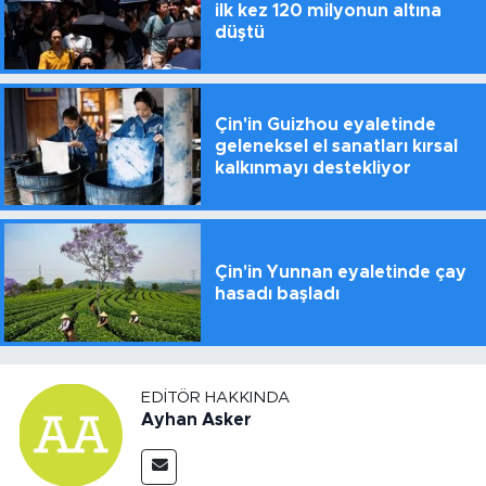
ilk kez 120 milyonun altına
düştü
Çin'in Guizhou eyaletinde
geleneksel el sanatları kırsal
kalkınmayı destekliyor
Çin'in Yunnan eyaletinde çay
hasadı başladı
EDITÖR HAKKINDA
Ayhan Asker