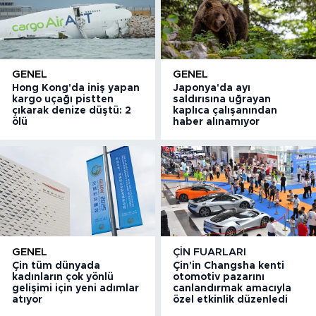
GENEL
GENEL
Hong Kong'da iniş yapan
Japonya'da ayı
kargo uçağı pistten
saldırısına uğrayan
çıkarak denize düştü: 2
kaplıca çalışanından
ölü
haber alınamıyor
GENEL
ÇIN FUARLARI
Çin tüm dünyada
Çin'in Changsha kenti
kadınların çok yönlü
otomotiv pazarını
gelişimi için yeni adımlar
canlandırmak amacıyla
atıyor
özel etkinlik düzenledi