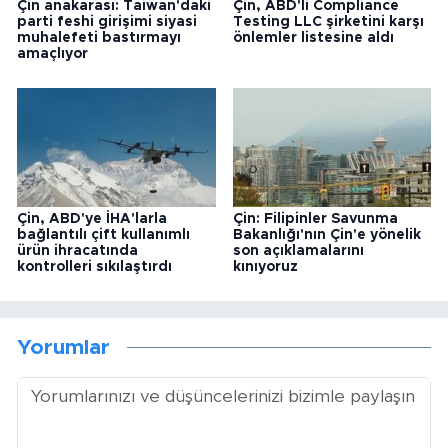
Çin anakarası: Taiwan'daki
Çin, ABD'li Compliance
parti feshi girişimi siyasi
Testing LLC şirketini karşı
muhalefeti bastırmayı
önlemler listesine aldı
amaçlıyor
Çin, ABD'ye İHA'larla
Çin: Filipinler Savunma
bağlantılı çift kullanımlı
Bakanlığı'nın Çin'e yönelik
ürün ihracatında
son açıklamalarını
kontrolleri sıkılaştırdı
kınıyoruz
Yorumlar