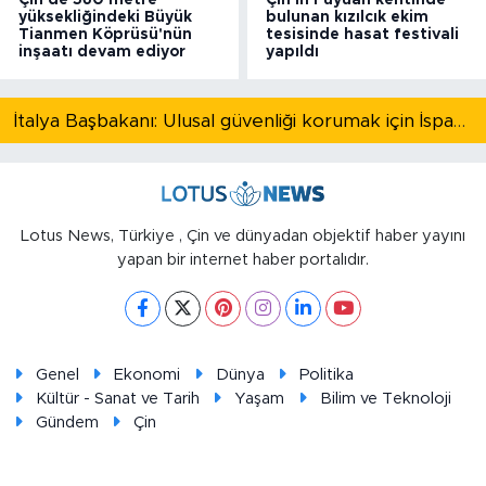
Çin'de 560 metre
Çin'in Fuyuan kentinde
yüksekliğindeki Büyük
bulunan kızılcık ekim
Tianmen Köprüsü'nün
tesisinde hasat festivali
inşaatı devam ediyor
yapıldı
İtalya Başbakanı: Ulusal güvenliği korumak için İspanya ile Schengen kapsamındaki serbest dolaşımı askıya alıyoruz
Lotus News, Türkiye , Çin ve dünyadan objektif haber yayını
yapan bir internet haber portalıdır.
Genel
Ekonomi
Dünya
Politika
Kültür - Sanat ve Tarih
Yaşam
Bilim ve Teknoloji
Gündem
Çin