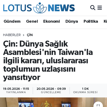
Genel
Gündem
Genel
Ekonomi
Dünya
Politika
K
Ekonomi
HABERLER
ÇIN
Çin: Dünya Sağlık
Dünya
Asamblesi'nin Taiwan'la
Politika
ilgili kararı, uluslararası
Kültür - Sanat ve Tarih
toplumun uzlaşısını
yansıtıyor
Yaşam
19.05.2026 - 11:15
20.05.2026 - 09:39
1 DK
Bilim ve Teknoloji
YAYINLANMA
GÜNCELLEME
OKUNMA SÜRESI
Çin Fuarları