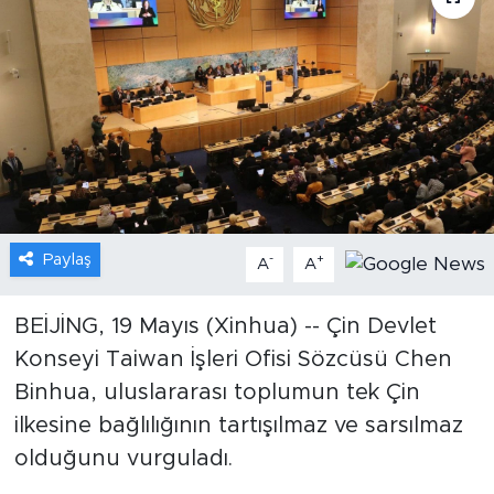
Gündem
Video
Sağlık
Foto Haber
Paylaş
-
+
Xinhua
A
A
Xinhua Türkiye
BEİJİNG, 19 Mayıs (Xinhua) -- Çin Devlet
Konseyi Taiwan İşleri Ofisi Sözcüsü Chen
Seyahat
Binhua, uluslararası toplumun tek Çin
ilkesine bağlılığının tartışılmaz ve sarsılmaz
olduğunu vurguladı.