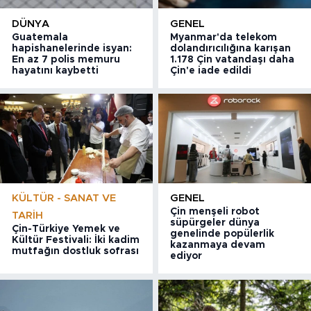
DÜNYA
GENEL
Guatemala
Myanmar'da telekom
hapishanelerinde isyan:
dolandırıcılığına karışan
En az 7 polis memuru
1.178 Çin vatandaşı daha
hayatını kaybetti
Çin'e iade edildi
KÜLTÜR - SANAT VE
GENEL
Çin menşeli robot
TARIH
süpürgeler dünya
Çin-Türkiye Yemek ve
genelinde popülerlik
Kültür Festivali: İki kadim
kazanmaya devam
mutfağın dostluk sofrası
ediyor