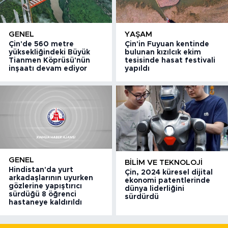
GENEL
YAŞAM
Çin'de 560 metre
Çin'in Fuyuan kentinde
yüksekliğindeki Büyük
bulunan kızılcık ekim
Tianmen Köprüsü'nün
tesisinde hasat festivali
inşaatı devam ediyor
yapıldı
GENEL
BILIM VE TEKNOLOJI
Hindistan'da yurt
Çin, 2024 küresel dijital
arkadaşlarının uyurken
ekonomi patentlerinde
gözlerine yapıştırıcı
dünya liderliğini
sürdüğü 8 öğrenci
sürdürdü
hastaneye kaldırıldı