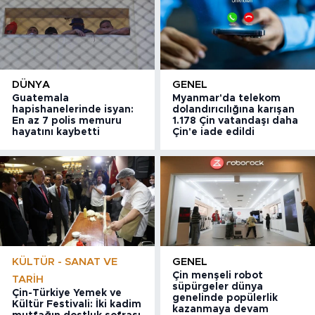
DÜNYA
GENEL
Guatemala
Myanmar'da telekom
hapishanelerinde isyan:
dolandırıcılığına karışan
En az 7 polis memuru
1.178 Çin vatandaşı daha
hayatını kaybetti
Çin'e iade edildi
KÜLTÜR - SANAT VE
GENEL
Çin menşeli robot
TARIH
süpürgeler dünya
Çin-Türkiye Yemek ve
genelinde popülerlik
Kültür Festivali: İki kadim
kazanmaya devam