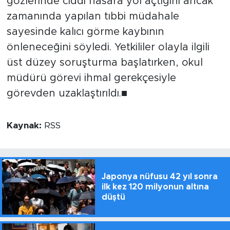
gözlerinde ciddi hasara yol açtığını ancak
zamanında yapılan tıbbi müdahale
sayesinde kalıcı görme kaybının
önleneceğini söyledi. Yetkililer olayla ilgili
üst düzey soruşturma başlatırken, okul
müdürü görevi ihmal gerekçesiyle
görevden uzaklaştırıldı.■
Kaynak:
RSS
Japonya nüfusu 42 yıl sonra
ilk kez 120 milyonun altına
düştü