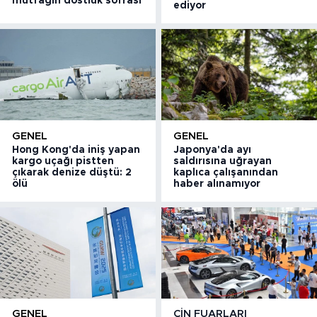
mutfağın dostluk sofrası
ediyor
GENEL
GENEL
Hong Kong'da iniş yapan
Japonya'da ayı
kargo uçağı pistten
saldırısına uğrayan
çıkarak denize düştü: 2
kaplıca çalışanından
ölü
haber alınamıyor
GENEL
ÇIN FUARLARI