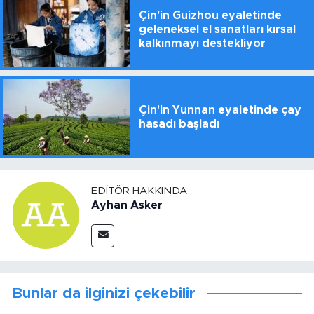
Çin'in Guizhou eyaletinde
geleneksel el sanatları kırsal
kalkınmayı destekliyor
Çin'in Yunnan eyaletinde çay
hasadı başladı
EDITÖR HAKKINDA
Ayhan Asker
Bunlar da ilginizi çekebilir