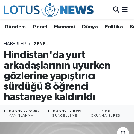
Genel
Gündem
Genel
Ekonomi
Dünya
Politika
K
Ekonomi
HABERLER
GENEL
Hindistan'da yurt
Dünya
arkadaşlarının uyurken
Politika
gözlerine yapıştırıcı
Kültür - Sanat ve Tarih
sürdüğü 8 öğrenci
hastaneye kaldırıldı
Yaşam
15.09.2025 - 21:46
15.09.2025 - 18:19
1 DK
Bilim ve Teknoloji
YAYINLANMA
GÜNCELLEME
OKUNMA SÜRESI
Çin Fuarları