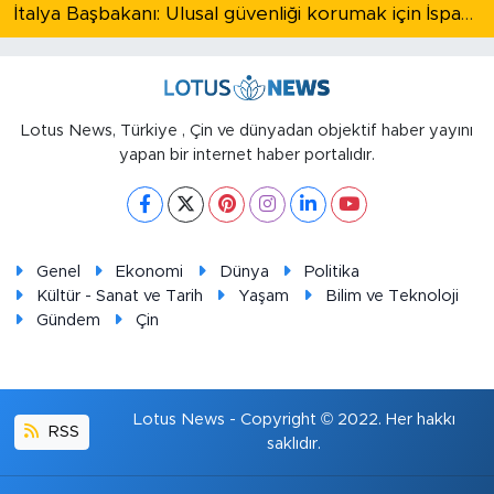
İtalya Başbakanı: Ulusal güvenliği korumak için İspanya ile Schengen kapsamındaki serbest dolaşımı askıya alıyoruz
Lotus News, Türkiye , Çin ve dünyadan objektif haber yayını
yapan bir internet haber portalıdır.
Genel
Ekonomi
Dünya
Politika
Kültür - Sanat ve Tarih
Yaşam
Bilim ve Teknoloji
Gündem
Çin
Lotus News - Copyright © 2022. Her hakkı
RSS
saklıdır.