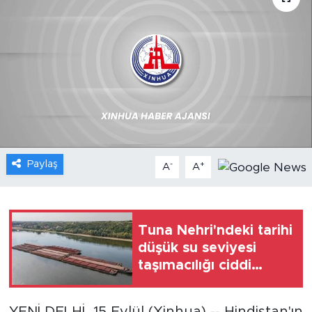
Gündem
Video
Sağlık
Foto Haber
Paylaş
-
+
Xinhua
A
A
Xinhua Türkiye
Tuna Nehri'ndeki tarihi
Seyahat
düşük su seviyesi
taşımacılığı ciddi
şekilde etkiledi
YENİ DELHİ, 15 Eylül (Xinhua) -- Hindistan'ın