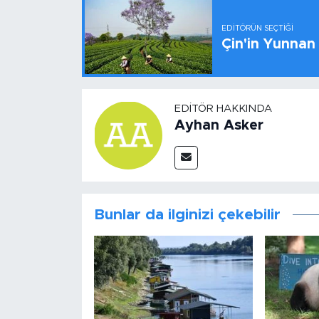
EDITÖRÜN SEÇTIĞI
Çin'in Yunnan
EDITÖR HAKKINDA
Ayhan Asker
Bunlar da ilginizi çekebilir