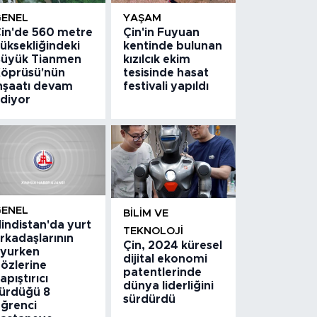
GENEL
YAŞAM
in'de 560 metre
Çin'in Fuyuan
üksekliğindeki
kentinde bulunan
üyük Tianmen
kızılcık ekim
öprüsü'nün
tesisinde hasat
nşaatı devam
festivali yapıldı
diyor
GENEL
BILIM VE
indistan'da yurt
TEKNOLOJI
rkadaşlarının
Çin, 2024 küresel
yurken
dijital ekonomi
özlerine
patentlerinde
apıştırıcı
dünya liderliğini
ürdüğü 8
sürdürdü
ğrenci