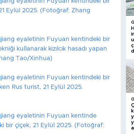
iang eyaletinin Fuyuan kentindeki bir
r, 21 Eylül 2025. (Fotoğraf: Zhang
H
i
iang eyaletinin Fuyuan kentindeki bir
u
ç
ekniği kullanarak kızılcık hasadı yapan
d
:Zhang Tao/Xinhua)
iang eyaletinin Fuyuan kentindeki bir
eken Rus turist, 21 Eylül 2025.
Ç
k
jiang eyaletinin Fuyuan kentinde
y
y
ki bir çiçek, 21 Eylül 2025. (Fotoğraf:
a