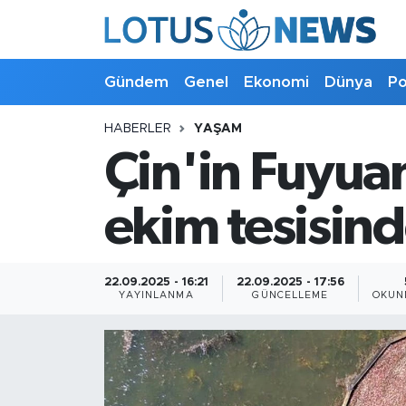
Genel
Gündem
Genel
Ekonomi
Dünya
Po
Ekonomi
HABERLER
YAŞAM
Çin'in Fuyuan
Dünya
Politika
ekim tesisinde
Kültür - Sanat ve Tarih
22.09.2025 - 16:21
22.09.2025 - 17:56
YAYINLANMA
GÜNCELLEME
OKUN
Yaşam
Bilim ve Teknoloji
Çin Fuarları