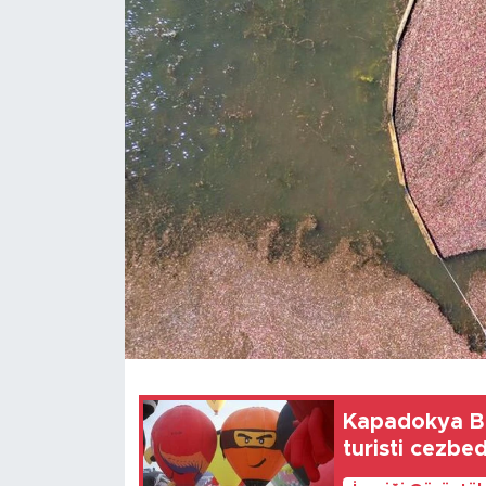
Gündem
Video
Sağlık
Foto Haber
Xinhua
Xinhua Türkiye
Seyahat
Kapadokya Bal
turisti cezbe