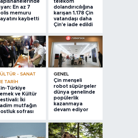
apishanelerinde
telekom
syan: En az 7
dolandırıcılığına
olis memuru
karışan 1.178 Çin
ayatını kaybetti
vatandaşı daha
Çin'e iade edildi
ÜLTÜR - SANAT
GENEL
Çin menşeli
E TARIH
robot süpürgeler
in-Türkiye
dünya genelinde
emek ve Kültür
popülerlik
estivali: İki
kazanmaya
adim mutfağın
devam ediyor
ostluk sofrası