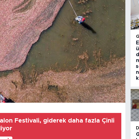
E
ü
d
m
s
n
k
on Festivali, giderek daha fazla Çinli
diyor
G