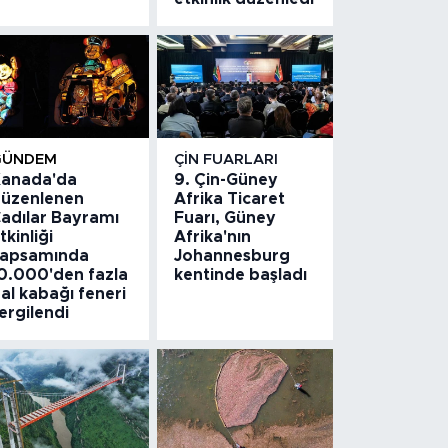
GÜNDEM
ÇIN FUARLARI
anada'da
9. Çin-Güney
üzenlenen
Afrika Ticaret
adılar Bayramı
Fuarı, Güney
tkinliği
Afrika'nın
apsamında
Johannesburg
0.000'den fazla
kentinde başladı
al kabağı feneri
ergilendi