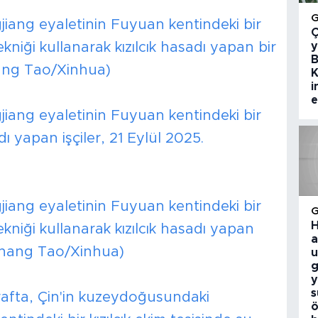
iang eyaletinin Fuyuan kentindeki bir
Ç
ekniği kullanarak kızılcık hasadı yapan bir
y
B
Zhang Tao/Xinhua)
K
i
e
iang eyaletinin Fuyuan kentindeki bir
adı yapan işçiler, 21 Eylül 2025.
iang eyaletinin Fuyuan kentindeki bir
H
ekniği kullanarak kızılcık hasadı yapan
a
:Zhang Tao/Xinhua)
u
g
y
s
rafta, Çin'in kuzeydoğusundaki
ö