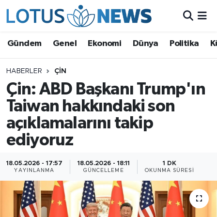
Genel
Gündem
Genel
Ekonomi
Dünya
Politika
K
Ekonomi
HABERLER
ÇIN
Çin: ABD Başkanı Trump'ın
Dünya
Taiwan hakkındaki son
Politika
açıklamalarını takip
Kültür - Sanat ve Tarih
ediyoruz
Yaşam
18.05.2026 - 17:57
18.05.2026 - 18:11
1 DK
YAYINLANMA
GÜNCELLEME
OKUNMA SÜRESI
Bilim ve Teknoloji
Çin Fuarları