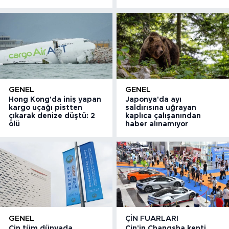
GENEL
GENEL
Hong Kong'da iniş yapan
Japonya'da ayı
kargo uçağı pistten
saldırısına uğrayan
çıkarak denize düştü: 2
kaplıca çalışanından
ölü
haber alınamıyor
GENEL
ÇIN FUARLARI
Çin tüm dünyada
Çin'in Changsha kenti