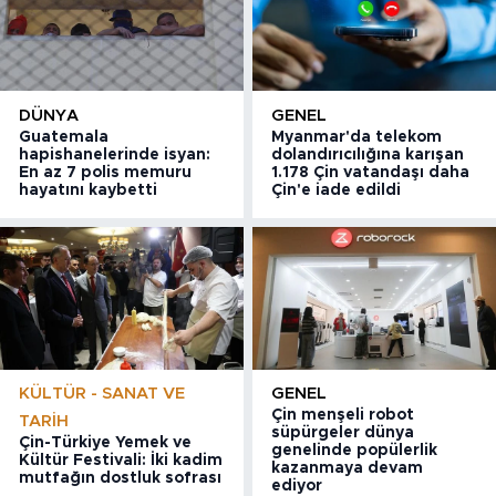
DÜNYA
GENEL
Guatemala
Myanmar'da telekom
hapishanelerinde isyan:
dolandırıcılığına karışan
En az 7 polis memuru
1.178 Çin vatandaşı daha
hayatını kaybetti
Çin'e iade edildi
KÜLTÜR - SANAT VE
GENEL
Çin menşeli robot
TARIH
süpürgeler dünya
Çin-Türkiye Yemek ve
genelinde popülerlik
Kültür Festivali: İki kadim
kazanmaya devam
mutfağın dostluk sofrası
ediyor