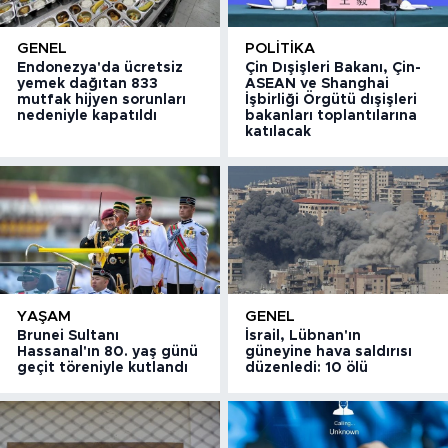
GENEL
POLITIKA
Endonezya'da ücretsiz
Çin Dışişleri Bakanı, Çin-
yemek dağıtan 833
ASEAN ve Shanghai
mutfak hijyen sorunları
İşbirliği Örgütü dışişleri
nedeniyle kapatıldı
bakanları toplantılarına
katılacak
YAŞAM
GENEL
Brunei Sultanı
İsrail, Lübnan'ın
Hassanal'ın 80. yaş günü
güneyine hava saldırısı
geçit töreniyle kutlandı
düzenledi: 10 ölü