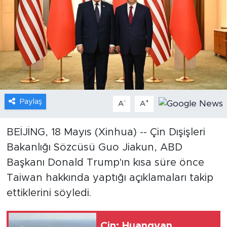
Gündem
Video
Sağlık
Foto Haber
Paylaş
-
+
A
A
Xinhua
BEİJİNG, 18 Mayıs (Xinhua) -- Çin Dışişleri
Bakanlığı Sözcüsü Guo Jiakun, ABD
Xinhua Türkiye
Başkanı Donald Trump'ın kısa süre önce
Seyahat
Taiwan hakkında yaptığı açıklamaları takip
ettiklerini söyledi.
Çin: Huangyan