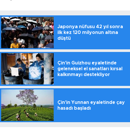
Japonya nüfusu 42 yıl sonra
ilk kez 120 milyonun altına
düştü
Çin'in Guizhou eyaletinde
geleneksel el sanatları kırsal
kalkınmayı destekliyor
Çin'in Yunnan eyaletinde çay
hasadı başladı