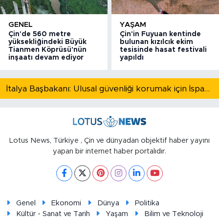
GENEL
YAŞAM
Çin'de 560 metre
Çin'in Fuyuan kentinde
yüksekliğindeki Büyük
bulunan kızılcık ekim
Tianmen Köprüsü'nün
tesisinde hasat festivali
inşaatı devam ediyor
yapıldı
İtalya Başbakanı: Ulusal güvenliği korumak için İspanya ile Schengen kapsamındaki serbest dolaşımı askıya alıyoruz
Lotus News, Türkiye , Çin ve dünyadan objektif haber yayını
yapan bir internet haber portalıdır.
Genel
Ekonomi
Dünya
Politika
Kültür - Sanat ve Tarih
Yaşam
Bilim ve Teknoloji