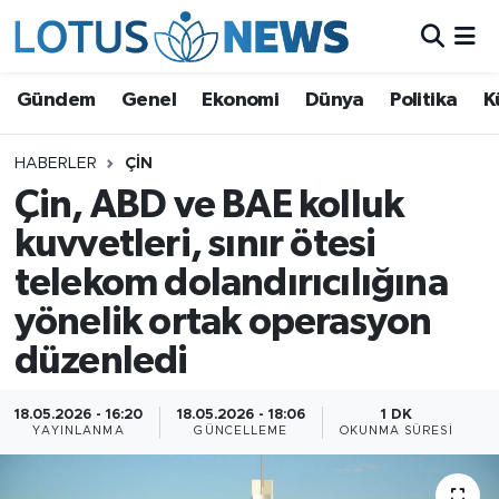
Genel
Gündem
Genel
Ekonomi
Dünya
Politika
K
Ekonomi
HABERLER
ÇIN
Çin, ABD ve BAE kolluk
Dünya
kuvvetleri, sınır ötesi
Politika
telekom dolandırıcılığına
Kültür - Sanat ve Tarih
yönelik ortak operasyon
düzenledi
Yaşam
18.05.2026 - 16:20
18.05.2026 - 18:06
1 DK
Bilim ve Teknoloji
YAYINLANMA
GÜNCELLEME
OKUNMA SÜRESI
Çin Fuarları