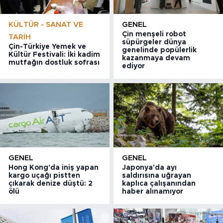
KÜLTÜR - SANAT VE
GENEL
Çin menşeli robot
TARIH
süpürgeler dünya
Çin-Türkiye Yemek ve
genelinde popülerlik
Kültür Festivali: İki kadim
kazanmaya devam
mutfağın dostluk sofrası
ediyor
GENEL
GENEL
Hong Kong'da iniş yapan
Japonya'da ayı
kargo uçağı pistten
saldırısına uğrayan
çıkarak denize düştü: 2
kaplıca çalışanından
ölü
haber alınamıyor