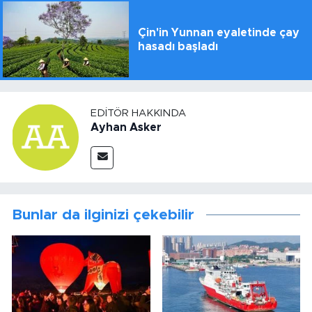
Çin'in Yunnan eyaletinde çay
hasadı başladı
EDITÖR HAKKINDA
Ayhan Asker
Bunlar da ilginizi çekebilir