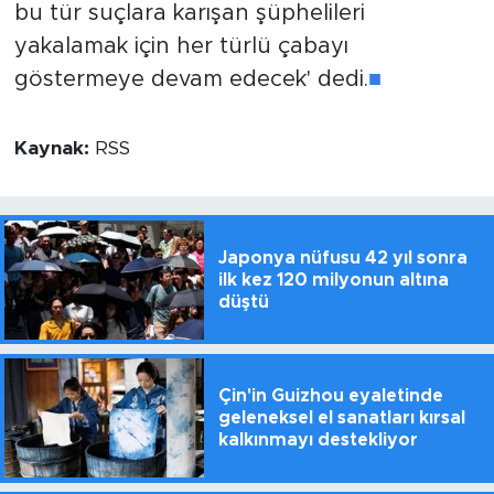
bu tür suçlara karışan şüphelileri
yakalamak için her türlü çabayı
göstermeye devam edecek' dedi.
■
Kaynak:
RSS
Japonya nüfusu 42 yıl sonra
ilk kez 120 milyonun altına
düştü
Çin'in Guizhou eyaletinde
geleneksel el sanatları kırsal
kalkınmayı destekliyor