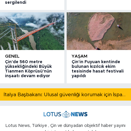
sergilendi
GENEL
YAŞAM
Çin'de 560 metre
Çin'in Fuyuan kentinde
yüksekliğindeki Büyük
bulunan kızılcık ekim
Tianmen Köprüsü'nün
tesisinde hasat festivali
inşaatı devam ediyor
yapıldı
İtalya Başbakanı: Ulusal güvenliği korumak için İspanya ile Schengen kapsamındaki serbest dolaşımı askıya alıyoruz
Lotus News, Türkiye , Çin ve dünyadan objektif haber yayını