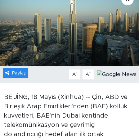
Gündem
Video
Sağlık
Foto Haber
Paylaş
-
+
Xinhua
A
A
Xinhua Türkiye
BEİJİNG, 18 Mayıs (Xinhua) -- Çin, ABD ve
Birleşik Arap Emirlikleri'nden (BAE) kolluk
Seyahat
kuvvetleri, BAE'nin Dubai kentinde
telekomünikasyon ve çevrimiçi
dolandırıcılığı hedef alan ilk ortak