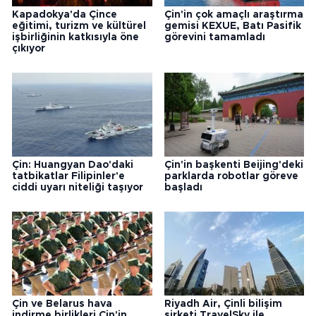
Kapadokya'da Çince
Çin'in çok amaçlı araştırma
eğitimi, turizm ve kültürel
gemisi KEXUE, Batı Pasifik
işbirliğinin katkısıyla öne
görevini tamamladı
çıkıyor
Çin: Huangyan Dao'daki
Çin'in başkenti Beijing'deki
tatbikatlar Filipinler'e
parklarda robotlar göreve
ciddi uyarı niteliği taşıyor
başladı
Çin ve Belarus hava
Riyadh Air, Çinli bilişim
indirme birlikleri Çin'in
şirketi TravelSky ile