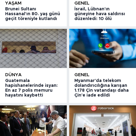
YAŞAM
GENEL
Brunei Sultanı
İsrail, Lübnan'ın
Hassanal'ın 80. yaş günü
güneyine hava saldırısı
geçit töreniyle kutlandı
düzenledi: 10 ölü
DÜNYA
GENEL
Guatemala
Myanmar'da telekom
hapishanelerinde isyan:
dolandırıcılığına karışan
En az 7 polis memuru
1.178 Çin vatandaşı daha
hayatını kaybetti
Çin'e iade edildi