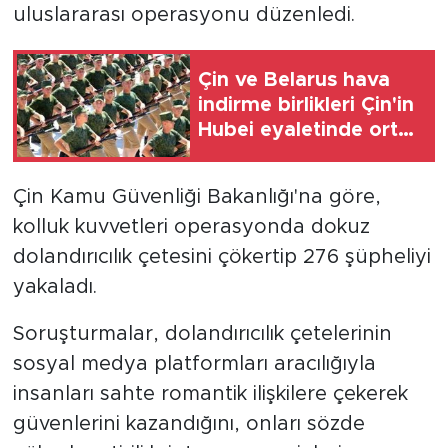
uluslararası operasyonu düzenledi.
Çin ve Belarus hava
indirme birlikleri Çin'in
Hubei eyaletinde ortak
tatbikat düzenleyecek
Çin Kamu Güvenliği Bakanlığı'na göre,
kolluk kuvvetleri operasyonda dokuz
dolandırıcılık çetesini çökertip 276 şüpheliyi
yakaladı.
Soruşturmalar, dolandırıcılık çetelerinin
sosyal medya platformları aracılığıyla
insanları sahte romantik ilişkilere çekerek
güvenlerini kazandığını, onları sözde