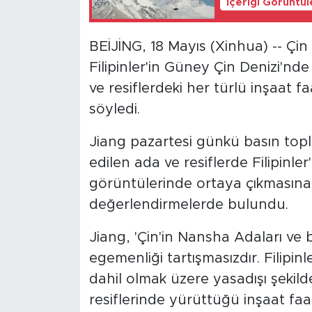
İçeriği Görüntü
BEİJİNG, 18 Mayıs (Xinhua) -- Çi
Filipinler'in Güney Çin Denizi'nde 
ve resiflerdeki her türlü inşaat faal
söyledi.
Jiang pazartesi günkü basın topl
edilen ada ve resiflerde Filipinler
görüntülerinde ortaya çıkmasına 
değerlendirmelerde bulundu.
Jiang, 'Çin'in Nansha Adaları ve b
egemenliği tartışmasızdır. Filip
dahil olmak üzere yasadışı şekilde
resiflerinde yürüttüğü inşaat faali