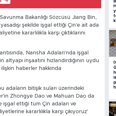
B
le
H
y
t
n Savunma Bakanlığı Sözcüsü Jiang Bin,
k
yasadışı şekilde işgal ettiği Çin'e ait ada
iyetine kararlılıkla karşı çıktıklarını
antısında, Nansha Adaları'nda işgal
'in altyapı inşaatını hızlandırdığının uydu
G
ilişkin haberler hakkında
h
i
p
h
u adaların bitişik suları üzerindeki
inler'in Zhongye Dao ve Mahuan Dao da
 işgal ettiği tüm Çin adaları ve
yetlerine kararlılıkla karşı çıkıyoruz'