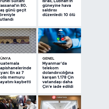
runei Sultanı
İsrail, Lübnan'ın
assanal'ın 80.
güneyine hava
aş günü geçit
saldırısı
öreniyle
düzenledi: 10 ölü
utlandı
DÜNYA
GENEL
uatemala
Myanmar'da
apishanelerinde
telekom
syan: En az 7
dolandırıcılığına
olis memuru
karışan 1.178 Çin
ayatını kaybetti
vatandaşı daha
Çin'e iade edildi