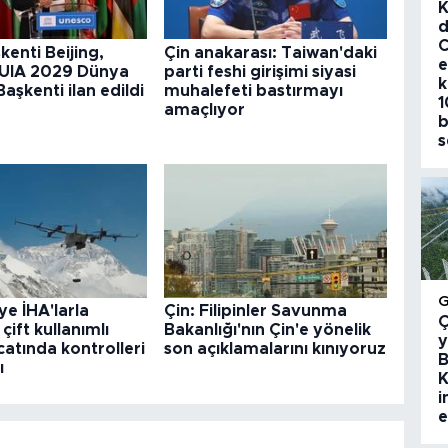
K
d
C
kenti Beijing,
Çin anakarası: Taiwan'daki
e
UIA 2029 Dünya
parti feshi girişimi siyasi
k
aşkenti ilan edildi
muhalefeti bastırmayı
1
amaçlıyor
b
s
ye İHA'larla
Çin: Filipinler Savunma
Ç
 çift kullanımlı
Bakanlığı'nın Çin'e yönelik
y
catında kontrolleri
son açıklamalarını kınıyoruz
B
ı
K
i
e