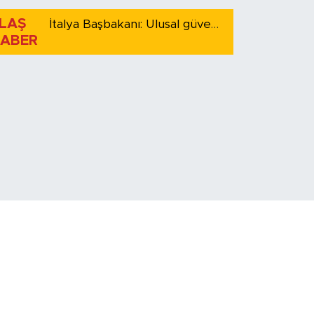
LAŞ
İtalya Başbakanı: Ulusal güvenliği korumak için İspanya ile Schengen kapsamındaki serbest dolaşımı askıya alıyoruz
ABER