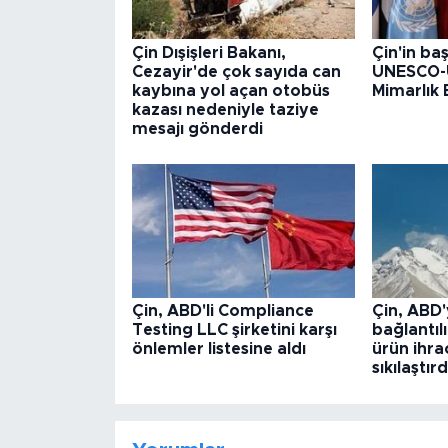
Çin Dışişleri Bakanı,
Çin'in baş
Cezayir'de çok sayıda can
UNESCO-
kaybına yol açan otobüs
Mimarlık B
kazası nedeniyle taziye
mesajı gönderdi
Çin, ABD'li Compliance
Çin, ABD'
Testing LLC şirketini karşı
bağlantılı
önlemler listesine aldı
ürün ihra
sıkılaştırd