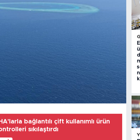
E
ü
d
m
s
n
k
A'larla bağlantılı çift kullanımlı ürün
ntrolleri sıkılaştırdı