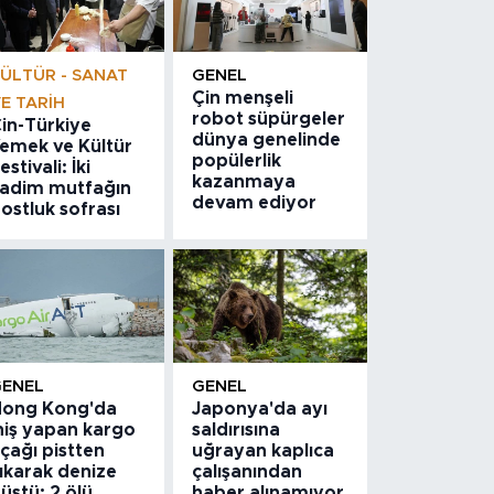
ÜLTÜR - SANAT
GENEL
Çin menşeli
E TARIH
robot süpürgeler
in-Türkiye
dünya genelinde
emek ve Kültür
popülerlik
estivali: İki
kazanmaya
adim mutfağın
devam ediyor
ostluk sofrası
GENEL
GENEL
ong Kong'da
Japonya'da ayı
niş yapan kargo
saldırısına
çağı pistten
uğrayan kaplıca
ıkarak denize
çalışanından
üştü: 2 ölü
haber alınamıyor