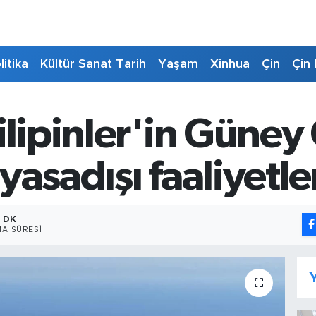
litika
Kültür Sanat Tarih
Yaşam
Xinhua
Çin
Çin 
ilipinler'in Güney
yasadışı faaliyetle
1 DK
A SÜRESI
Y