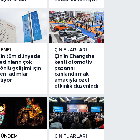
GENEL
ÇIN FUARLARI
in tüm dünyada
Çin'in Changsha
adınların çok
kenti otomotiv
önlü gelişimi için
pazarını
eni adımlar
canlandırmak
tıyor
amacıyla özel
etkinlik düzenledi
GÜNDEM
ÇIN FUARLARI