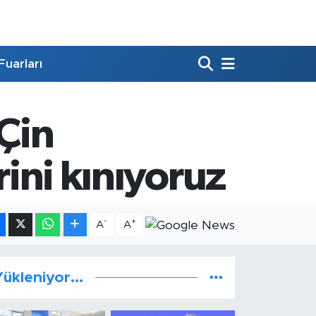
Fuarları
 Çin
rini kınıyoruz
-
+
A
A
ükleniyor...