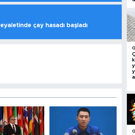
 eyaletinde çay hasadı başladı
Ç
k
y
y
a