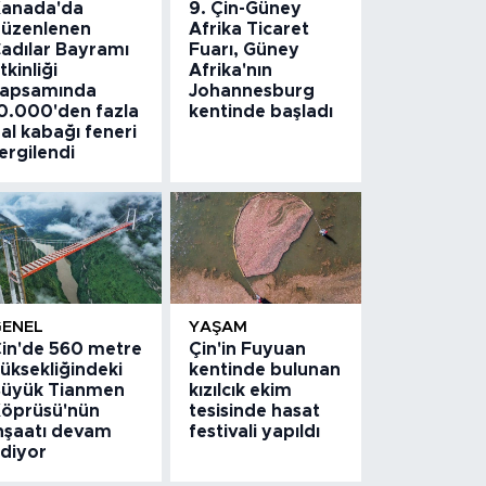
anada'da
9. Çin-Güney
üzenlenen
Afrika Ticaret
adılar Bayramı
Fuarı, Güney
tkinliği
Afrika'nın
apsamında
Johannesburg
0.000'den fazla
kentinde başladı
al kabağı feneri
ergilendi
GENEL
YAŞAM
in'de 560 metre
Çin'in Fuyuan
üksekliğindeki
kentinde bulunan
üyük Tianmen
kızılcık ekim
öprüsü'nün
tesisinde hasat
nşaatı devam
festivali yapıldı
diyor