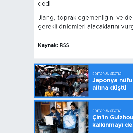
dedi.
Jiang, toprak egemenliğini ve den
gerekli önlemleri alacaklarını vur
Kaynak:
RSS
EDITÖRÜN SEÇTIĞI
Japonya nüfus
altına düştü
EDITÖRÜN SEÇTIĞI
Çin'in Guizhou
kalkınmayı de