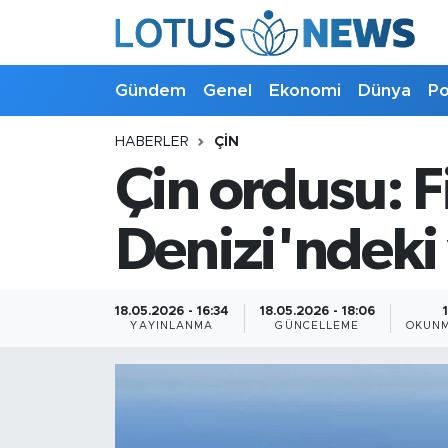
Genel
Gündem
Genel
Ekonomi
Dünya
Po
Ekonomi
HABERLER
ÇIN
Çin ordusu: F
Dünya
Politika
Denizi'ndeki 
Kültür - Sanat ve Tarih
18.05.2026 - 16:34
18.05.2026 - 18:06
YAYINLANMA
GÜNCELLEME
OKUNM
Yaşam
Bilim ve Teknoloji
Çin Fuarları