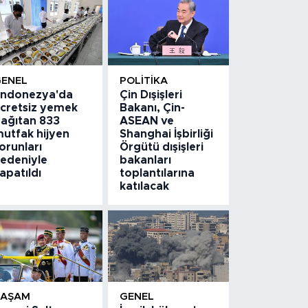
GENEL
POLITIKA
ndonezya'da
Çin Dışişleri
cretsiz yemek
Bakanı, Çin-
ağıtan 833
ASEAN ve
utfak hijyen
Shanghai İşbirliği
orunları
Örgütü dışişleri
edeniyle
bakanları
apatıldı
toplantılarına
katılacak
YAŞAM
GENEL