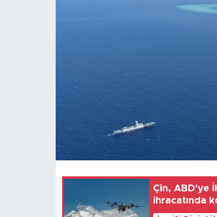
Gündem
Video
Sağlık
Foto Haber
Xinhua
Xinhua Türkiye
Seyahat
Çin, ABD'ye İH
ihracatında ko