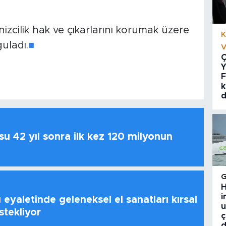
izcilik hak ve çıkarlarını korumak üzere
K
guladı.
■
V
Ç
Y
F
k
d
u 42 yıl sonra ilk kez 120 milyonun
H
i
 eyaletinde geleneksel el sanatları kırsal
u
stekliyor
ç
d