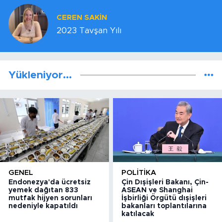
CEREN SAKİN
2023 Tavşan Yılı
Yükleniyor...
GENEL
POLITIKA
Endonezya'da ücretsiz
Çin Dışişleri Bakanı, Çin-
yemek dağıtan 833
ASEAN ve Shanghai
mutfak hijyen sorunları
İşbirliği Örgütü dışişleri
nedeniyle kapatıldı
bakanları toplantılarına
katılacak