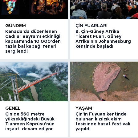
GÜNDEM
ÇIN FUARLARI
Kanada'da düzenlenen
9. Çin-Güney Afrika
Cadılar Bayramı etkinliği
Ticaret Fuarı, Güney
kapsamında 10.000'den
Afrika'nın Johannesburg
fazla bal kabağı feneri
kentinde başladı
sergilendi
GENEL
YAŞAM
Çin'de 560 metre
Çin'in Fuyuan kentinde
yüksekliğindeki Büyük
bulunan kızılcık ekim
Tianmen Köprüsü'nün
tesisinde hasat festivali
inşaatı devam ediyor
yapıldı