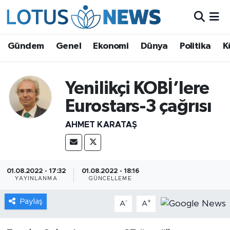
Genel
Gündem
Genel
Ekonomi
Dünya
Politika
K
Ekonomi
Yenilikçi KOBİ’lere
Dünya
Eurostars-3 çağrısı
Politika
AHMET KARATAŞ
Kültür - Sanat ve Tarih
Yaşam
01.08.2022 - 17:32
01.08.2022 - 18:16
YAYINLANMA
GÜNCELLEME
Bilim ve Teknoloji
Paylaş
-
+
A
A
Çin Fuarları