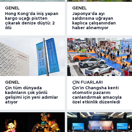
GENEL
GENEL
Hong Kong'da iniş yapan
Japonya'da ayı
kargo uçağı pistten
saldırısına uğrayan
çıkarak denize düştü: 2
kaplıca çalışanından
ölü
haber alınamıyor
GENEL
ÇIN FUARLARI
Çin tüm dünyada
Çin'in Changsha kenti
kadınların çok yönlü
otomotiv pazarını
gelişimi için yeni adımlar
canlandırmak amacıyla
atıyor
özel etkinlik düzenledi