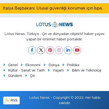
İtalya Başbakanı: Ulusal güvenliği korumak için İspanya ile Schengen kapsamındaki serbest dolaşımı askıya alıyoruz
Lotus News, Türkiye , Çin ve dünyadan objektif haber yayını
yapan bir internet haber portalıdır.
Genel
Ekonomi
Dünya
Politika
Kültür - Sanat ve Tarih
Yaşam
Bilim ve Teknoloji
Gündem
Çin
Lotus News - Copyright © 2022. Her hakkı
RSS
saklıdır.