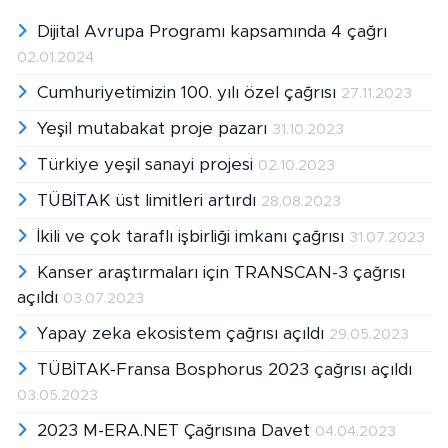
Dijital Avrupa Programı kapsamında 4 çağrı
02.01.2024
Cumhuriyetimizin 100. yılı özel çağrısı
27.11.2023
Yeşil mutabakat proje pazarı
31.10.2023
Türkiye yeşil sanayi projesi
02.10.2023
TÜBİTAK üst limitleri artırdı
28.08.2023
İkili ve çok taraflı işbirliği imkanı çağrısı
31.07.2023
Kanser araştırmaları için TRANSCAN-3 çağrısı
açıldı
03.07.2023
Yapay zeka ekosistem çağrısı açıldı
29.05.2023
TÜBİTAK-Fransa Bosphorus 2023 çağrısı açıldı
03.05.2023
2023 M-ERA.NET Çağrısına Davet
04.04.2023