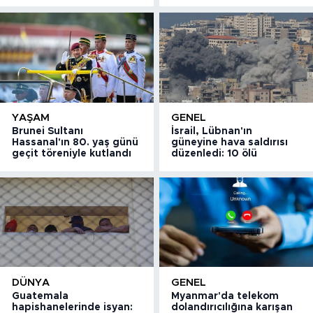
YAŞAM
GENEL
Brunei Sultanı
İsrail, Lübnan'ın
Hassanal'ın 80. yaş günü
güneyine hava saldırısı
geçit töreniyle kutlandı
düzenledi: 10 ölü
DÜNYA
GENEL
Guatemala
Myanmar'da telekom
hapishanelerinde isyan:
dolandırıcılığına karışan