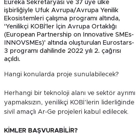
Eureka Sekretaryası ve 37 üye ülke
işbirliğiyle Ufuk Avrupa/Avrupa Yenilik
Gündem
Ekosistemleri çalışma programı altında,
‘Yenilikçi KOBİ’ler İçin Avrupa Ortaklığı
Video
(European Partnership on Innovative SMEs-
INNOVSMEs)’ altında oluşturulan Eurostars-
Sağlık
3 programı dahilinde 2022 yılı 2. çağrısı
açıldı.
Foto Haber
Hangi konularda proje sunulabilecek?
Xinhua
Xinhua Türkiye
Herhangi bir teknoloji alanı ve sektör ayrımı
yapmaksızın, yenilikçi KOBİ’lerin liderliğinde
Seyahat
sivil amaçlı Ar-Ge projeleri kabul edilecek.
KİMLER BAŞVURABİLİR?