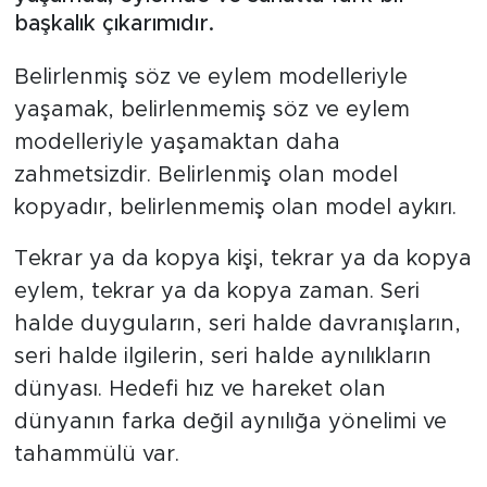
başkalık çıkarımıdır.
Gündem
Belirlenmiş söz ve eylem modelleriyle
Video
yaşamak, belirlenmemiş söz ve eylem
modelleriyle yaşamaktan daha
Sağlık
zahmetsizdir. Belirlenmiş olan model
Foto Haber
kopyadır, belirlenmemiş olan model aykırı.
Tekrar ya da kopya kişi, tekrar ya da kopya
Xinhua
eylem, tekrar ya da kopya zaman. Seri
Xinhua Türkiye
halde duyguların, seri halde davranışların,
seri halde ilgilerin, seri halde aynılıkların
Seyahat
dünyası. Hedefi hız ve hareket olan
dünyanın farka değil aynılığa yönelimi ve
tahammülü var.