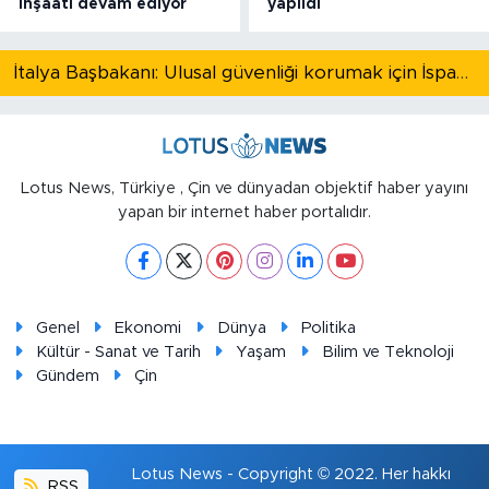
inşaatı devam ediyor
yapıldı
İtalya Başbakanı: Ulusal güvenliği korumak için İspanya ile Schengen kapsamındaki serbest dolaşımı askıya alıyoruz
Lotus News, Türkiye , Çin ve dünyadan objektif haber yayını
yapan bir internet haber portalıdır.
Genel
Ekonomi
Dünya
Politika
Kültür - Sanat ve Tarih
Yaşam
Bilim ve Teknoloji
Gündem
Çin
Lotus News - Copyright © 2022. Her hakkı
RSS