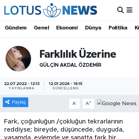
Genel
Gündem
Genel
Ekonomi
Dünya
Politika
K
Ekonomi
Farklılık Üzerine
Dünya
GÜLÇIN AKDAL ÖZDEMİR
Politika
22.07.2022 - 12:13
12.01.2026 - 16:15
Kültür - Sanat ve Tarih
YAYINLANMA
GÜNCELLEME
Paylaş
Yaşam
-
+
A
A
Bilim ve Teknoloji
Fark, çoğunluğun /çokluğun tekrarlarının
reddiyse; bireyde, düşüncede, duyguda,
Çin Fuarları
yaşamda, eylemde ve sanatta fark bir