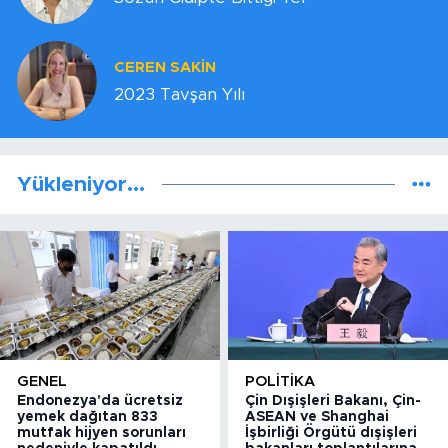
CEREN SAKİN
2023 Tavşan Yılı
Yükleniyor...
GENEL
POLITIKA
Endonezya'da ücretsiz
Çin Dışişleri Bakanı, Çin-
yemek dağıtan 833
ASEAN ve Shanghai
mutfak hijyen sorunları
İşbirliği Örgütü dışişleri