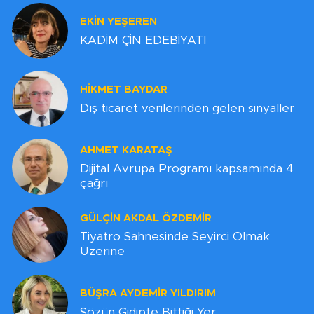
EKİN YEŞEREN
KADİM ÇİN EDEBİYATI
HIKMET BAYDAR
Dış ticaret verilerinden gelen sinyaller
AHMET KARATAŞ
Dijital Avrupa Programı kapsamında 4
çağrı
GÜLÇIN AKDAL ÖZDEMİR
Tiyatro Sahnesinde Seyirci Olmak
Üzerine
BÜŞRA AYDEMIR YILDIRIM
Sözün Gidipte Bittiği Yer