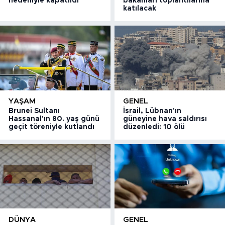
nedeniyle kapatıldı
bakanları toplantılarına
katılacak
YAŞAM
GENEL
Brunei Sultanı
İsrail, Lübnan'ın
Hassanal'ın 80. yaş günü
güneyine hava saldırısı
geçit töreniyle kutlandı
düzenledi: 10 ölü
DÜNYA
GENEL