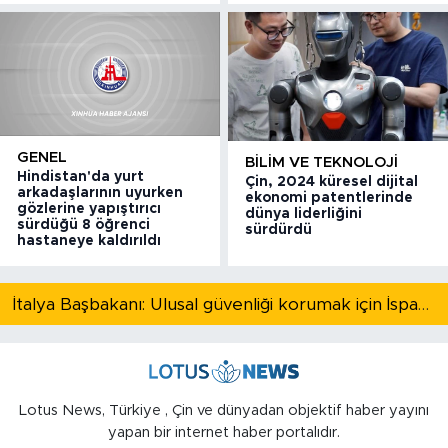
GENEL
BILIM VE TEKNOLOJI
Hindistan'da yurt
Çin, 2024 küresel dijital
arkadaşlarının uyurken
ekonomi patentlerinde
gözlerine yapıştırıcı
dünya liderliğini
sürdüğü 8 öğrenci
sürdürdü
hastaneye kaldırıldı
İtalya Başbakanı: Ulusal güvenliği korumak için İspanya ile Schengen kapsamındaki serbest dolaşımı askıya alıyoruz
Lotus News, Türkiye , Çin ve dünyadan objektif haber yayını
yapan bir internet haber portalıdır.