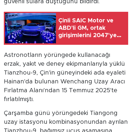
güvenli sulara düştüğünü bildirdi.
Çinli SAIC Motor ve
ABD'li GM, ortak
girişimlerini 2047'ye
kadar uzattı
Astronotların yörüngede kullanacağı
erzak, yakıt ve deney ekipmanlarıyla yüklü
Tianzhou-9, Çin'in güneyindeki ada eyaleti
Hainan'da bulunan Wenchang Uzay Aracı
Fırlatma Alanı'ndan 15 Temmuz 2025'te
fırlatılmıştı.
Çarşamba günü yörüngedeki Tiangong
uzay istasyonu kombinasyonundan ayrılan
Tianzhou-9, bağımsız uçuş aşamasına