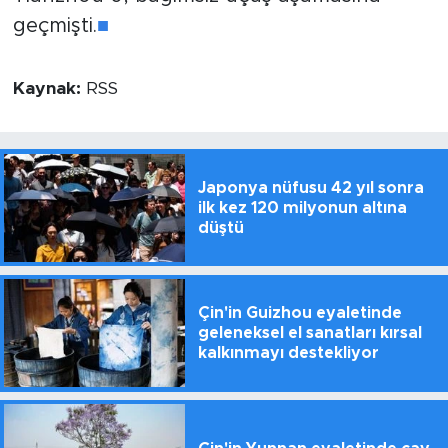
geçmişti.
■
Kaynak:
RSS
Japonya nüfusu 42 yıl sonra
ilk kez 120 milyonun altına
düştü
Çin'in Guizhou eyaletinde
geleneksel el sanatları kırsal
kalkınmayı destekliyor