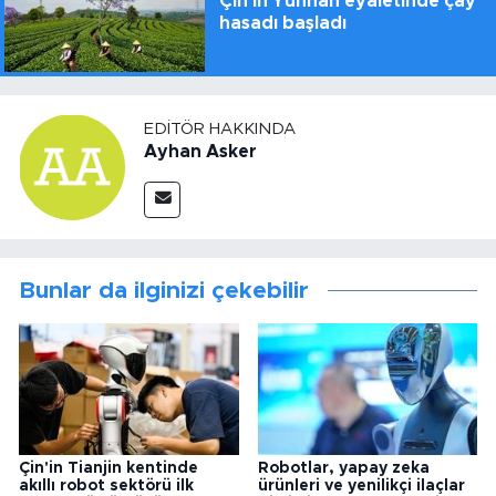
Çin'in Yunnan eyaletinde çay
hasadı başladı
EDITÖR HAKKINDA
Ayhan Asker
Bunlar da ilginizi çekebilir
Çin'in Tianjin kentinde
Robotlar, yapay zeka
akıllı robot sektörü ilk
ürünleri ve yenilikçi ilaçlar