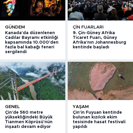
GÜNDEM
ÇIN FUARLARI
Kanada'da düzenlenen
9. Çin-Güney Afrika
Cadılar Bayramı etkinliği
Ticaret Fuarı, Güney
kapsamında 10.000'den
Afrika'nın Johannesburg
fazla bal kabağı feneri
kentinde başladı
sergilendi
GENEL
YAŞAM
Çin'de 560 metre
Çin'in Fuyuan kentinde
yüksekliğindeki Büyük
bulunan kızılcık ekim
Tianmen Köprüsü'nün
tesisinde hasat festivali
inşaatı devam ediyor
yapıldı