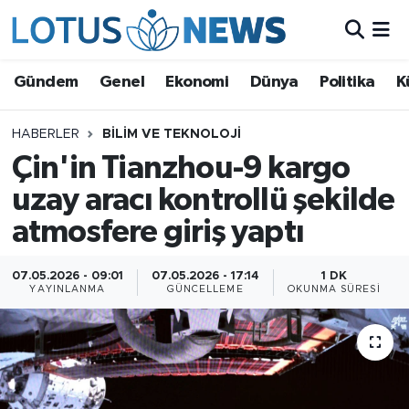
Genel
Gündem
Genel
Ekonomi
Dünya
Politika
K
Ekonomi
HABERLER
BILIM VE TEKNOLOJI
Çin'in Tianzhou-9 kargo
Dünya
uzay aracı kontrollü şekilde
Politika
atmosfere giriş yaptı
Kültür - Sanat ve Tarih
07.05.2026 - 09:01
07.05.2026 - 17:14
1 DK
YAYINLANMA
GÜNCELLEME
OKUNMA SÜRESI
Yaşam
Bilim ve Teknoloji
Çin Fuarları