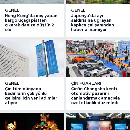
GENEL
GENEL
Hong Kong'da iniş yapan
Japonya'da ayı
kargo uçağı pistten
saldırısına uğrayan
çıkarak denize düştü: 2
kaplıca çalışanından
ölü
haber alınamıyor
GENEL
ÇIN FUARLARI
Çin tüm dünyada
Çin'in Changsha kenti
kadınların çok yönlü
otomotiv pazarını
gelişimi için yeni adımlar
canlandırmak amacıyla
atıyor
özel etkinlik düzenledi