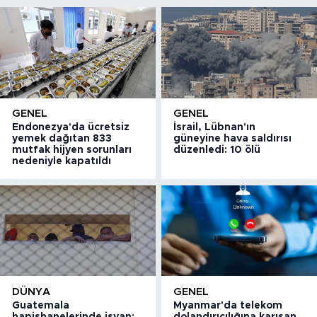
GENEL
GENEL
Endonezya'da ücretsiz
İsrail, Lübnan'ın
yemek dağıtan 833
güneyine hava saldırısı
mutfak hijyen sorunları
düzenledi: 10 ölü
nedeniyle kapatıldı
DÜNYA
GENEL
Guatemala
Myanmar'da telekom
hapishanelerinde isyan:
dolandırıcılığına karışan