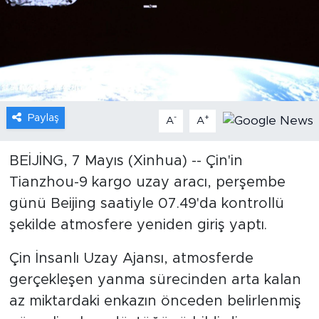
Gündem
Video
Sağlık
Paylaş
-
+
A
A
Foto Haber
BEİJİNG, 7 Mayıs (Xinhua) -- Çin'in
Xinhua
Tianzhou-9 kargo uzay aracı, perşembe
günü Beijing saatiyle 07.49'da kontrollü
Xinhua Türkiye
şekilde atmosfere yeniden giriş yaptı.
Seyahat
Çin İnsanlı Uzay Ajansı, atmosferde
gerçekleşen yanma sürecinden arta kalan
az miktardaki enkazın önceden belirlenmiş