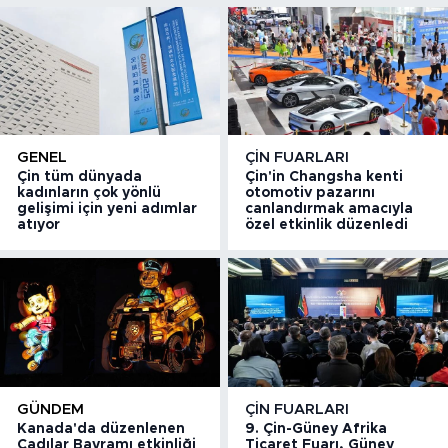
GENEL
ÇIN FUARLARI
Çin tüm dünyada
Çin'in Changsha kenti
kadınların çok yönlü
otomotiv pazarını
gelişimi için yeni adımlar
canlandırmak amacıyla
atıyor
özel etkinlik düzenledi
GÜNDEM
ÇIN FUARLARI
Kanada'da düzenlenen
9. Çin-Güney Afrika
Cadılar Bayramı etkinliği
Ticaret Fuarı, Güney