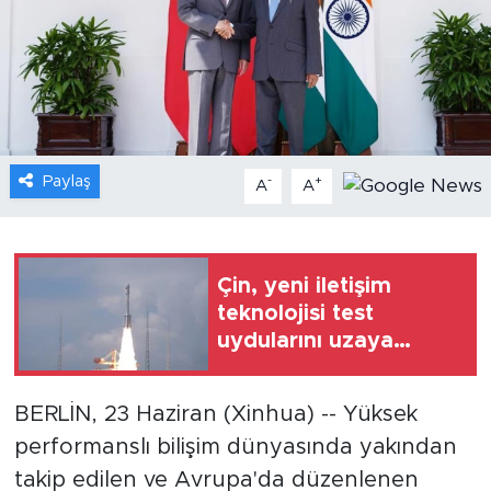
Gündem
Video
Sağlık
Paylaş
-
+
A
A
Foto Haber
Xinhua
Çin, yeni iletişim
teknolojisi test
Xinhua Türkiye
uydularını uzaya
gönderdi
Seyahat
BERLİN, 23 Haziran (Xinhua) -- Yüksek
performanslı bilişim dünyasında yakından
takip edilen ve Avrupa'da düzenlenen