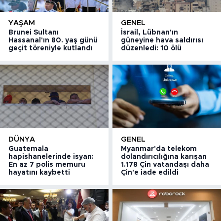
YAŞAM
GENEL
Brunei Sultanı
İsrail, Lübnan'ın
Hassanal'ın 80. yaş günü
güneyine hava saldırısı
geçit töreniyle kutlandı
düzenledi: 10 ölü
DÜNYA
GENEL
Guatemala
Myanmar'da telekom
hapishanelerinde isyan:
dolandırıcılığına karışan
En az 7 polis memuru
1.178 Çin vatandaşı daha
hayatını kaybetti
Çin'e iade edildi