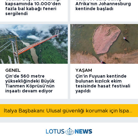
kapsamında 10.000'den
Afrika'nın Johannesburg
fazla bal kabağı feneri
kentinde başladı
sergilendi
GENEL
YAŞAM
Çin'de 560 metre
Çin'in Fuyuan kentinde
yüksekliğindeki Büyük
bulunan kızılcık ekim
Tianmen Köprüsü'nün
tesisinde hasat festivali
inşaatı devam ediyor
yapıldı
İtalya Başbakanı: Ulusal güvenliği korumak için İspanya ile Schengen kapsamındaki serbest dolaşımı askıya alıyoruz