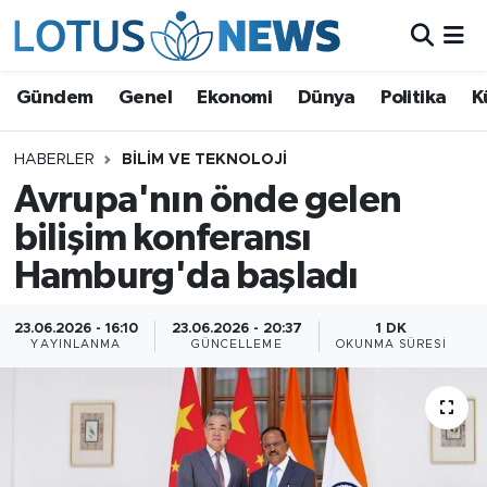
Genel
Gündem
Genel
Ekonomi
Dünya
Politika
K
Ekonomi
HABERLER
BILIM VE TEKNOLOJI
Avrupa'nın önde gelen
Dünya
bilişim konferansı
Politika
Hamburg'da başladı
Kültür - Sanat ve Tarih
23.06.2026 - 16:10
23.06.2026 - 20:37
1 DK
YAYINLANMA
GÜNCELLEME
OKUNMA SÜRESI
Yaşam
Bilim ve Teknoloji
Çin Fuarları