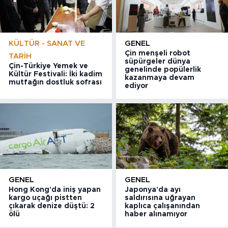
KÜLTÜR - SANAT VE
GENEL
Çin menşeli robot
TARIH
süpürgeler dünya
Çin-Türkiye Yemek ve
genelinde popülerlik
Kültür Festivali: İki kadim
kazanmaya devam
mutfağın dostluk sofrası
ediyor
GENEL
GENEL
Hong Kong'da iniş yapan
Japonya'da ayı
kargo uçağı pistten
saldırısına uğrayan
çıkarak denize düştü: 2
kaplıca çalışanından
ölü
haber alınamıyor