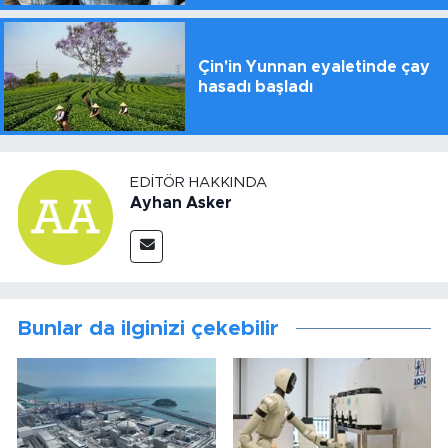
Çin'in Yunnan eyaletinde çay
hasadı başladı
EDITÖR HAKKINDA
Ayhan Asker
Bunlar da ilginizi çekebilir