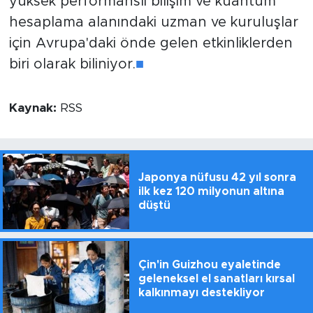
yüksek performanslı bilişim ve kuantum
hesaplama alanındaki uzman ve kuruluşlar
için Avrupa'daki önde gelen etkinliklerden
biri olarak biliniyor.
■
Kaynak:
RSS
Japonya nüfusu 42 yıl sonra
ilk kez 120 milyonun altına
düştü
Çin'in Guizhou eyaletinde
geleneksel el sanatları kırsal
kalkınmayı destekliyor