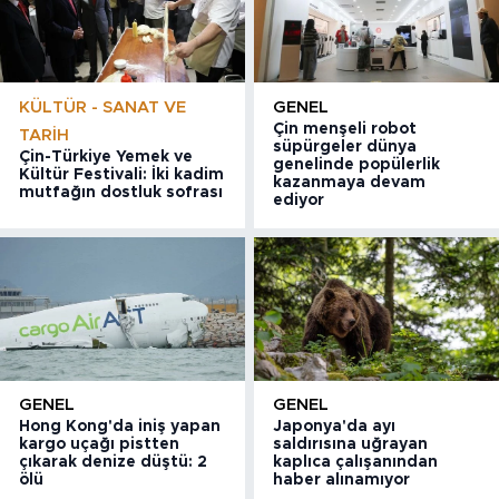
KÜLTÜR - SANAT VE
GENEL
Çin menşeli robot
TARIH
süpürgeler dünya
Çin-Türkiye Yemek ve
genelinde popülerlik
Kültür Festivali: İki kadim
kazanmaya devam
mutfağın dostluk sofrası
ediyor
GENEL
GENEL
Hong Kong'da iniş yapan
Japonya'da ayı
kargo uçağı pistten
saldırısına uğrayan
çıkarak denize düştü: 2
kaplıca çalışanından
ölü
haber alınamıyor