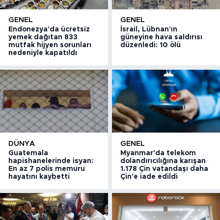
GENEL
GENEL
Endonezya'da ücretsiz
İsrail, Lübnan'ın
yemek dağıtan 833
güneyine hava saldırısı
mutfak hijyen sorunları
düzenledi: 10 ölü
nedeniyle kapatıldı
DÜNYA
GENEL
Guatemala
Myanmar'da telekom
hapishanelerinde isyan:
dolandırıcılığına karışan
En az 7 polis memuru
1.178 Çin vatandaşı daha
hayatını kaybetti
Çin'e iade edildi