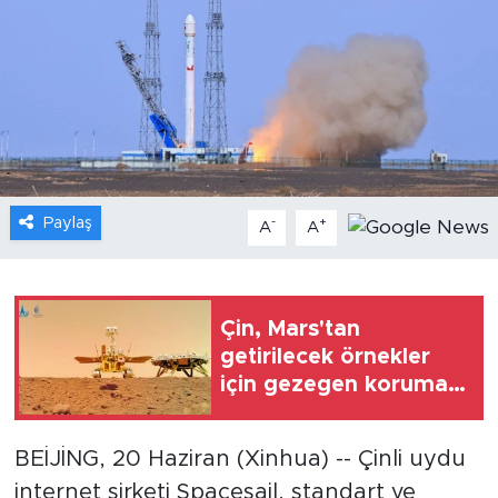
Gündem
Video
Sağlık
Foto Haber
Paylaş
-
+
A
A
Xinhua
Xinhua Türkiye
Çin, Mars'tan
getirilecek örnekler
Seyahat
için gezegen koruma
laboratuvarı inşa
edecek
BEİJİNG, 20 Haziran (Xinhua) -- Çinli uydu
internet şirketi Spacesail, standart ve