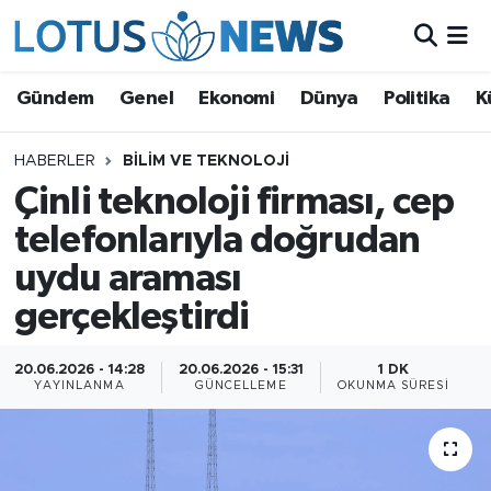
Genel
Gündem
Genel
Ekonomi
Dünya
Politika
K
Ekonomi
HABERLER
BILIM VE TEKNOLOJI
Çinli teknoloji firması, cep
Dünya
telefonlarıyla doğrudan
Politika
uydu araması
Kültür - Sanat ve Tarih
gerçekleştirdi
Yaşam
20.06.2026 - 14:28
20.06.2026 - 15:31
1 DK
YAYINLANMA
GÜNCELLEME
OKUNMA SÜRESI
Bilim ve Teknoloji
Çin Fuarları