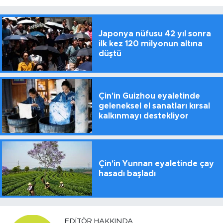
Japonya nüfusu 42 yıl sonra
ilk kez 120 milyonun altına
düştü
Çin'in Guizhou eyaletinde
geleneksel el sanatları kırsal
kalkınmayı destekliyor
Çin'in Yunnan eyaletinde çay
hasadı başladı
EDITÖR HAKKINDA