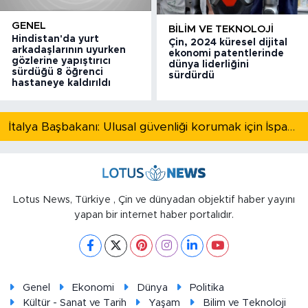
GENEL
BILIM VE TEKNOLOJI
Hindistan'da yurt
Çin, 2024 küresel dijital
arkadaşlarının uyurken
ekonomi patentlerinde
gözlerine yapıştırıcı
dünya liderliğini
sürdüğü 8 öğrenci
sürdürdü
hastaneye kaldırıldı
İtalya Başbakanı: Ulusal güvenliği korumak için İspanya ile Schengen kapsamındaki serbest dolaşımı askıya alıyoruz
Lotus News, Türkiye , Çin ve dünyadan objektif haber yayını
yapan bir internet haber portalıdır.
Genel
Ekonomi
Dünya
Politika
Kültür - Sanat ve Tarih
Yaşam
Bilim ve Teknoloji