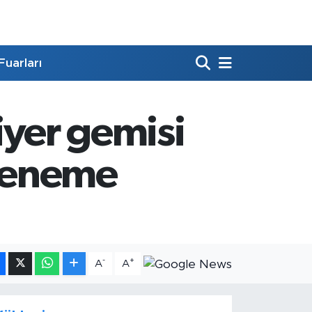
Fuarları
ziyer gemisi
 deneme
-
+
A
A