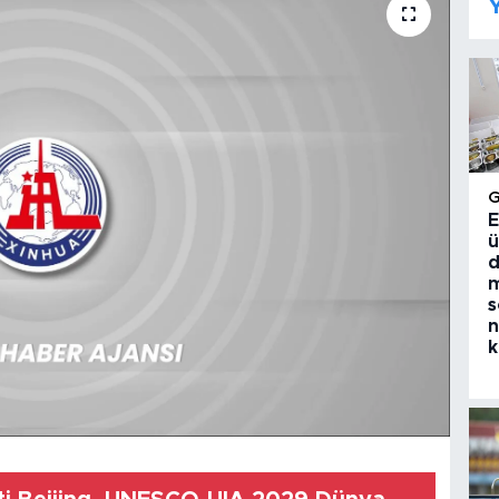
Y
E
ü
d
m
s
n
k