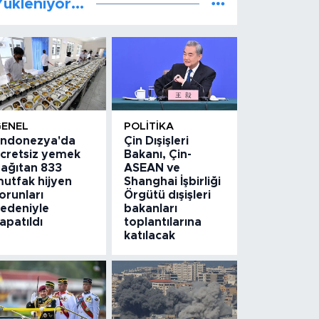
ükleniyor...
GENEL
POLITIKA
ndonezya'da
Çin Dışişleri
cretsiz yemek
Bakanı, Çin-
ağıtan 833
ASEAN ve
utfak hijyen
Shanghai İşbirliği
orunları
Örgütü dışişleri
edeniyle
bakanları
apatıldı
toplantılarına
katılacak