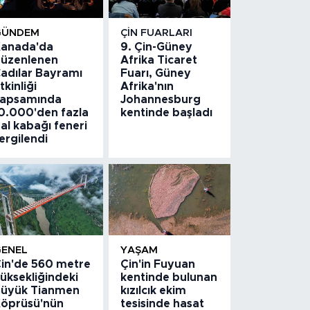
GÜNDEM
ÇIN FUARLARI
anada'da
9. Çin-Güney
üzenlenen
Afrika Ticaret
adılar Bayramı
Fuarı, Güney
tkinliği
Afrika'nın
apsamında
Johannesburg
0.000'den fazla
kentinde başladı
al kabağı feneri
ergilendi
GENEL
YAŞAM
in'de 560 metre
Çin'in Fuyuan
üksekliğindeki
kentinde bulunan
üyük Tianmen
kızılcık ekim
öprüsü'nün
tesisinde hasat