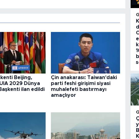
K
d
C
e
k
1
b
s
kenti Beijing,
Çin anakarası: Taiwan'daki
UIA 2029 Dünya
parti feshi girişimi siyasi
aşkenti ilan edildi
muhalefeti bastırmayı
amaçlıyor
Ç
y
B
K