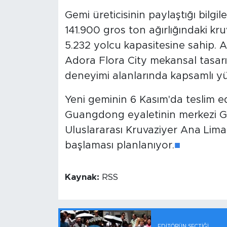
Gemi üreticisinin paylaştığı bilg
141.900 gros ton ağırlığındaki kru
5.232 yolcu kapasitesine sahip. A
Adora Flora City mekansal tasarım
deneyimi alanlarında kapsamlı yü
Yeni geminin 6 Kasım'da teslim ed
Guangdong eyaletinin merkezi 
Uluslararası Kruvaziyer Ana Liman
başlaması planlanıyor.
■
Kaynak:
RSS
EDITÖRÜN SEÇTIĞI