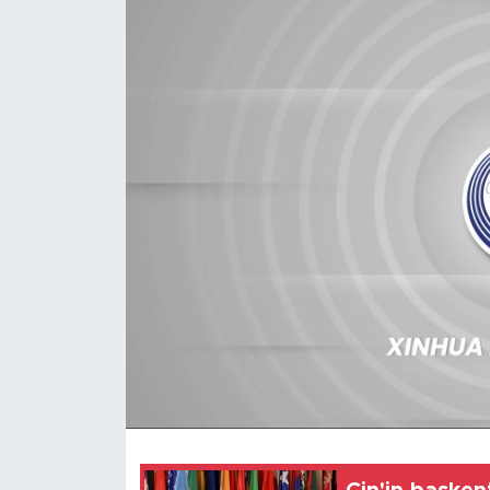
Gündem
Video
Sağlık
Foto Haber
Xinhua
Xinhua Türkiye
Seyahat