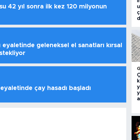
i
u 42 yıl sonra ilk kez 120 milyonun
u
ç
d
 eyaletinde geleneksel el sanatları kırsal
stekliyor
Ç
k
y
 eyaletinde çay hasadı başladı
y
a