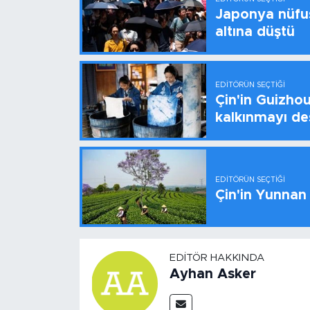
Japonya nüfus
altına düştü
EDITÖRÜN SEÇTIĞI
Çin'in Guizhou
kalkınmayı de
EDITÖRÜN SEÇTIĞI
Çin'in Yunnan
EDITÖR HAKKINDA
Ayhan Asker