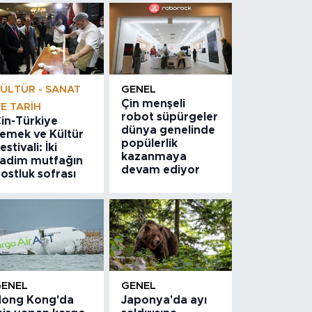
ÜLTÜR - SANAT
GENEL
Çin menşeli
E TARIH
robot süpürgeler
in-Türkiye
dünya genelinde
emek ve Kültür
popülerlik
estivali: İki
kazanmaya
adim mutfağın
devam ediyor
ostluk sofrası
GENEL
GENEL
ong Kong'da
Japonya'da ayı