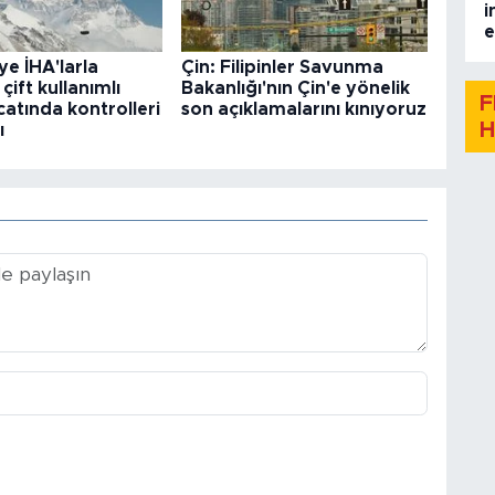
i
e
ye İHA'larla
Çin: Filipinler Savunma
 çift kullanımlı
Bakanlığı'nın Çin'e yönelik
F
catında kontrolleri
son açıklamalarını kınıyoruz
H
ı