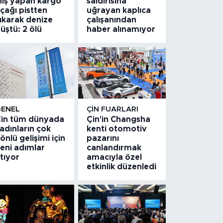
niş yapan kargo
saldırısına
çağı pistten
uğrayan kaplıca
ıkarak denize
çalışanından
üştü: 2 ölü
haber alınamıyor
GENEL
ÇIN FUARLARI
in tüm dünyada
Çin'in Changsha
adınların çok
kenti otomotiv
önlü gelişimi için
pazarını
eni adımlar
canlandırmak
tıyor
amacıyla özel
etkinlik düzenledi