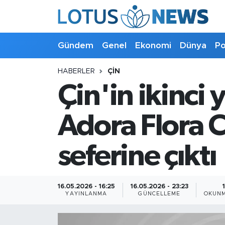
Genel
Gündem
Genel
Ekonomi
Dünya
Po
Ekonomi
HABERLER
ÇIN
Çin'in ikinci 
Dünya
Politika
Adora Flora 
Kültür - Sanat ve Tarih
seferine çıktı
Yaşam
16.05.2026 - 16:25
16.05.2026 - 23:23
Bilim ve Teknoloji
YAYINLANMA
GÜNCELLEME
OKUNM
Çin Fuarları