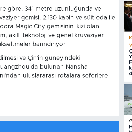
ilere göre, 341 metre uzunluğunda ve
vaziyer gemisi, 2.130 kabin ve süit oda ile
dora Magic City gemisinin ikizi olan
, akıllı teknoloji ve genel kruvaziyer
K
kseltmeler barındırıyor.
V
Ç
Y
ilmesi ve Çin'in güneyindeki
F
Guangzhou'da bulunan Nansha
k
d
ı'ndan uluslararası rotalara seferlere
H