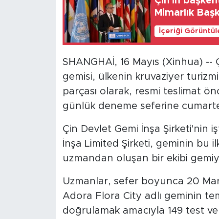
Çin'in başke
Mimarlık Başke
İçeriği Görüntü
SHANGHAİ, 16 Mayıs (Xinhua) -- Çi
gemisi, ülkenin kruvaziyer turizmi
parçası olarak, resmi teslimat ö
günlük deneme seferine cumarte
Çin Devlet Gemi İnşa Şirketi'nin
İnşa Limited Şirketi, geminin bu i
uzmandan oluşan bir ekibi gemiye
Uzmanlar, sefer boyunca 20 Mart
Adora Flora City adlı geminin te
doğrulamak amacıyla 149 test ve 