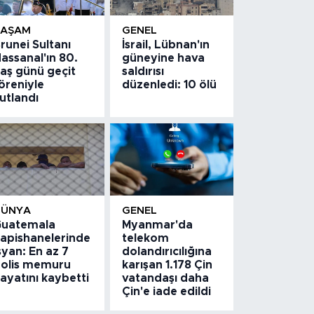
YAŞAM
GENEL
runei Sultanı
İsrail, Lübnan'ın
assanal'ın 80.
güneyine hava
aş günü geçit
saldırısı
öreniyle
düzenledi: 10 ölü
utlandı
DÜNYA
GENEL
uatemala
Myanmar'da
apishanelerinde
telekom
syan: En az 7
dolandırıcılığına
olis memuru
karışan 1.178 Çin
ayatını kaybetti
vatandaşı daha
Çin'e iade edildi