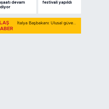
nşaatı devam
festivali yapıldı
diyor
LAŞ
İtalya Başbakanı: Ulusal güvenliği korumak için İspanya ile Schengen kapsamındaki serbest dolaşımı askıya alıyoruz
ABER