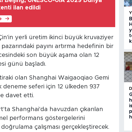
nti Beijing, UNESCO-UIA 2029 Dünya
nti ilan edildi
B
le
H
y
t
n'in yerli üretim ikinci büyük kruvaziyer
k
 pazarındaki payını artırma hedefinin bir
ncesindeki son büyük aşama olan 12
si günü başladı.
 iştiraki olan Shanghai Waigaoqiao Gemi
lk deneme seferi için 12 ülkeden 937
G
 davet etti.
h
i
'ta Shanghai'da havuzdan çıkarılan
p
h
mel performans göstergelerini
doğrulama çalışması gerçekleştirecek.