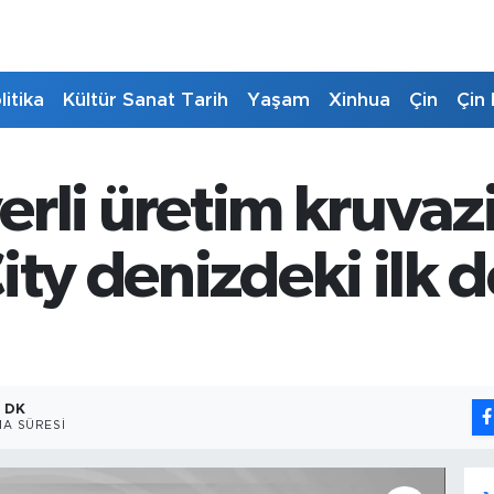
litika
Kültür Sanat Tarih
Yaşam
Xinhua
Çin
Çin 
yerli üretim kruva
City denizdeki ilk
1 DK
A SÜRESI