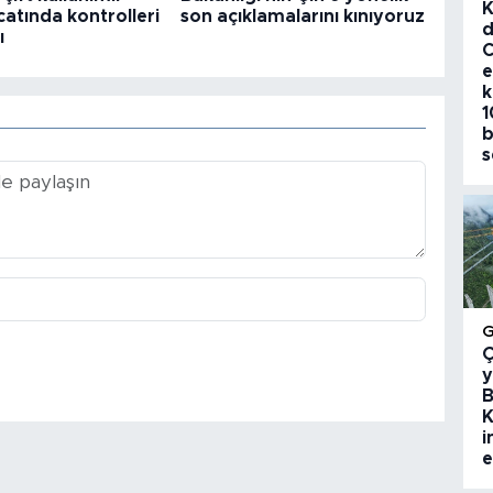
K
catında kontrolleri
son açıklamalarını kınıyoruz
d
ı
C
e
k
1
b
s
Ç
y
B
K
i
e