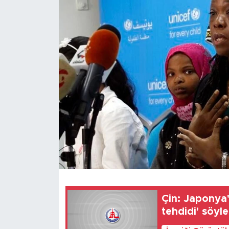
Gündem
Video
Sağlık
Foto Haber
Xinhua
Xinhua Türkiye
Seyahat
Çin: Japonya
tehdidi' söyl