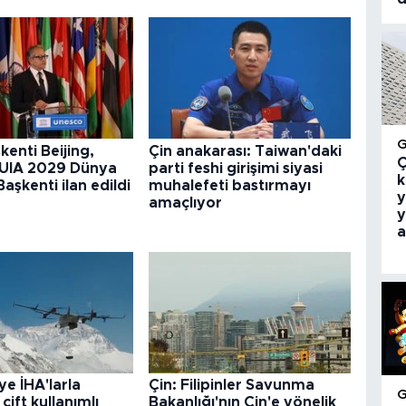
kenti Beijing,
Çin anakarası: Taiwan'daki
Ç
UIA 2029 Dünya
parti feshi girişimi siyasi
k
aşkenti ilan edildi
muhalefeti bastırmayı
y
amaçlıyor
y
a
ye İHA'larla
Çin: Filipinler Savunma
 çift kullanımlı
Bakanlığı'nın Çin'e yönelik