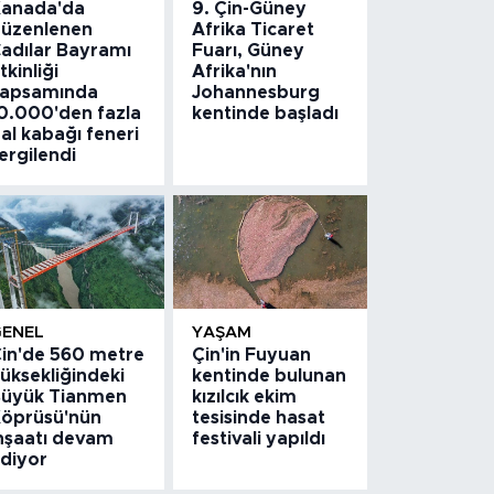
anada'da
9. Çin-Güney
üzenlenen
Afrika Ticaret
adılar Bayramı
Fuarı, Güney
tkinliği
Afrika'nın
apsamında
Johannesburg
0.000'den fazla
kentinde başladı
al kabağı feneri
ergilendi
GENEL
YAŞAM
in'de 560 metre
Çin'in Fuyuan
üksekliğindeki
kentinde bulunan
üyük Tianmen
kızılcık ekim
öprüsü'nün
tesisinde hasat
nşaatı devam
festivali yapıldı
diyor