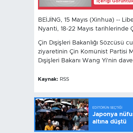
İçeriği Görüntü
BEİJİNG, 15 Mayıs (Xinhua) -- Lib
Nyanti, 18-22 Mayıs tarihlerinde Ç
Çin Dışişleri Bakanlığı Sözcüsü 
ziyaretinin Çin Komünist Partisi 
Dışişleri Bakanı Wang Yi'nin davet
Kaynak:
RSS
EDITÖRÜN SEÇTIĞI
Japonya nüfus
altına düştü