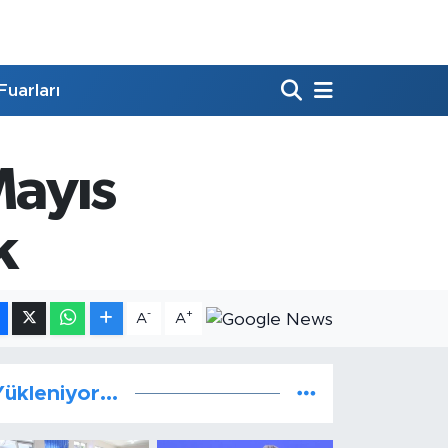
Fuarları
Mayıs
k
-
+
A
A
ükleniyor...