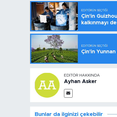
EDITÖRÜN SEÇTIĞI
Çin'in Guizhou
kalkınmayı de
EDITÖRÜN SEÇTIĞI
Çin'in Yunnan
EDITÖR HAKKINDA
Ayhan Asker
Bunlar da ilginizi çekebilir