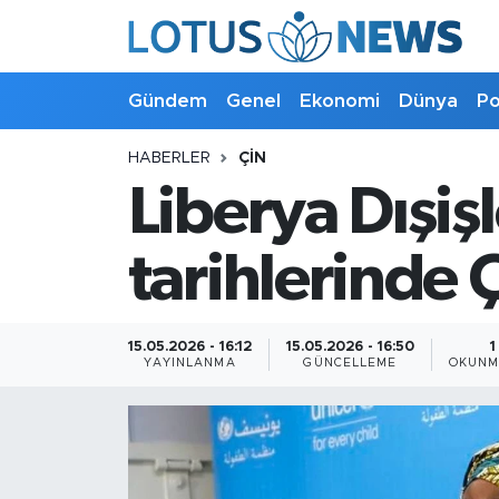
Genel
Gündem
Genel
Ekonomi
Dünya
Po
Ekonomi
HABERLER
ÇIN
Liberya Dışiş
Dünya
Politika
tarihlerinde 
Kültür - Sanat ve Tarih
15.05.2026 - 16:12
15.05.2026 - 16:50
1
YAYINLANMA
GÜNCELLEME
OKUNM
Yaşam
Bilim ve Teknoloji
Çin Fuarları