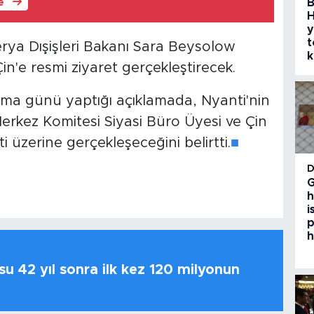
B
le
H
y
t
erya Dışişleri Bakanı Sara Beysolow
k
in'e resmi ziyaret gerçekleştirecek.
cuma günü yaptığı açıklamada, Nyanti'nin
Merkez Komitesi Siyasi Büro Üyesi ve Çin
i üzerine gerçekleşeceğini belirtti.
■
G
h
i
p
h
u 42 yıl sonra ilk kez 120 milyonun