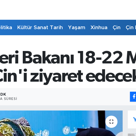
litika
Kültür Sanat Tarih
Yaşam
Xinhua
Çin
Çin 
leri Bakanı 18-22 
Çin'i ziyaret edece
 DK
A SÜRESI
Y