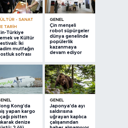
ÜLTÜR - SANAT
GENEL
Çin menşeli
E TARIH
robot süpürgeler
in-Türkiye
dünya genelinde
emek ve Kültür
popülerlik
estivali: İki
kazanmaya
adim mutfağın
devam ediyor
ostluk sofrası
GENEL
GENEL
ong Kong'da
Japonya'da ayı
niş yapan kargo
saldırısına
çağı pistten
uğrayan kaplıca
ıkarak denize
çalışanından
üştü: 2 ölü
haber alınamıyor