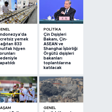
GENEL
POLITIKA
ndonezya'da
Çin Dışişleri
cretsiz yemek
Bakanı, Çin-
ağıtan 833
ASEAN ve
utfak hijyen
Shanghai İşbirliği
orunları
Örgütü dışişleri
edeniyle
bakanları
apatıldı
toplantılarına
katılacak
YAŞAM
GENEL