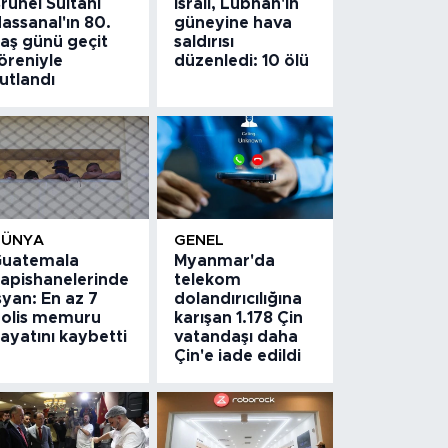
runei Sultanı
İsrail, Lübnan'ın
assanal'ın 80.
güneyine hava
aş günü geçit
saldırısı
öreniyle
düzenledi: 10 ölü
utlandı
DÜNYA
GENEL
uatemala
Myanmar'da
apishanelerinde
telekom
syan: En az 7
dolandırıcılığına
olis memuru
karışan 1.178 Çin
ayatını kaybetti
vatandaşı daha
Çin'e iade edildi