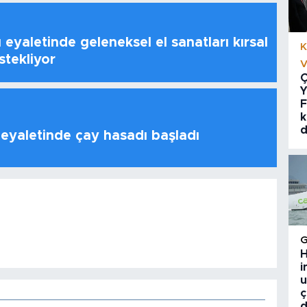
 eyaletinde geleneksel el sanatları kırsal
K
stekliyor
V
Ç
Y
F
k
d
 eyaletinde çay hasadı başladı
H
i
u
ç
d