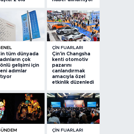
GENEL
ÇIN FUARLARI
in tüm dünyada
Çin'in Changsha
adınların çok
kenti otomotiv
önlü gelişimi için
pazarını
eni adımlar
canlandırmak
tıyor
amacıyla özel
etkinlik düzenledi
GÜNDEM
ÇIN FUARLARI