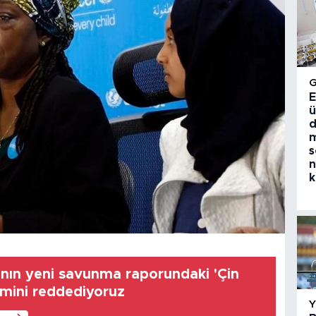
E
ü
d
m
s
n
k
'nın yeni savunma raporundaki 'Çin
emini reddediyoruz