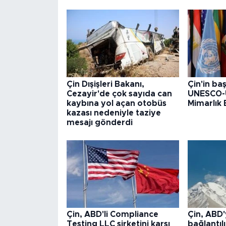
Çin Dışişleri Bakanı,
Çin'in baş
Cezayir'de çok sayıda can
UNESCO-
kaybına yol açan otobüs
Mimarlık B
kazası nedeniyle taziye
mesajı gönderdi
Çin, ABD'li Compliance
Çin, ABD'
Testing LLC şirketini karşı
bağlantılı