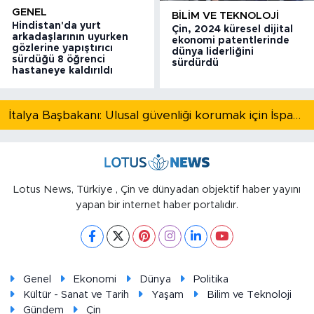
GENEL
BILIM VE TEKNOLOJI
Hindistan'da yurt
Çin, 2024 küresel dijital
arkadaşlarının uyurken
ekonomi patentlerinde
gözlerine yapıştırıcı
dünya liderliğini
sürdüğü 8 öğrenci
sürdürdü
hastaneye kaldırıldı
İtalya Başbakanı: Ulusal güvenliği korumak için İspanya ile Schengen kapsamındaki serbest dolaşımı askıya alıyoruz
Lotus News, Türkiye , Çin ve dünyadan objektif haber yayını
yapan bir internet haber portalıdır.
Genel
Ekonomi
Dünya
Politika
Kültür - Sanat ve Tarih
Yaşam
Bilim ve Teknoloji
Gündem
Çin