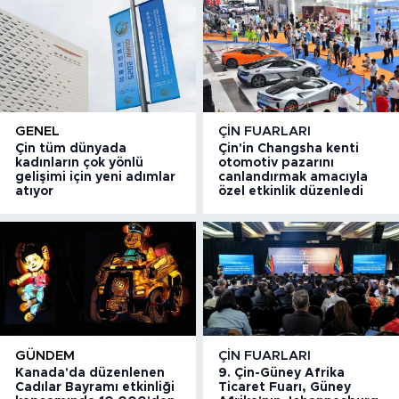
GENEL
ÇIN FUARLARI
Çin tüm dünyada
Çin'in Changsha kenti
kadınların çok yönlü
otomotiv pazarını
gelişimi için yeni adımlar
canlandırmak amacıyla
atıyor
özel etkinlik düzenledi
GÜNDEM
ÇIN FUARLARI
Kanada'da düzenlenen
9. Çin-Güney Afrika
Cadılar Bayramı etkinliği
Ticaret Fuarı, Güney