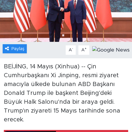
Gündem
Video
Sağlık
Paylaş
-
+
A
A
Foto Haber
BEİJİNG, 14 Mayıs (Xinhua) -- Çin
Xinhua
Cumhurbaşkanı Xi Jinping, resmi ziyaret
amacıyla ülkede bulunan ABD Başkanı
Xinhua Türkiye
Donald Trump ile başkent Beijing'deki
Seyahat
Büyük Halk Salonu'nda bir araya geldi.
Trump'ın ziyareti 15 Mayıs tarihinde sona
erecek.