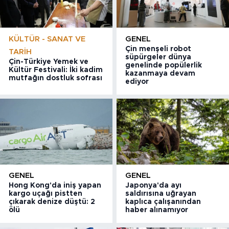
KÜLTÜR - SANAT VE
GENEL
Çin menşeli robot
TARIH
süpürgeler dünya
Çin-Türkiye Yemek ve
genelinde popülerlik
Kültür Festivali: İki kadim
kazanmaya devam
mutfağın dostluk sofrası
ediyor
GENEL
GENEL
Hong Kong'da iniş yapan
Japonya'da ayı
kargo uçağı pistten
saldırısına uğrayan
çıkarak denize düştü: 2
kaplıca çalışanından
ölü
haber alınamıyor