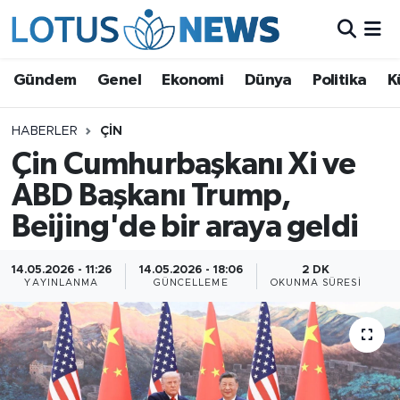
Genel
Gündem
Genel
Ekonomi
Dünya
Politika
K
Ekonomi
HABERLER
ÇIN
Çin Cumhurbaşkanı Xi ve
Dünya
ABD Başkanı Trump,
Politika
Beijing'de bir araya geldi
Kültür - Sanat ve Tarih
14.05.2026 - 11:26
14.05.2026 - 18:06
2 DK
YAYINLANMA
GÜNCELLEME
OKUNMA SÜRESI
Yaşam
Bilim ve Teknoloji
Çin Fuarları