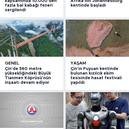
kapsamında 10.000'den
Afrika'nın Johannesburg
fazla bal kabağı feneri
kentinde başladı
sergilendi
GENEL
YAŞAM
Çin'de 560 metre
Çin'in Fuyuan kentinde
yüksekliğindeki Büyük
bulunan kızılcık ekim
Tianmen Köprüsü'nün
tesisinde hasat festivali
inşaatı devam ediyor
yapıldı