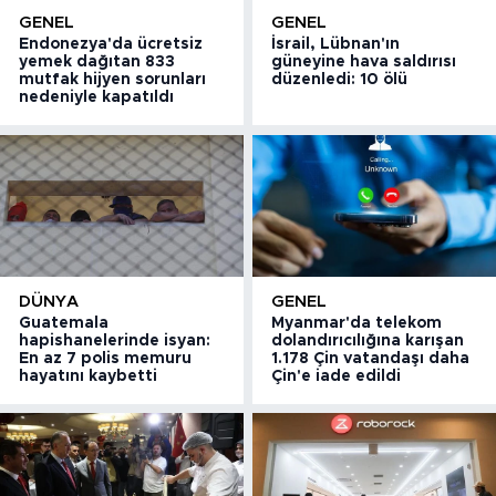
GENEL
GENEL
Endonezya'da ücretsiz
İsrail, Lübnan'ın
yemek dağıtan 833
güneyine hava saldırısı
mutfak hijyen sorunları
düzenledi: 10 ölü
nedeniyle kapatıldı
DÜNYA
GENEL
Guatemala
Myanmar'da telekom
hapishanelerinde isyan:
dolandırıcılığına karışan
En az 7 polis memuru
1.178 Çin vatandaşı daha
hayatını kaybetti
Çin'e iade edildi