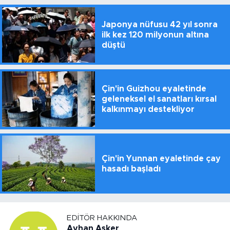
Japonya nüfusu 42 yıl sonra
ilk kez 120 milyonun altına
düştü
Çin'in Guizhou eyaletinde
geleneksel el sanatları kırsal
kalkınmayı destekliyor
Çin'in Yunnan eyaletinde çay
hasadı başladı
EDITÖR HAKKINDA
Ayhan Asker