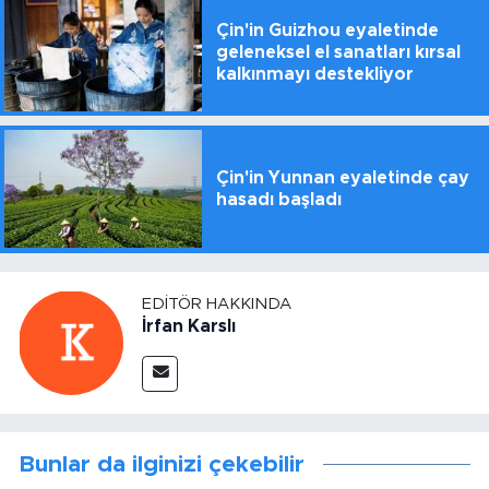
Çin'in Guizhou eyaletinde
geleneksel el sanatları kırsal
kalkınmayı destekliyor
Çin'in Yunnan eyaletinde çay
hasadı başladı
EDITÖR HAKKINDA
İrfan Karslı
Bunlar da ilginizi çekebilir