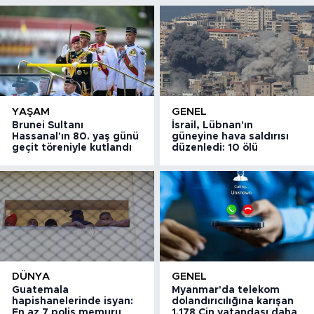
YAŞAM
GENEL
Brunei Sultanı
İsrail, Lübnan'ın
Hassanal'ın 80. yaş günü
güneyine hava saldırısı
geçit töreniyle kutlandı
düzenledi: 10 ölü
DÜNYA
GENEL
Guatemala
Myanmar'da telekom
hapishanelerinde isyan:
dolandırıcılığına karışan
En az 7 polis memuru
1.178 Çin vatandaşı daha