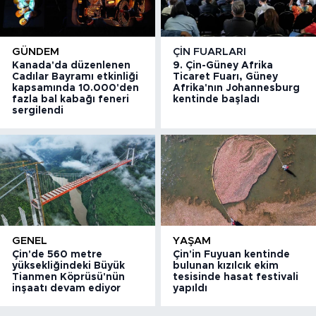
GÜNDEM
ÇIN FUARLARI
Kanada'da düzenlenen
9. Çin-Güney Afrika
Cadılar Bayramı etkinliği
Ticaret Fuarı, Güney
kapsamında 10.000'den
Afrika'nın Johannesburg
fazla bal kabağı feneri
kentinde başladı
sergilendi
GENEL
YAŞAM
Çin'de 560 metre
Çin'in Fuyuan kentinde
yüksekliğindeki Büyük
bulunan kızılcık ekim
Tianmen Köprüsü'nün
tesisinde hasat festivali
inşaatı devam ediyor
yapıldı