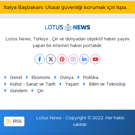
İtalya Başbakanı: Ulusal güvenliği korumak için İspanya ile Schengen kapsamındaki serbest dolaşımı askıya alıyoruz
Lotus News, Türkiye , Çin ve dünyadan objektif haber yayını
yapan bir internet haber portalıdır.
Genel
Ekonomi
Dünya
Politika
Kültür - Sanat ve Tarih
Yaşam
Bilim ve Teknoloji
Gündem
Çin
Lotus News - Copyright © 2022. Her hakkı
RSS
saklıdır.