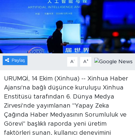
Gündem
Video
Sağlık
Foto Haber
Paylaş
-
+
A
A
Xinhua
URUMQİ, 14 Ekim (Xinhua) -- Xinhua Haber
Ajansı'na bağlı düşünce kuruluşu Xinhua
Xinhua Türkiye
Enstitüsü tarafından 6. Dünya Medya
Seyahat
Zirvesi'nde yayımlanan "Yapay Zeka
Çağında Haber Medyasının Sorumluluk ve
Görevi" başlıklı raporda yeni üretim
faktörleri sunan, kullanıcı deneyimini