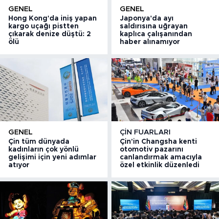
GENEL
GENEL
Hong Kong'da iniş yapan
Japonya'da ayı
kargo uçağı pistten
saldırısına uğrayan
çıkarak denize düştü: 2
kaplıca çalışanından
ölü
haber alınamıyor
GENEL
ÇIN FUARLARI
Çin tüm dünyada
Çin'in Changsha kenti
kadınların çok yönlü
otomotiv pazarını
gelişimi için yeni adımlar
canlandırmak amacıyla
atıyor
özel etkinlik düzenledi