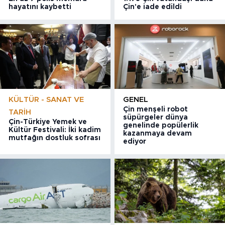
hayatını kaybetti
Çin'e iade edildi
KÜLTÜR - SANAT VE
GENEL
Çin menşeli robot
TARIH
süpürgeler dünya
Çin-Türkiye Yemek ve
genelinde popülerlik
Kültür Festivali: İki kadim
kazanmaya devam
mutfağın dostluk sofrası
ediyor