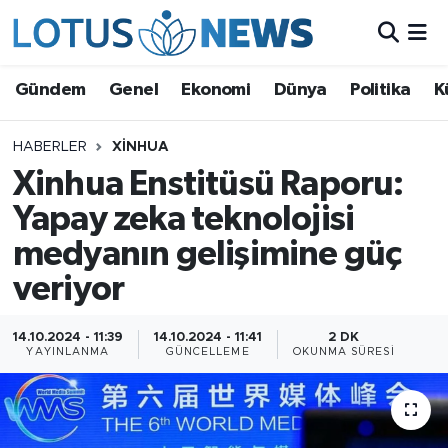
Genel
Gündem
Genel
Ekonomi
Dünya
Politika
K
Ekonomi
HABERLER
XINHUA
Xinhua Enstitüsü Raporu:
Dünya
Yapay zeka teknolojisi
Politika
medyanın gelişimine güç
Kültür - Sanat ve Tarih
veriyor
Yaşam
14.10.2024 - 11:39
14.10.2024 - 11:41
2 DK
YAYINLANMA
GÜNCELLEME
OKUNMA SÜRESI
Bilim ve Teknoloji
Çin Fuarları