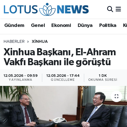
Genel
Gündem
Genel
Ekonomi
Dünya
Politika
K
Ekonomi
HABERLER
XINHUA
Xinhua Başkanı, El-Ahram
Dünya
Vakfı Başkanı ile görüştü
Politika
12.05.2026 - 09:59
12.05.2026 - 17:44
1 DK
Kültür - Sanat ve Tarih
YAYINLANMA
GÜNCELLEME
OKUNMA SÜRESI
Yaşam
Bilim ve Teknoloji
Çin Fuarları