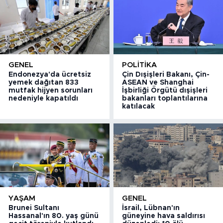
GENEL
POLITIKA
Endonezya'da ücretsiz
Çin Dışişleri Bakanı, Çin-
yemek dağıtan 833
ASEAN ve Shanghai
mutfak hijyen sorunları
İşbirliği Örgütü dışişleri
nedeniyle kapatıldı
bakanları toplantılarına
katılacak
YAŞAM
GENEL
Brunei Sultanı
İsrail, Lübnan'ın
Hassanal'ın 80. yaş günü
güneyine hava saldırısı