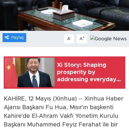
Gündem
Video
Paylaş
-
+
A
A
Sağlık
Foto Haber
Xi Story: Shaping
Xinhua
prosperity by
addressing everyday
Xinhua Türkiye
concerns
KAHİRE, 12 Mayıs (Xinhua) -- Xinhua Haber
Seyahat
Ajansı Başkanı Fu Hua, Mısır'ın başkenti
Kahire'de El-Ahram Vakfı Yönetim Kurulu
Başkanı Muhammed Feyiz Ferahat ile bir