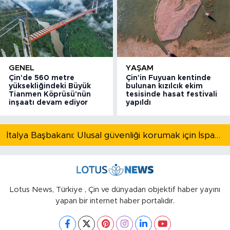
GENEL
YAŞAM
Çin'de 560 metre
Çin'in Fuyuan kentinde
yüksekliğindeki Büyük
bulunan kızılcık ekim
Tianmen Köprüsü'nün
tesisinde hasat festivali
inşaatı devam ediyor
yapıldı
İtalya Başbakanı: Ulusal güvenliği korumak için İspanya ile Schengen kapsamındaki serbest dolaşımı askıya alıyoruz
Lotus News, Türkiye , Çin ve dünyadan objektif haber yayını
yapan bir internet haber portalıdır.