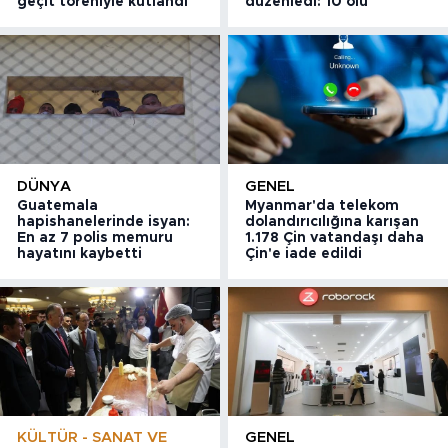
geçit töreniyle kutlandı
düzenledi: 10 ölü
DÜNYA
GENEL
Guatemala
Myanmar'da telekom
hapishanelerinde isyan:
dolandırıcılığına karışan
En az 7 polis memuru
1.178 Çin vatandaşı daha
hayatını kaybetti
Çin'e iade edildi
KÜLTÜR - SANAT VE
GENEL