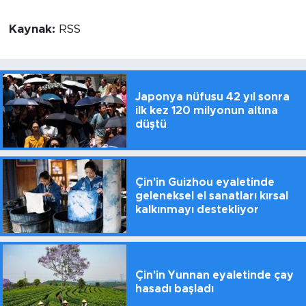
Kaynak:
RSS
Japonya nüfusu 42 yıl sonra
ilk kez 120 milyonun altına
düştü
Çin'in Guizhou eyaletinde
geleneksel el sanatları kırsal
kalkınmayı destekliyor
Çin'in Yunnan eyaletinde çay
hasadı başladı