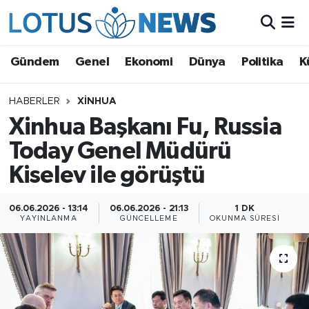
Genel
Gündem
Genel
Ekonomi
Dünya
Politika
K
Ekonomi
HABERLER
XINHUA
Xinhua Başkanı Fu, Russia
Dünya
Today Genel Müdürü
Politika
Kiselev ile görüştü
Kültür - Sanat ve Tarih
06.06.2026 - 13:14
06.06.2026 - 21:13
1 DK
YAYINLANMA
GÜNCELLEME
OKUNMA SÜRESI
Yaşam
Bilim ve Teknoloji
Çin Fuarları