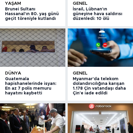
YAŞAM
GENEL
Brunei Sultanı
İsrail, Lübnan'ın
Hassanal'ın 80. yaş günü
güneyine hava saldırısı
geçit töreniyle kutlandı
düzenledi: 10 ölü
DÜNYA
GENEL
Guatemala
Myanmar'da telekom
hapishanelerinde isyan:
dolandırıcılığına karışan
En az 7 polis memuru
1.178 Çin vatandaşı daha
hayatını kaybetti
Çin'e iade edildi