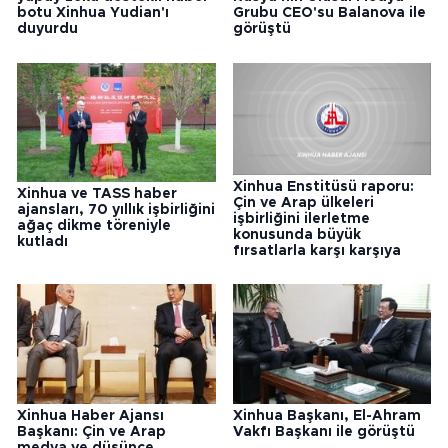
botu Xinhua Yudian'ı
Grubu CEO'su Balanova ile
duyurdu
görüştü
Xinhua Enstitüsü raporu:
Xinhua ve TASS haber
Çin ve Arap ülkeleri
ajansları, 70 yıllık işbirliğini
işbirliğini ilerletme
ağaç dikme töreniyle
konusunda büyük
kutladı
fırsatlarla karşı karşıya
Xinhua Haber Ajansı
Xinhua Başkanı, El-Ahram
Başkanı: Çin ve Arap
Vakfı Başkanı ile görüştü
medya ve düşünce