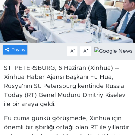
Gündem
Video
Sağlık
Paylaş
-
+
A
A
Foto Haber
ST. PETERSBURG, 6 Haziran (Xinhua) --
Xinhua
Xinhua Haber Ajansı Başkanı Fu Hua,
Rusya'nın St. Petersburg kentinde Russia
Xinhua Türkiye
Today (RT) Genel Müdürü Dmitriy Kiselev
Seyahat
ile bir araya geldi.
Fu cuma günkü görüşmede, Xinhua için
önemli bir işbirliği ortağı olan RT ile yıllardır