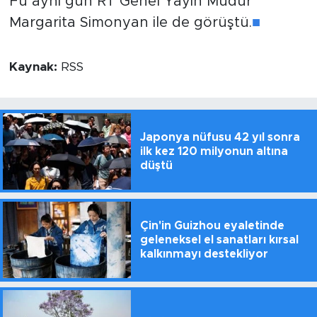
Fu aynı gün RT Genel Yayın Müdür
Margarita Simonyan ile de görüştü.
■
Kaynak:
RSS
Japonya nüfusu 42 yıl sonra
ilk kez 120 milyonun altına
düştü
Çin'in Guizhou eyaletinde
geleneksel el sanatları kırsal
kalkınmayı destekliyor