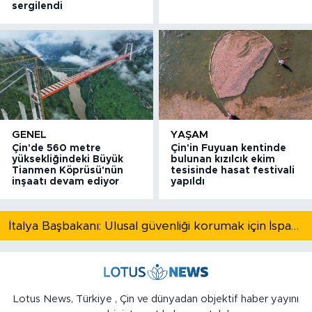
sergilendi
GENEL
YAŞAM
Çin'de 560 metre
Çin'in Fuyuan kentinde
yüksekliğindeki Büyük
bulunan kızılcık ekim
Tianmen Köprüsü'nün
tesisinde hasat festivali
inşaatı devam ediyor
yapıldı
İtalya Başbakanı: Ulusal güvenliği korumak için İspanya ile Schengen kapsamındaki serbest dolaşımı askıya alıyoruz
Lotus News, Türkiye , Çin ve dünyadan objektif haber yayını