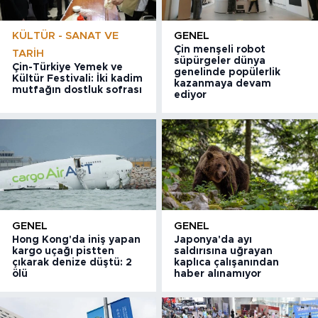
KÜLTÜR - SANAT VE
GENEL
Çin menşeli robot
TARIH
süpürgeler dünya
Çin-Türkiye Yemek ve
genelinde popülerlik
Kültür Festivali: İki kadim
kazanmaya devam
mutfağın dostluk sofrası
ediyor
GENEL
GENEL
Hong Kong'da iniş yapan
Japonya'da ayı
kargo uçağı pistten
saldırısına uğrayan
çıkarak denize düştü: 2
kaplıca çalışanından
ölü
haber alınamıyor