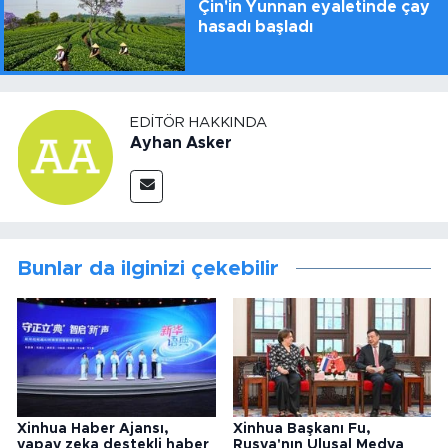
Çin'in Yunnan eyaletinde çay
hasadı başladı
EDITÖR HAKKINDA
Ayhan Asker
Bunlar da ilginizi çekebilir
Xinhua Haber Ajansı,
Xinhua Başkanı Fu,
yapay zeka destekli haber
Rusya'nın Ulusal Medya