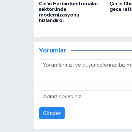
Çin'in Harbin kenti imalat
Çin'in C
sektöründe
gece raft
modernizasyonu
hızlandırdı
Yorumlar
Gönder