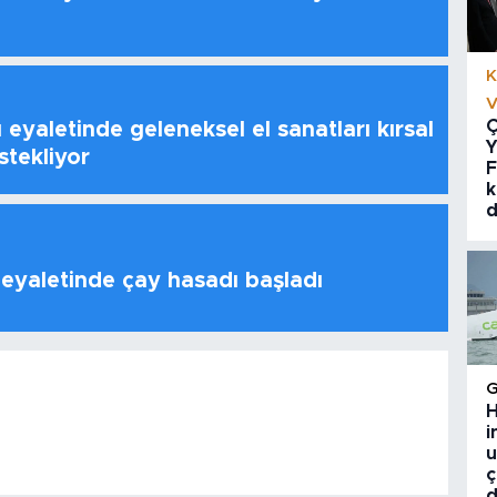
K
V
Ç
 eyaletinde geleneksel el sanatları kırsal
Y
stekliyor
F
k
d
 eyaletinde çay hasadı başladı
H
i
u
ç
d