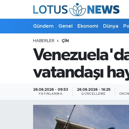
Genel
Gündem
Genel
Ekonomi
Dünya
Po
Ekonomi
HABERLER
ÇIN
Venezuela'da
Dünya
Politika
vatandaşı hay
Kültür - Sanat ve Tarih
26.06.2026 - 09:53
26.06.2026 - 16:25
YAYINLANMA
GÜNCELLEME
OKUN
Yaşam
Bilim ve Teknoloji
Çin Fuarları