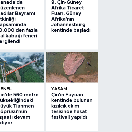
anada'da
9. Çin-Güney
üzenlenen
Afrika Ticaret
adılar Bayramı
Fuarı, Güney
tkinliği
Afrika'nın
apsamında
Johannesburg
0.000'den fazla
kentinde başladı
al kabağı feneri
ergilendi
GENEL
YAŞAM
in'de 560 metre
Çin'in Fuyuan
üksekliğindeki
kentinde bulunan
üyük Tianmen
kızılcık ekim
öprüsü'nün
tesisinde hasat
nşaatı devam
festivali yapıldı
diyor