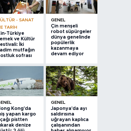
ÜLTÜR - SANAT
GENEL
Çin menşeli
E TARIH
robot süpürgeler
in-Türkiye
dünya genelinde
emek ve Kültür
popülerlik
estivali: İki
kazanmaya
adim mutfağın
devam ediyor
ostluk sofrası
GENEL
GENEL
ong Kong'da
Japonya'da ayı
niş yapan kargo
saldırısına
çağı pistten
uğrayan kaplıca
ıkarak denize
çalışanından
üştü: 2 ölü
haber alınamıyor