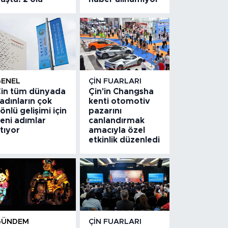
GENEL
ÇIN FUARLARI
in tüm dünyada
Çin'in Changsha
adınların çok
kenti otomotiv
önlü gelişimi için
pazarını
eni adımlar
canlandırmak
tıyor
amacıyla özel
etkinlik düzenledi
GÜNDEM
ÇIN FUARLARI