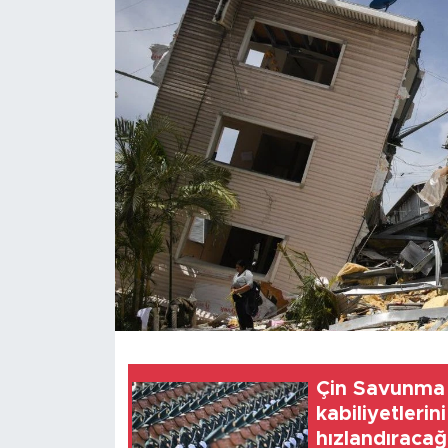
Gündem
Video
Sağlık
Foto Haber
Xinhua
Xinhua Türkiye
Seyahat
Çin Savunma 
kabiliyetlerin
hızlandıracağ