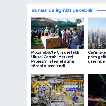
Bunlar da ilginizi çekebilir
Mozambik'te Çin destekli
Çin'in si
Ulusal Cerrahi Merkezi
prim geli
Projesi'nin temel atma
üzerinde 
töreni düzenlendi