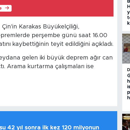
B
H
le
y
t
k
Çin'in Karakas Büyükelçiliği,
premlerde perşembe günü saat 16.00
tını kaybettiğinin teyit edildiğini açıkladı.
ydana gelen iki büyük deprem ağır can
çtı. Arama kurtarma çalışmaları ise
G
h
i
p
h
u 42 yıl sonra ilk kez 120 milyonun