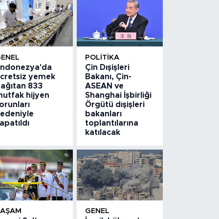
GENEL
POLITIKA
ndonezya'da
Çin Dışişleri
cretsiz yemek
Bakanı, Çin-
ağıtan 833
ASEAN ve
utfak hijyen
Shanghai İşbirliği
orunları
Örgütü dışişleri
edeniyle
bakanları
apatıldı
toplantılarına
katılacak
YAŞAM
GENEL