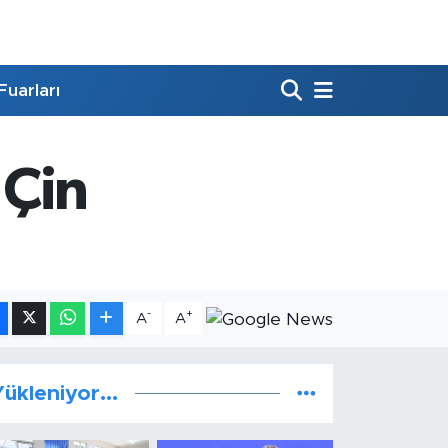
Fuarları
 Çin
-
+
A
A
ükleniyor...