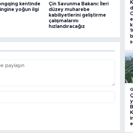
K
hongqing kentinde
Çin Savunma Bakanı: İleri
d
ingine yoğun ilgi
düzey muharebe
C
kabiliyetlerini geliştirme
e
çalışmalarını
k
hızlandıracağız
1
b
s
Ç
y
B
K
i
e