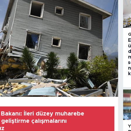
E
ü
d
m
s
n
k
Bakanı: İleri düzey muharebe
i geliştirme çalışmalarını
ız