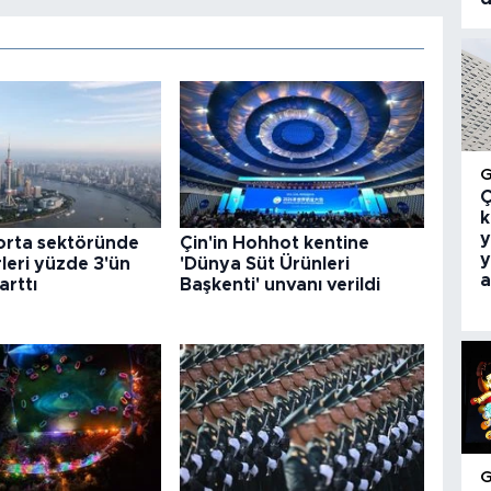
Ç
k
y
gorta sektöründe
Çin'in Hohhot kentine
y
rleri yüzde 3'ün
'Dünya Süt Ürünleri
a
arttı
Başkenti' unvanı verildi