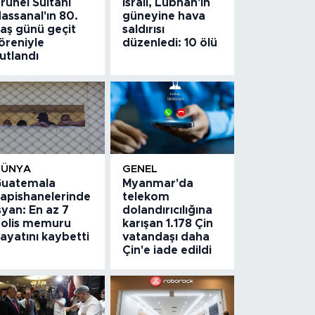
runei Sultanı
İsrail, Lübnan'ın
assanal'ın 80.
güneyine hava
aş günü geçit
saldırısı
öreniyle
düzenledi: 10 ölü
utlandı
DÜNYA
GENEL
uatemala
Myanmar'da
apishanelerinde
telekom
syan: En az 7
dolandırıcılığına
olis memuru
karışan 1.178 Çin
ayatını kaybetti
vatandaşı daha
Çin'e iade edildi