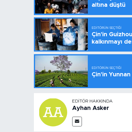
altına düştü
EDITÖRÜN SEÇTIĞI
Çin'in Guizhou
kalkınmayı de
EDITÖRÜN SEÇTIĞI
Çin'in Yunnan
EDITÖR HAKKINDA
Ayhan Asker