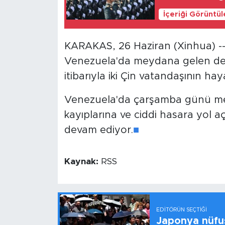
İçeriği Görüntü
KARAKAS, 26 Haziran (Xinhua) -- 
Venezuela'da meydana gelen de
itibarıyla iki Çin vatandaşının haya
Venezuela'da çarşamba günü me
kayıplarına ve ciddi hasara yol a
devam ediyor.
■
Kaynak:
RSS
EDITÖRÜN SEÇTIĞI
Japonya nüfus