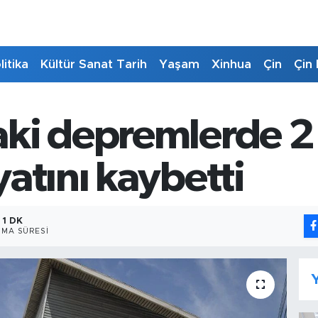
litika
Kültür Sanat Tarih
Yaşam
Xinhua
Çin
Çin 
ki depremlerde 2
atını kaybetti
1 DK
MA SÜRESI
Y