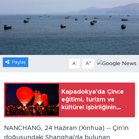
Gündem
Video
Sağlık
Foto Haber
Paylaş
-
+
A
A
Xinhua
Xinhua Türkiye
Kapadokya'da Çince
eğitimi, turizm ve
Seyahat
kültürel işbirliğinin
katkısıyla öne çıkıyor
NANCHANG, 24 Haziran (Xinhua) -- Çin'in
doğusundaki Shanghai'da bulunan