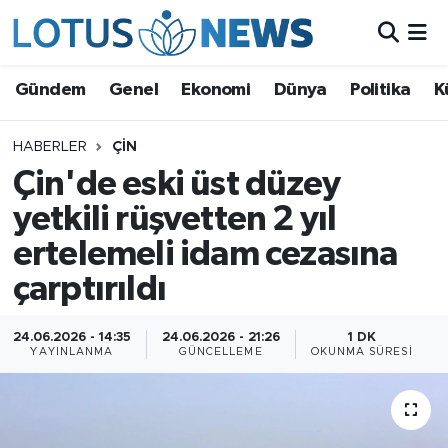
Genel
Gündem
Genel
Ekonomi
Dünya
Politika
K
Ekonomi
HABERLER
ÇIN
Çin'de eski üst düzey
Dünya
yetkili rüşvetten 2 yıl
Politika
ertelemeli idam cezasına
Kültür - Sanat ve Tarih
çarptırıldı
Yaşam
24.06.2026 - 14:35
24.06.2026 - 21:26
1 DK
YAYINLANMA
GÜNCELLEME
OKUNMA SÜRESI
Bilim ve Teknoloji
Çin Fuarları