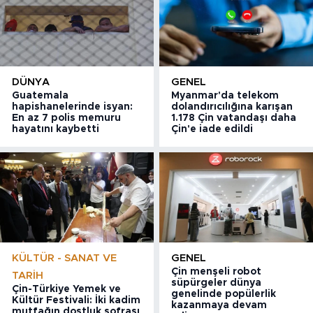
DÜNYA
GENEL
Guatemala
Myanmar'da telekom
hapishanelerinde isyan:
dolandırıcılığına karışan
En az 7 polis memuru
1.178 Çin vatandaşı daha
hayatını kaybetti
Çin'e iade edildi
KÜLTÜR - SANAT VE
GENEL
Çin menşeli robot
TARIH
süpürgeler dünya
Çin-Türkiye Yemek ve
genelinde popülerlik
Kültür Festivali: İki kadim
kazanmaya devam
mutfağın dostluk sofrası