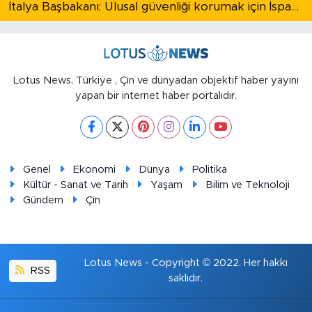
İtalya Başbakanı: Ulusal güvenliği korumak için İspanya ile Schengen kapsamındaki serbest dolaşımı askıya alıyoruz
Lotus News, Türkiye , Çin ve dünyadan objektif haber yayını
yapan bir internet haber portalıdır.
Genel
Ekonomi
Dünya
Politika
Kültür - Sanat ve Tarih
Yaşam
Bilim ve Teknoloji
Gündem
Çin
Lotus News - Copyright © 2022. Her hakkı
RSS
saklıdır.