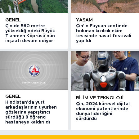
GENEL
YAŞAM
Çin'de 560 metre
Çin'in Fuyuan kentinde
yüksekliğindeki Büyük
bulunan kızılcık ekim
Tianmen Köprüsü'nün
tesisinde hasat festivali
inşaatı devam ediyor
yapıldı
GENEL
BILIM VE TEKNOLOJI
Hindistan'da yurt
Çin, 2024 küresel dijital
arkadaşlarının uyurken
ekonomi patentlerinde
gözlerine yapıştırıcı
dünya liderliğini
sürdüğü 8 öğrenci
sürdürdü
hastaneye kaldırıldı