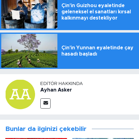
Çin'in Guizhou eyaletinde
geleneksel el sanatları kırsal
kalkınmayı destekliyor
Çin'in Yunnan eyaletinde çay
hasadı başladı
EDITÖR HAKKINDA
Ayhan Asker
Bunlar da ilginizi çekebilir