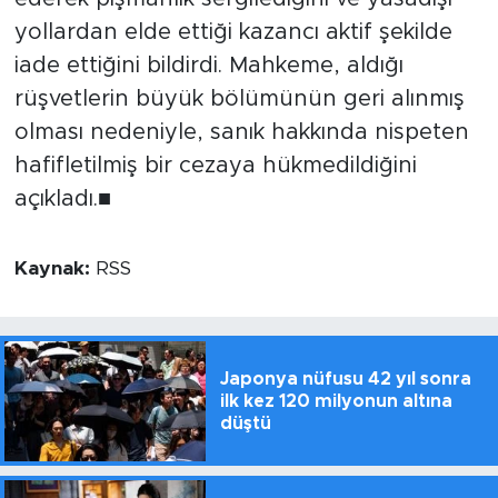
yollardan elde ettiği kazancı aktif şekilde
iade ettiğini bildirdi. Mahkeme, aldığı
rüşvetlerin büyük bölümünün geri alınmış
olması nedeniyle, sanık hakkında nispeten
hafifletilmiş bir cezaya hükmedildiğini
açıkladı.■
Kaynak:
RSS
Japonya nüfusu 42 yıl sonra
ilk kez 120 milyonun altına
düştü