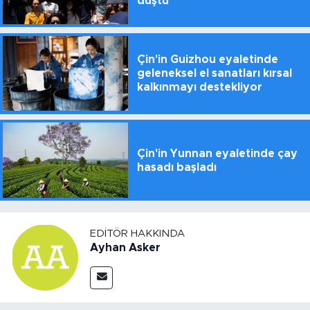
düştü
Çin'in Guizhou eyaletinde
geleneksel el sanatları kırsal
kalkınmayı destekliyor
Çin'in Yunnan eyaletinde çay
hasadı başladı
EDITÖR HAKKINDA
Ayhan Asker