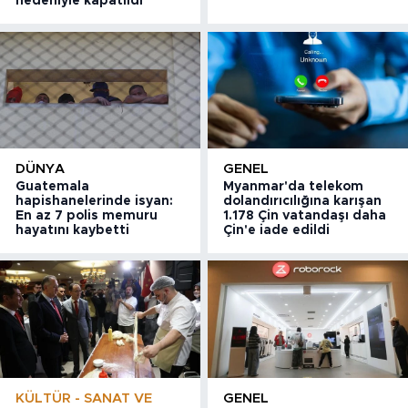
nedeniyle kapatıldı
DÜNYA
GENEL
Guatemala
Myanmar'da telekom
hapishanelerinde isyan:
dolandırıcılığına karışan
En az 7 polis memuru
1.178 Çin vatandaşı daha
hayatını kaybetti
Çin'e iade edildi
KÜLTÜR - SANAT VE
GENEL