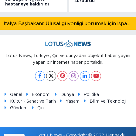
sürdürdü
hastaneye kaldırıldı
İtalya Başbakanı: Ulusal güvenliği korumak için İspanya ile Schengen kapsamındaki serbest dolaşımı askıya alıyoruz
Lotus News, Türkiye , Çin ve dünyadan objektif haber yayını
yapan bir internet haber portalıdır.
Genel
Ekonomi
Dünya
Politika
Kültür - Sanat ve Tarih
Yaşam
Bilim ve Teknoloji
Gündem
Çin
Lotus News - Copyright © 2022. Her hakkı