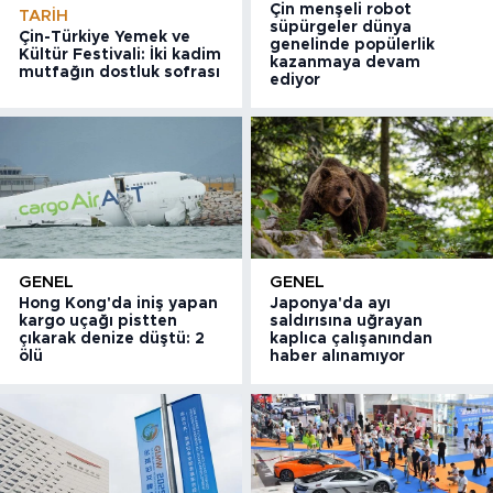
Çin menşeli robot
TARIH
süpürgeler dünya
Çin-Türkiye Yemek ve
genelinde popülerlik
Kültür Festivali: İki kadim
kazanmaya devam
mutfağın dostluk sofrası
ediyor
GENEL
GENEL
Hong Kong'da iniş yapan
Japonya'da ayı
kargo uçağı pistten
saldırısına uğrayan
çıkarak denize düştü: 2
kaplıca çalışanından
ölü
haber alınamıyor