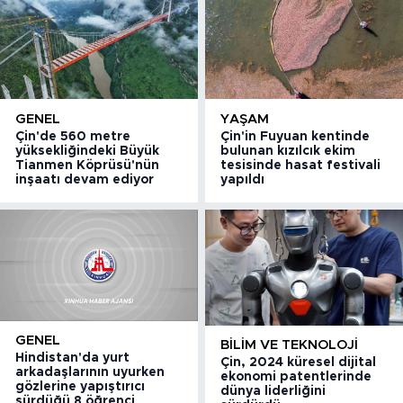
GENEL
YAŞAM
Çin'de 560 metre
Çin'in Fuyuan kentinde
yüksekliğindeki Büyük
bulunan kızılcık ekim
Tianmen Köprüsü'nün
tesisinde hasat festivali
inşaatı devam ediyor
yapıldı
GENEL
BILIM VE TEKNOLOJI
Hindistan'da yurt
Çin, 2024 küresel dijital
arkadaşlarının uyurken
ekonomi patentlerinde
gözlerine yapıştırıcı
dünya liderliğini
sürdüğü 8 öğrenci