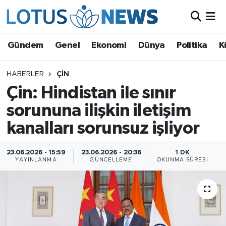
Genel
Gündem
Genel
Ekonomi
Dünya
Politika
K
Ekonomi
HABERLER
ÇIN
Çin: Hindistan ile sınır
Dünya
sorununa ilişkin iletişim
Politika
kanalları sorunsuz işliyor
Kültür - Sanat ve Tarih
23.06.2026 - 15:59
23.06.2026 - 20:36
1 DK
YAYINLANMA
GÜNCELLEME
OKUNMA SÜRESI
Yaşam
Bilim ve Teknoloji
Çin Fuarları