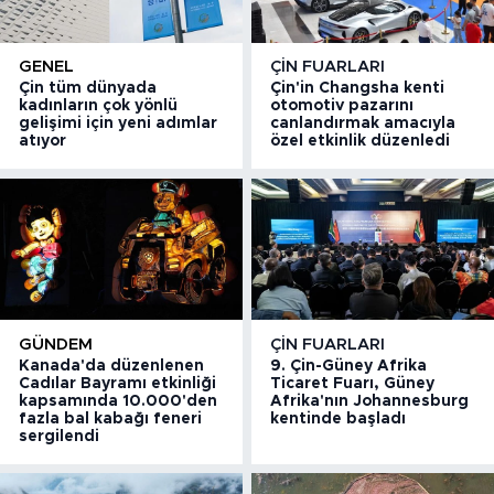
GENEL
ÇIN FUARLARI
Çin tüm dünyada
Çin'in Changsha kenti
kadınların çok yönlü
otomotiv pazarını
gelişimi için yeni adımlar
canlandırmak amacıyla
atıyor
özel etkinlik düzenledi
GÜNDEM
ÇIN FUARLARI
Kanada'da düzenlenen
9. Çin-Güney Afrika
Cadılar Bayramı etkinliği
Ticaret Fuarı, Güney
kapsamında 10.000'den
Afrika'nın Johannesburg
fazla bal kabağı feneri
kentinde başladı
sergilendi