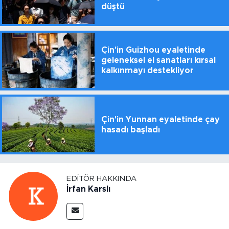
düştü
Çin'in Guizhou eyaletinde
geleneksel el sanatları kırsal
kalkınmayı destekliyor
Çin'in Yunnan eyaletinde çay
hasadı başladı
EDITÖR HAKKINDA
İrfan Karslı