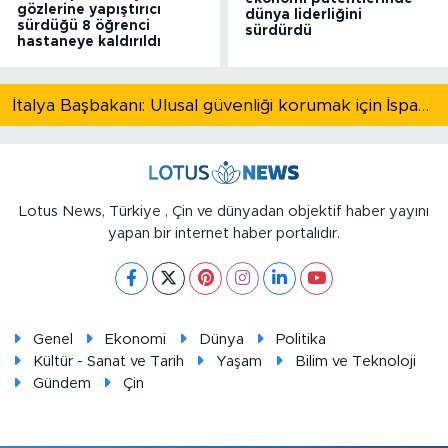
gözlerine yapıştırıcı
dünya liderliğini
sürdüğü 8 öğrenci
sürdürdü
hastaneye kaldırıldı
İtalya Başbakanı: Ulusal güvenliği korumak için İspanya ile Schengen kapsamındaki serbest dolaşımı askıya alıyoruz
Lotus News, Türkiye , Çin ve dünyadan objektif haber yayını
yapan bir internet haber portalıdır.
Genel
Ekonomi
Dünya
Politika
Kültür - Sanat ve Tarih
Yaşam
Bilim ve Teknoloji
Gündem
Çin