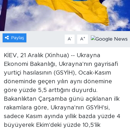
Gündem
Video
Paylaş
-
+
A
A
Sağlık
Foto Haber
KİEV, 21 Aralık (Xinhua) -- Ukrayna
Ekonomi Bakanlığı, Ukrayna'nın gayrisafi
Xinhua
yurtiçi hasılasının (GSYİH), Ocak-Kasım
döneminde geçen yılın aynı dönemine
Xinhua Türkiye
göre yüzde 5,5 arttığını duyurdu.
Bakanlıktan Çarşamba günü açıklanan ilk
Seyahat
rakamlara göre, Ukrayna'nın GSYİH'si,
sadece Kasım ayında yıllık bazda yüzde 4
büyüyerek Ekim'deki yüzde 10,5'lik