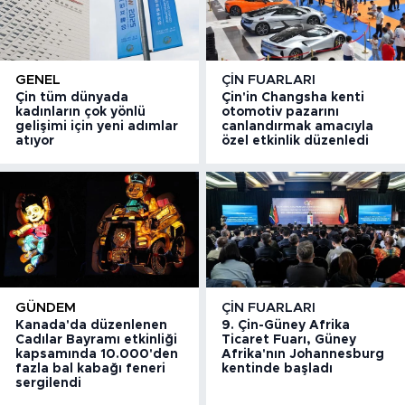
GENEL
ÇIN FUARLARI
Çin tüm dünyada
Çin'in Changsha kenti
kadınların çok yönlü
otomotiv pazarını
gelişimi için yeni adımlar
canlandırmak amacıyla
atıyor
özel etkinlik düzenledi
GÜNDEM
ÇIN FUARLARI
Kanada'da düzenlenen
9. Çin-Güney Afrika
Cadılar Bayramı etkinliği
Ticaret Fuarı, Güney
kapsamında 10.000'den
Afrika'nın Johannesburg
fazla bal kabağı feneri
kentinde başladı
sergilendi