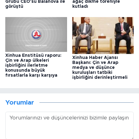
Grubu CEO'su Balanova ile
ağaç dikme töreniyle
görüştü
kutladı
Xinhua Enstitüsü raporu:
Xinhua Haber Ajansı
Çin ve Arap ülkeleri
Başkanı: Çin ve Arap
işbirliğini ilerletme
medya ve düşünce
konusunda büyük
kuruluşları tatbiki
fırsatlarla karşı karşıya
işbirliğini derinleştirmeli
Yorumlar