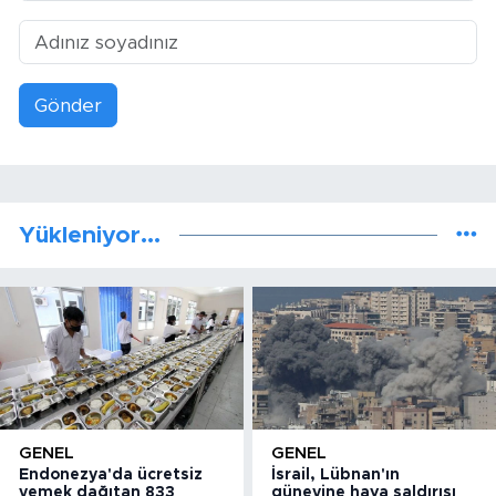
Gönder
Yükleniyor...
GENEL
GENEL
Endonezya'da ücretsiz
İsrail, Lübnan'ın
yemek dağıtan 833
güneyine hava saldırısı