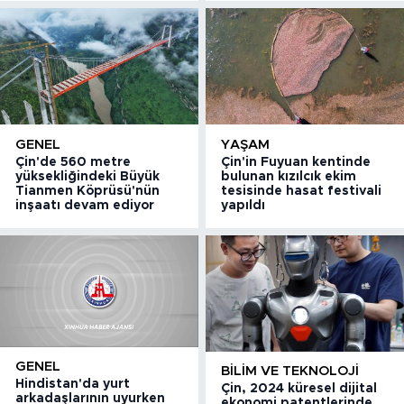
GENEL
YAŞAM
Çin'de 560 metre
Çin'in Fuyuan kentinde
yüksekliğindeki Büyük
bulunan kızılcık ekim
Tianmen Köprüsü'nün
tesisinde hasat festivali
inşaatı devam ediyor
yapıldı
GENEL
BILIM VE TEKNOLOJI
Hindistan'da yurt
Çin, 2024 küresel dijital
arkadaşlarının uyurken
ekonomi patentlerinde