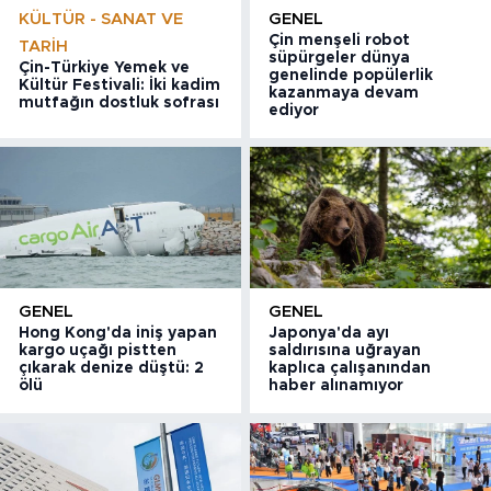
KÜLTÜR - SANAT VE
GENEL
Çin menşeli robot
TARIH
süpürgeler dünya
Çin-Türkiye Yemek ve
genelinde popülerlik
Kültür Festivali: İki kadim
kazanmaya devam
mutfağın dostluk sofrası
ediyor
GENEL
GENEL
Hong Kong'da iniş yapan
Japonya'da ayı
kargo uçağı pistten
saldırısına uğrayan
çıkarak denize düştü: 2
kaplıca çalışanından
ölü
haber alınamıyor