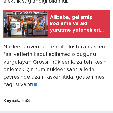
elektrik sağlandığı bildirildi.
Alibaba, gelişmiş
kodlama ve akıl
yürütme yeteneklerine
sahip yeni yapay zeka
modeli Qwen3.8-Max'ı
Nükleer güvenliğe tehdit oluşturan askeri
tanıttı
faaliyetlerin kabul edilemez olduğunu
vurgulayan Grossi, nükleer kaza tehlikesini
önlemek için tüm nükleer santrallerin
çevresinde azami askeri itidal gösterilmesi
çağrısı yaptı.
■
Kaynak:
RSS