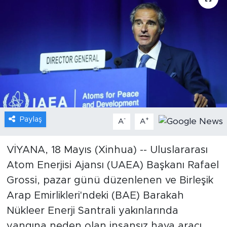
Gündem
Video
Sağlık
Foto Haber
Paylaş
-
+
Xinhua
A
A
Xinhua Türkiye
VİYANA, 18 Mayıs (Xinhua) -- Uluslararası
Atom Enerjisi Ajansı (UAEA) Başkanı Rafael
Seyahat
Grossi, pazar günü düzenlenen ve Birleşik
Arap Emirlikleri'ndeki (BAE) Barakah
Nükleer Enerji Santrali yakınlarında
yangına neden olan insansız hava aracı