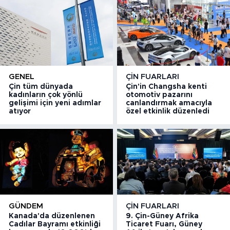
GENEL
ÇIN FUARLARI
Çin tüm dünyada
Çin'in Changsha kenti
kadınların çok yönlü
otomotiv pazarını
gelişimi için yeni adımlar
canlandırmak amacıyla
atıyor
özel etkinlik düzenledi
GÜNDEM
ÇIN FUARLARI
Kanada'da düzenlenen
9. Çin-Güney Afrika
Cadılar Bayramı etkinliği
Ticaret Fuarı, Güney