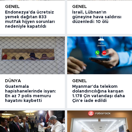
GENEL
GENEL
Endonezya'da ücretsiz
İsrail, Lübnan'ın
yemek dağıtan 833
güneyine hava saldırısı
mutfak hijyen sorunları
düzenledi: 10 ölü
nedeniyle kapatıldı
DÜNYA
GENEL
Guatemala
Myanmar'da telekom
hapishanelerinde isyan:
dolandırıcılığına karışan
En az 7 polis memuru
1.178 Çin vatandaşı daha
hayatını kaybetti
Çin'e iade edildi