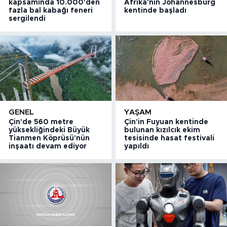
kapsamında 10.000'den
Afrika'nın Johannesburg
fazla bal kabağı feneri
kentinde başladı
sergilendi
GENEL
YAŞAM
Çin'de 560 metre
Çin'in Fuyuan kentinde
yüksekliğindeki Büyük
bulunan kızılcık ekim
Tianmen Köprüsü'nün
tesisinde hasat festivali
inşaatı devam ediyor
yapıldı