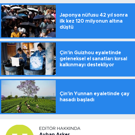
Japonya nüfusu 42 yıl sonra
ilk kez 120 milyonun altına
düştü
Çin'in Guizhou eyaletinde
geleneksel el sanatları kırsal
kalkınmayı destekliyor
Çin'in Yunnan eyaletinde çay
hasadı başladı
EDITÖR HAKKINDA
Ayhan Asker