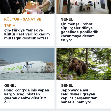
KÜLTÜR - SANAT VE
GENEL
Çin menşeli robot
TARIH
süpürgeler dünya
Çin-Türkiye Yemek ve
genelinde popülerlik
Kültür Festivali: İki kadim
kazanmaya devam
mutfağın dostluk sofrası
ediyor
GENEL
GENEL
Hong Kong'da iniş yapan
Japonya'da ayı
kargo uçağı pistten
saldırısına uğrayan
çıkarak denize düştü: 2
kaplıca çalışanından
ölü
haber alınamıyor