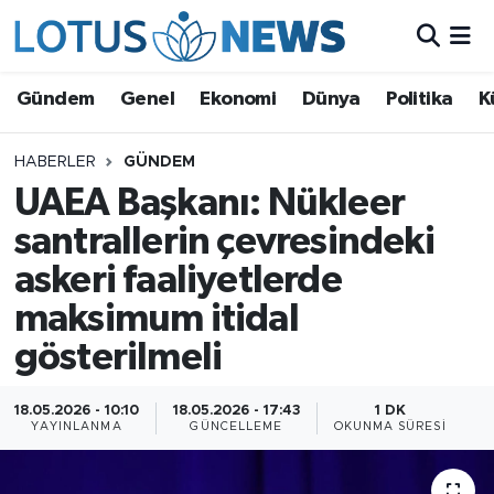
Genel
Gündem
Genel
Ekonomi
Dünya
Politika
K
Ekonomi
HABERLER
GÜNDEM
UAEA Başkanı: Nükleer
Dünya
santrallerin çevresindeki
Politika
askeri faaliyetlerde
Kültür - Sanat ve Tarih
maksimum itidal
gösterilmeli
Yaşam
18.05.2026 - 10:10
18.05.2026 - 17:43
1 DK
Bilim ve Teknoloji
YAYINLANMA
GÜNCELLEME
OKUNMA SÜRESI
Çin Fuarları