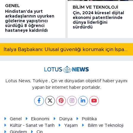
GENEL
BILIM VE TEKNOLOJI
Hindistan'da yurt
Çin, 2024 küresel dijital
arkadaşlarının uyurken
ekonomi patentlerinde
gözlerine yapıştırıcı
dünya liderliğini
sürdüğü 8 öğrenci
sürdürdü
hastaneye kaldırıldı
İtalya Başbakanı: Ulusal güvenliği korumak için İspanya ile Schengen kapsamındaki serbest dolaşımı askıya alıyoruz
Lotus News, Türkiye , Çin ve dünyadan objektif haber yayını
yapan bir internet haber portalıdır.
Genel
Ekonomi
Dünya
Politika
Kültür - Sanat ve Tarih
Yaşam
Bilim ve Teknoloji
Gündem
Çin