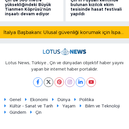
Çin'de 560 metre
Çin'in Fuyuan kentinde
yüksekliğindeki Büyük
bulunan kızılcık ekim
Tianmen Köprüsü'nün
tesisinde hasat festivali
inşaatı devam ediyor
yapıldı
İtalya Başbakanı: Ulusal güvenliği korumak için İspanya ile Schengen kapsamındaki serbest dolaşımı askıya alıyoruz
Lotus News, Türkiye , Çin ve dünyadan objektif haber yayını
yapan bir internet haber portalıdır.
Genel
Ekonomi
Dünya
Politika
Kültür - Sanat ve Tarih
Yaşam
Bilim ve Teknoloji
Gündem
Çin