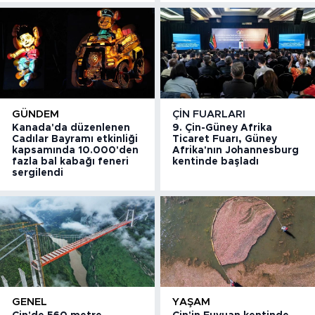
GÜNDEM
ÇIN FUARLARI
Kanada'da düzenlenen
9. Çin-Güney Afrika
Cadılar Bayramı etkinliği
Ticaret Fuarı, Güney
kapsamında 10.000'den
Afrika'nın Johannesburg
fazla bal kabağı feneri
kentinde başladı
sergilendi
GENEL
YAŞAM