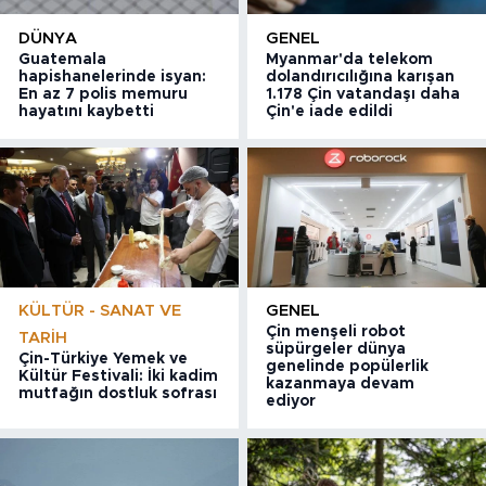
DÜNYA
GENEL
Guatemala
Myanmar'da telekom
hapishanelerinde isyan:
dolandırıcılığına karışan
En az 7 polis memuru
1.178 Çin vatandaşı daha
hayatını kaybetti
Çin'e iade edildi
KÜLTÜR - SANAT VE
GENEL
Çin menşeli robot
TARIH
süpürgeler dünya
Çin-Türkiye Yemek ve
genelinde popülerlik
Kültür Festivali: İki kadim
kazanmaya devam
mutfağın dostluk sofrası
ediyor