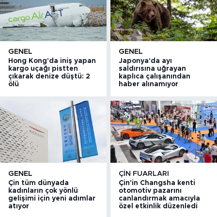
GENEL
GENEL
Hong Kong'da iniş yapan
Japonya'da ayı
kargo uçağı pistten
saldırısına uğrayan
çıkarak denize düştü: 2
kaplıca çalışanından
ölü
haber alınamıyor
GENEL
ÇIN FUARLARI
Çin tüm dünyada
Çin'in Changsha kenti
kadınların çok yönlü
otomotiv pazarını
gelişimi için yeni adımlar
canlandırmak amacıyla
atıyor
özel etkinlik düzenledi