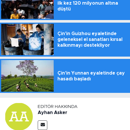
ilk kez 120 milyonun altına
düştü
Çin'in Guizhou eyaletinde
geleneksel el sanatları kırsal
kalkınmayı destekliyor
Çin'in Yunnan eyaletinde çay
hasadı başladı
EDITÖR HAKKINDA
Ayhan Asker