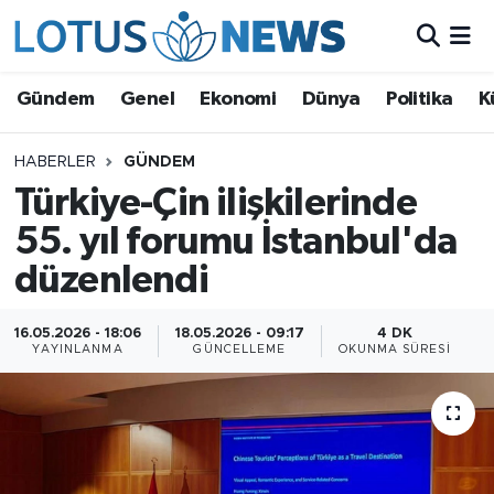
Genel
Gündem
Genel
Ekonomi
Dünya
Politika
K
Ekonomi
HABERLER
GÜNDEM
Türkiye-Çin ilişkilerinde
Dünya
55. yıl forumu İstanbul'da
Politika
düzenlendi
Kültür - Sanat ve Tarih
16.05.2026 - 18:06
18.05.2026 - 09:17
4 DK
YAYINLANMA
GÜNCELLEME
OKUNMA SÜRESI
Yaşam
Bilim ve Teknoloji
Çin Fuarları