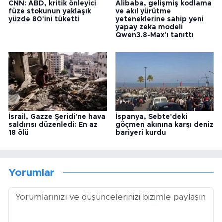
CNN: ABD, kritik önleyici
Alibaba, gelişmiş kodlama
füze stokunun yaklaşık
ve akıl yürütme
yüzde 80'ini tüketti
yeteneklerine sahip yeni
yapay zeka modeli
Qwen3.8-Max'ı tanıttı
İsrail, Gazze Şeridi'ne hava
İspanya, Sebte'deki
saldırısı düzenledi: En az
göçmen akınına karşı deniz
18 ölü
bariyeri kurdu
Yorumlar