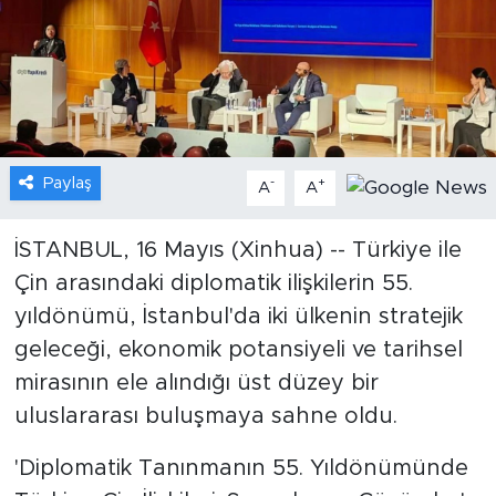
Gündem
Video
Sağlık
Paylaş
-
+
A
A
Foto Haber
İSTANBUL, 16 Mayıs (Xinhua) -- Türkiye ile
Xinhua
Çin arasındaki diplomatik ilişkilerin 55.
yıldönümü, İstanbul'da iki ülkenin stratejik
Xinhua Türkiye
geleceği, ekonomik potansiyeli ve tarihsel
Seyahat
mirasının ele alındığı üst düzey bir
uluslararası buluşmaya sahne oldu.
'Diplomatik Tanınmanın 55. Yıldönümünde