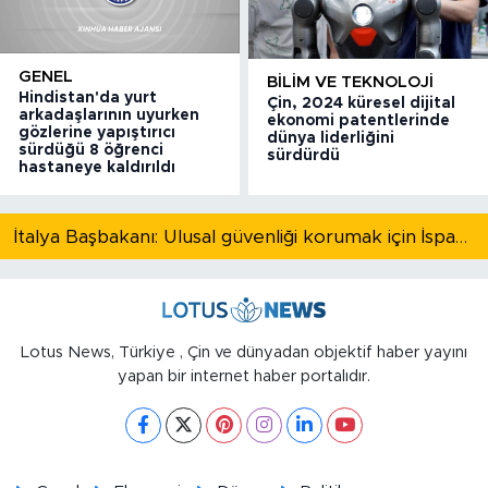
GENEL
BILIM VE TEKNOLOJI
Hindistan'da yurt
Çin, 2024 küresel dijital
arkadaşlarının uyurken
ekonomi patentlerinde
gözlerine yapıştırıcı
dünya liderliğini
sürdüğü 8 öğrenci
sürdürdü
hastaneye kaldırıldı
İtalya Başbakanı: Ulusal güvenliği korumak için İspanya ile Schengen kapsamındaki serbest dolaşımı askıya alıyoruz
Lotus News, Türkiye , Çin ve dünyadan objektif haber yayını
yapan bir internet haber portalıdır.