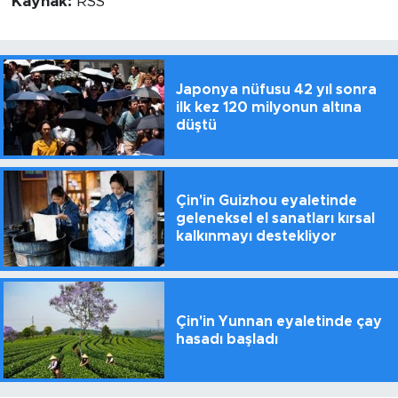
Kaynak:
RSS
Japonya nüfusu 42 yıl sonra
ilk kez 120 milyonun altına
düştü
Çin'in Guizhou eyaletinde
geleneksel el sanatları kırsal
kalkınmayı destekliyor
Çin'in Yunnan eyaletinde çay
hasadı başladı