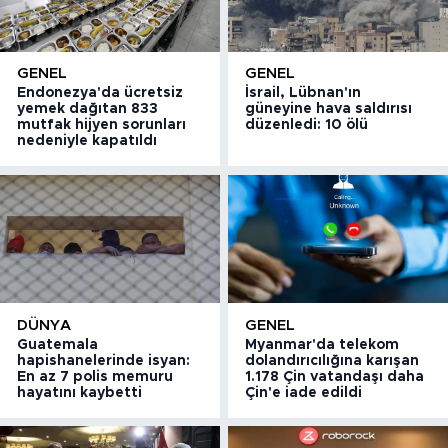
GENEL
GENEL
Endonezya'da ücretsiz
İsrail, Lübnan'ın
yemek dağıtan 833
güneyine hava saldırısı
mutfak hijyen sorunları
düzenledi: 10 ölü
nedeniyle kapatıldı
DÜNYA
GENEL
Guatemala
Myanmar'da telekom
hapishanelerinde isyan:
dolandırıcılığına karışan
En az 7 polis memuru
1.178 Çin vatandaşı daha
hayatını kaybetti
Çin'e iade edildi