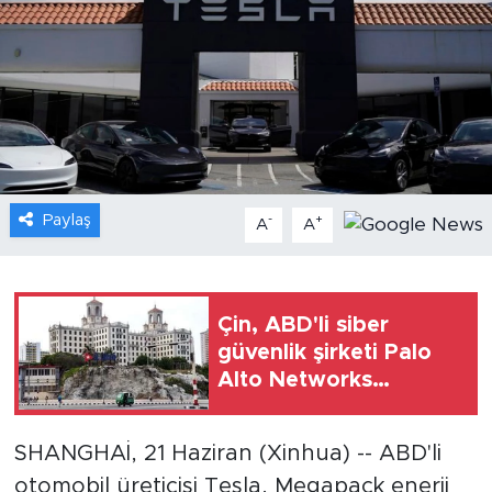
Gündem
Video
Sağlık
Foto Haber
Paylaş
-
+
A
A
Xinhua
Xinhua Türkiye
Çin, ABD'li siber
güvenlik şirketi Palo
Seyahat
Alto Networks
ürünlerini incelemeye
aldı
SHANGHAİ, 21 Haziran (Xinhua) -- ABD'li
otomobil üreticisi Tesla, Megapack enerji