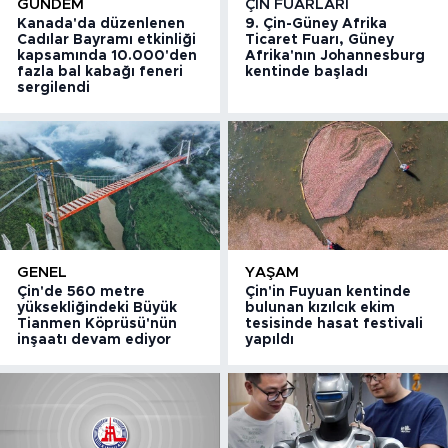
GÜNDEM
ÇIN FUARLARI
Kanada'da düzenlenen
9. Çin-Güney Afrika
Cadılar Bayramı etkinliği
Ticaret Fuarı, Güney
kapsamında 10.000'den
Afrika'nın Johannesburg
fazla bal kabağı feneri
kentinde başladı
sergilendi
GENEL
YAŞAM
Çin'de 560 metre
Çin'in Fuyuan kentinde
yüksekliğindeki Büyük
bulunan kızılcık ekim
Tianmen Köprüsü'nün
tesisinde hasat festivali
inşaatı devam ediyor
yapıldı