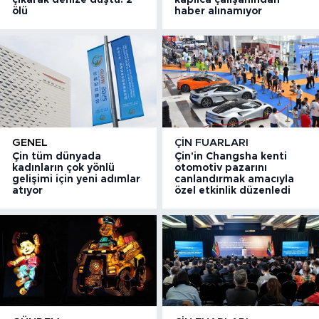
çıkarak denize düştü: 2
kaplıca çalışanından
ölü
haber alınamıyor
GENEL
ÇIN FUARLARI
Çin tüm dünyada
Çin'in Changsha kenti
kadınların çok yönlü
otomotiv pazarını
gelişimi için yeni adımlar
canlandırmak amacıyla
atıyor
özel etkinlik düzenledi