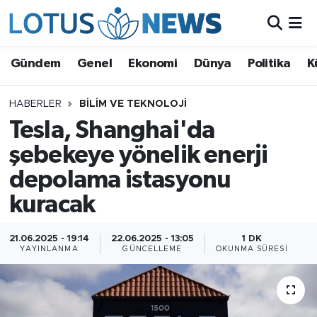
Genel
Gündem
Genel
Ekonomi
Dünya
Politika
K
Ekonomi
HABERLER
BILIM VE TEKNOLOJI
Tesla, Shanghai'da
Dünya
şebekeye yönelik enerji
Politika
depolama istasyonu
Kültür - Sanat ve Tarih
kuracak
Yaşam
21.06.2025 - 19:14
22.06.2025 - 13:05
1 DK
YAYINLANMA
GÜNCELLEME
OKUNMA SÜRESI
Bilim ve Teknoloji
Çin Fuarları