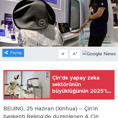
Gündem
Video
Sağlık
Foto Haber
Paylaş
-
+
A
A
Xinhua
Xinhua Türkiye
Çin'de yapay zeka
sektörünün
Seyahat
büyüklüğünün 2025'te
177 milyar doları aştığı
tahmin ediliyor
BEİJİNG, 25 Haziran (Xinhua) -- Çin'in
başkenti Beijing'de düzenlenen 4. Çin