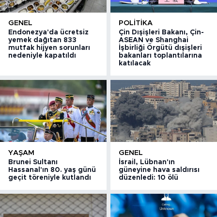
GENEL
POLITIKA
Endonezya'da ücretsiz
Çin Dışişleri Bakanı, Çin-
yemek dağıtan 833
ASEAN ve Shanghai
mutfak hijyen sorunları
İşbirliği Örgütü dışişleri
nedeniyle kapatıldı
bakanları toplantılarına
katılacak
YAŞAM
GENEL
Brunei Sultanı
İsrail, Lübnan'ın
Hassanal'ın 80. yaş günü
güneyine hava saldırısı
geçit töreniyle kutlandı
düzenledi: 10 ölü