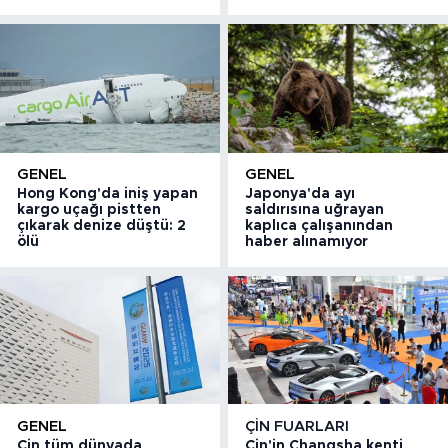
GENEL
GENEL
Hong Kong'da iniş yapan
Japonya'da ayı
kargo uçağı pistten
saldırısına uğrayan
çıkarak denize düştü: 2
kaplıca çalışanından
ölü
haber alınamıyor
GENEL
ÇIN FUARLARI
Çin tüm dünyada
Çin'in Changsha kenti