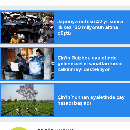
Japonya nüfusu 42 yıl sonra
ilk kez 120 milyonun altına
düştü
Çin'in Guizhou eyaletinde
geleneksel el sanatları kırsal
kalkınmayı destekliyor
Çin'in Yunnan eyaletinde çay
hasadı başladı