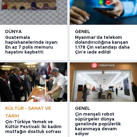
DÜNYA
GENEL
Guatemala
Myanmar'da telekom
hapishanelerinde isyan:
dolandırıcılığına karışan
En az 7 polis memuru
1.178 Çin vatandaşı daha
hayatını kaybetti
Çin'e iade edildi
KÜLTÜR - SANAT VE
GENEL
Çin menşeli robot
TARIH
süpürgeler dünya
Çin-Türkiye Yemek ve
genelinde popülerlik
Kültür Festivali: İki kadim
kazanmaya devam
mutfağın dostluk sofrası
ediyor