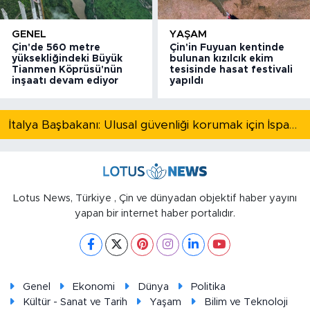
GENEL
YAŞAM
Çin'de 560 metre
Çin'in Fuyuan kentinde
yüksekliğindeki Büyük
bulunan kızılcık ekim
Tianmen Köprüsü'nün
tesisinde hasat festivali
inşaatı devam ediyor
yapıldı
İtalya Başbakanı: Ulusal güvenliği korumak için İspanya ile Schengen kapsamındaki serbest dolaşımı askıya alıyoruz
Lotus News, Türkiye , Çin ve dünyadan objektif haber yayını
yapan bir internet haber portalıdır.
Genel
Ekonomi
Dünya
Politika
Kültür - Sanat ve Tarih
Yaşam
Bilim ve Teknoloji