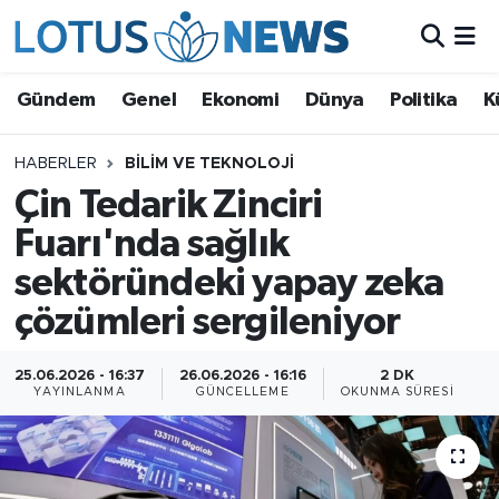
Genel
Gündem
Genel
Ekonomi
Dünya
Politika
K
Ekonomi
HABERLER
BILIM VE TEKNOLOJI
Çin Tedarik Zinciri
Dünya
Fuarı'nda sağlık
Politika
sektöründeki yapay zeka
Kültür - Sanat ve Tarih
çözümleri sergileniyor
Yaşam
25.06.2026 - 16:37
26.06.2026 - 16:16
2 DK
YAYINLANMA
GÜNCELLEME
OKUNMA SÜRESI
Bilim ve Teknoloji
Çin Fuarları