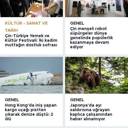
KÜLTÜR - SANAT VE
GENEL
Çin menşeli robot
TARIH
süpürgeler dünya
Çin-Türkiye Yemek ve
genelinde popülerlik
Kültür Festivali: İki kadim
kazanmaya devam
mutfağın dostluk sofrası
ediyor
GENEL
GENEL
Hong Kong'da iniş yapan
Japonya'da ayı
kargo uçağı pistten
saldırısına uğrayan
çıkarak denize düştü: 2
kaplıca çalışanından
ölü
haber alınamıyor