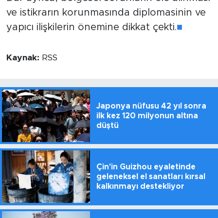
ve istikrarın korunmasında diplomasinin ve
yapıcı ilişkilerin önemine dikkat çekti.
■
Kaynak:
RSS
Japonya nüfusu 42 yıl sonra
ilk kez 120 milyonun altına
düştü
Çin'in Guizhou eyaletinde
geleneksel el sanatları kırsal
kalkınmayı destekliyor