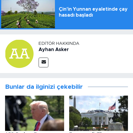
Çin'in Yunnan eyaletinde çay
hasadı başladı
EDITÖR HAKKINDA
Ayhan Asker
Bunlar da ilginizi çekebilir