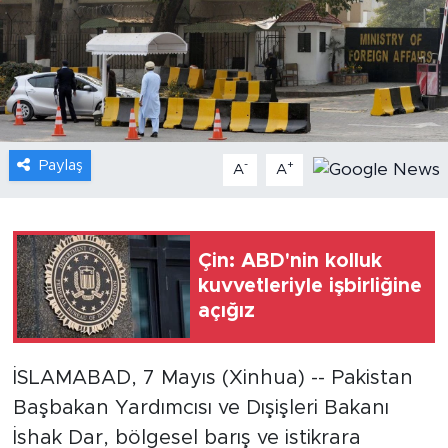
Gündem
Video
Sağlık
Paylaş
-
+
A
A
Foto Haber
Xinhua
Çin: ABD'nin kolluk
kuvvetleriyle işbirliğine
Xinhua Türkiye
açığız
Seyahat
İSLAMABAD, 7 Mayıs (Xinhua) -- Pakistan
Başbakan Yardımcısı ve Dışişleri Bakanı
İshak Dar, bölgesel barış ve istikrara