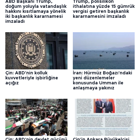
ABD Başkanı Trump,
Trump, polisilikon
doğum yoluyla vatandaşlık
ithalatına yüzde 15 gümrük
hakkını kısıtlamaya yönelik
vergisi getiren başkanlık
iki başkanlık kararnamesi
kararnamesini imzaladı
imzaladı
Çin: ABD'nin kolluk
İran: Hürmüz Boğazı'ndaki
kuvvetleriyle işbirliğine
yeni düzenlemeler
açığız
konusunda Umman ile
anlaşmaya yakınız
Çin: ABD'nin devlet gücünü
Çin'in Ankara Büyükelçisi,