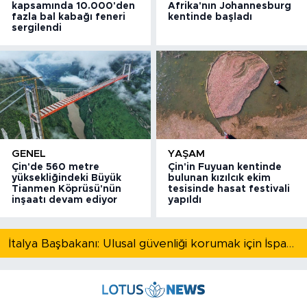
kapsamında 10.000'den
Afrika'nın Johannesburg
fazla bal kabağı feneri
kentinde başladı
sergilendi
GENEL
YAŞAM
Çin'de 560 metre
Çin'in Fuyuan kentinde
yüksekliğindeki Büyük
bulunan kızılcık ekim
Tianmen Köprüsü'nün
tesisinde hasat festivali
inşaatı devam ediyor
yapıldı
İtalya Başbakanı: Ulusal güvenliği korumak için İspanya ile Schengen kapsamındaki serbest dolaşımı askıya alıyoruz