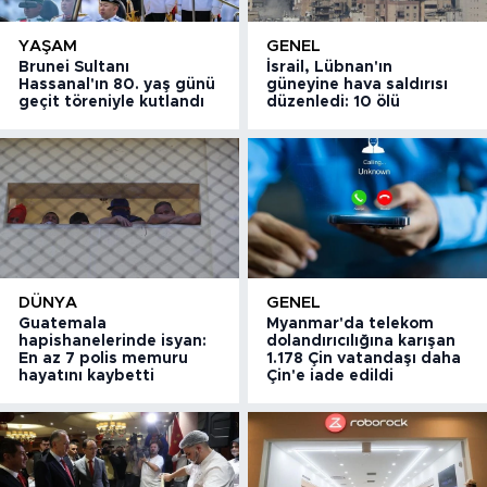
YAŞAM
GENEL
Brunei Sultanı
İsrail, Lübnan'ın
Hassanal'ın 80. yaş günü
güneyine hava saldırısı
geçit töreniyle kutlandı
düzenledi: 10 ölü
DÜNYA
GENEL
Guatemala
Myanmar'da telekom
hapishanelerinde isyan:
dolandırıcılığına karışan
En az 7 polis memuru
1.178 Çin vatandaşı daha
hayatını kaybetti
Çin'e iade edildi