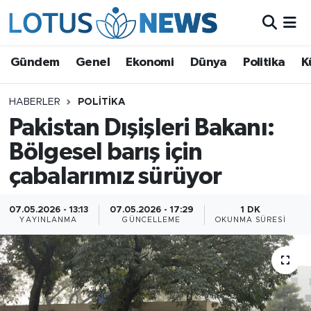
Genel
Gündem
Genel
Ekonomi
Dünya
Politika
K
Ekonomi
HABERLER
POLITIKA
Pakistan Dışişleri Bakanı:
Dünya
Bölgesel barış için
Politika
çabalarımız sürüyor
Kültür - Sanat ve Tarih
07.05.2026 - 13:13
07.05.2026 - 17:29
1 DK
YAYINLANMA
GÜNCELLEME
OKUNMA SÜRESI
Yaşam
Bilim ve Teknoloji
Çin Fuarları