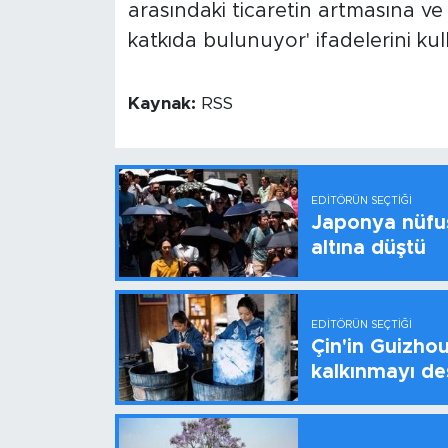
arasındaki ticaretin artmasına ve
katkıda bulunuyor' ifadelerini kul
Kaynak:
RSS
EDITÖRÜN SEÇTIĞI
Japonya nüfus
altına düştü
EDITÖRÜN SEÇTIĞI
Çin'in Guizhou
kalkınmayı de