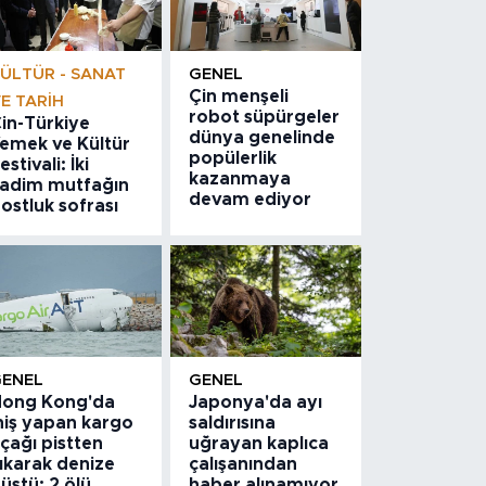
ÜLTÜR - SANAT
GENEL
Çin menşeli
E TARIH
robot süpürgeler
in-Türkiye
dünya genelinde
emek ve Kültür
popülerlik
estivali: İki
kazanmaya
adim mutfağın
devam ediyor
ostluk sofrası
GENEL
GENEL
ong Kong'da
Japonya'da ayı
niş yapan kargo
saldırısına
çağı pistten
uğrayan kaplıca
ıkarak denize
çalışanından
üştü: 2 ölü
haber alınamıyor