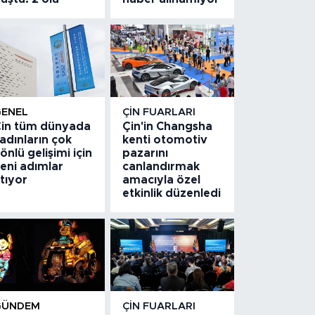
GENEL
ÇIN FUARLARI
in tüm dünyada
Çin'in Changsha
adınların çok
kenti otomotiv
önlü gelişimi için
pazarını
eni adımlar
canlandırmak
tıyor
amacıyla özel
etkinlik düzenledi
GÜNDEM
ÇIN FUARLARI