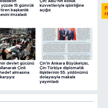
lisilikon
Çin: ABD'nin kolluk
a yüzde 15 gümrük
kuvvetleriyle işbirliğine
F
etiren başkanlık
açığız
H
esini imzaladı
nin devlet gücünü
Çin'in Ankara Büyükelçisi,
llanarak Çinli
Çin-Türkiye diplomatik
i hedef almasına
ilişkilerinin 55. yıldönümü
 karşıyız
dolayısıyla makale
yayımladı