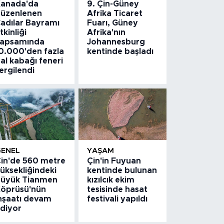
anada'da
9. Çin-Güney
üzenlenen
Afrika Ticaret
adılar Bayramı
Fuarı, Güney
tkinliği
Afrika'nın
apsamında
Johannesburg
0.000'den fazla
kentinde başladı
al kabağı feneri
ergilendi
GENEL
YAŞAM
in'de 560 metre
Çin'in Fuyuan
üksekliğindeki
kentinde bulunan
üyük Tianmen
kızılcık ekim
öprüsü'nün
tesisinde hasat
nşaatı devam
festivali yapıldı
diyor