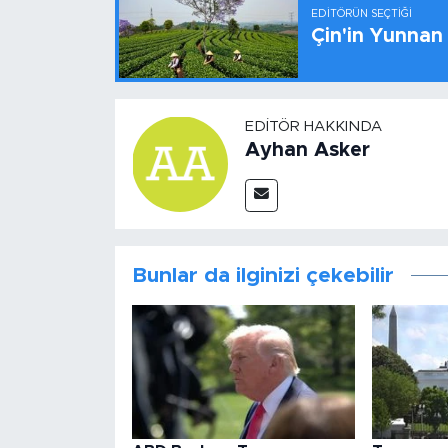
EDITÖRÜN SEÇTIĞI
Çin'in Yunnan
EDITÖR HAKKINDA
Ayhan Asker
Bunlar da ilginizi çekebilir