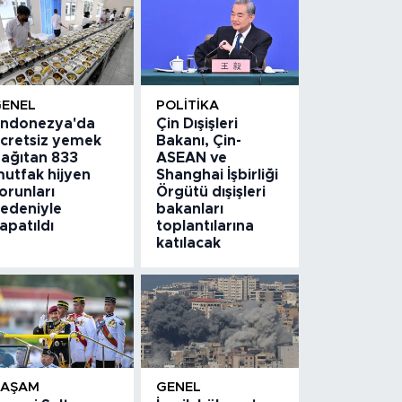
GENEL
POLITIKA
ndonezya'da
Çin Dışişleri
cretsiz yemek
Bakanı, Çin-
ağıtan 833
ASEAN ve
utfak hijyen
Shanghai İşbirliği
orunları
Örgütü dışişleri
edeniyle
bakanları
apatıldı
toplantılarına
katılacak
YAŞAM
GENEL