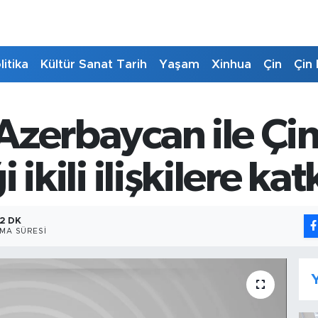
litika
Kültür Sanat Tarih
Yaşam
Xinhua
Çin
Çin 
 Azerbaycan ile Çin
i ikili ilişkilere ka
2 DK
MA SÜRESI
Y