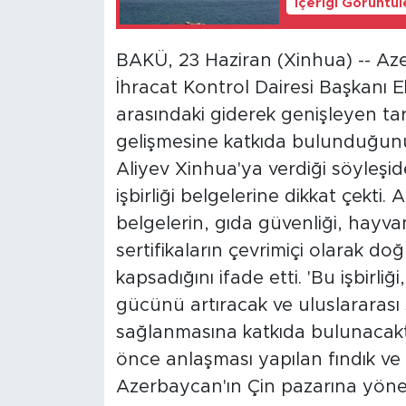
İçeriği Görüntü
BAKÜ, 23 Haziran (Xinhua) -- Aze
İhracat Kontrol Dairesi Başkanı E
arasındaki giderek genişleyen tarımsa
gelişmesine katkıda bulunduğunu v
Aliyev Xinhua'ya verdiği söyleşid
işbirliği belgelerine dikkat çekti.
belgelerin, gıda güvenliği, hayvan
sertifikaların çevrimiçi olarak doğ
kapsadığını ifade etti. 'Bu işbirl
gücünü artıracak ve uluslararas
sağlanmasına katkıda bulunacakt
önce anlaşması yapılan fındık v
Azerbaycan'ın Çin pazarına yönelik