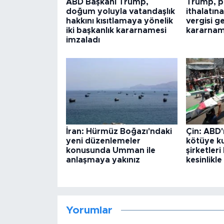
ABD Başkanı Trump,
Trump, po
doğum yoluyla vatandaşlık
ithalatın
hakkını kısıtlamaya yönelik
vergisi g
iki başkanlık kararnamesi
kararnam
imzaladı
İran: Hürmüz Boğazı'ndaki
Çin: ABD'
yeni düzenlemeler
kötüye ku
konusunda Umman ile
şirketler
anlaşmaya yakınız
kesinlikle
Yorumlar