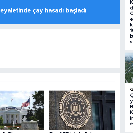
K
d
 eyaletinde çay hasadı başladı
C
e
k
1
b
s
Ç
y
B
K
i
e