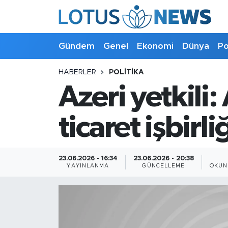
Genel
Gündem
Genel
Ekonomi
Dünya
Po
Ekonomi
HABERLER
POLITIKA
Azeri yetkili:
Dünya
Politika
ticaret işbirliğ
Kültür - Sanat ve Tarih
23.06.2026 - 16:34
23.06.2026 - 20:38
YAYINLANMA
GÜNCELLEME
OKUN
Yaşam
Bilim ve Teknoloji
Çin Fuarları