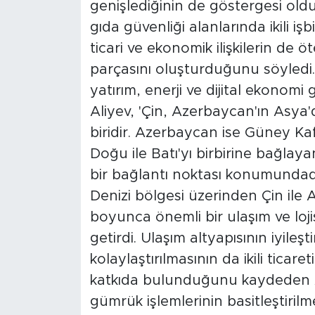
genişlediğinin de göstergesi olduğ
gıda güvenliği alanlarında ikili işb
ticari ve ekonomik ilişkilerin de 
parçasını oluşturduğunu söyledi
yatırım, enerji ve dijital ekonomi
Aliyev, 'Çin, Azerbaycan'ın Asya
biridir. Azerbaycan ise Güney Kafk
Doğu ile Batı'yı birbirine bağlay
bir bağlantı noktası konumundadı
Denizi bölgesi üzerinden Çin ile 
boyunca önemli bir ulaşım ve lojis
getirdi. Ulaşım altyapısının iyileş
kolaylaştırılmasının da ikili tica
katkıda bulunduğunu kaydeden Aliy
gümrük işlemlerinin basitleştirilme