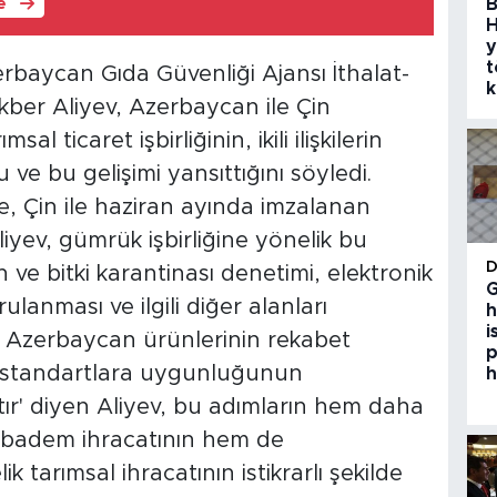
B
le
H
y
t
rbaycan Gıda Güvenliği Ajansı İthalat-
k
kber Aliyev, Azerbaycan ile Çin
l ticaret işbirliğinin, ikili ilişkilerin
e bu gelişimi yansıttığını söyledi.
e, Çin ile haziran ayında imzalanan
 Aliyev, gümrük işbirliğine yönelik bu
 ve bitki karantinası denetimi, elektronik
G
rulanması ve ilgili diğer alanları
h
i
iği, Azerbaycan ürünlerinin rekabet
p
ı standartlara uygunluğunun
h
ır' diyen Aliyev, bu adımların hem daha
e badem ihracatının hem de
 tarımsal ihracatının istikrarlı şekilde