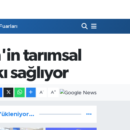
Fuarları
'in tarımsal
tkı sağlıyor
-
+
A
A
ükleniyor...