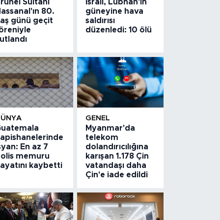
runei Sultanı
İsrail, Lübnan'ın
assanal'ın 80.
güneyine hava
aş günü geçit
saldırısı
öreniyle
düzenledi: 10 ölü
utlandı
DÜNYA
GENEL
uatemala
Myanmar'da
apishanelerinde
telekom
syan: En az 7
dolandırıcılığına
olis memuru
karışan 1.178 Çin
ayatını kaybetti
vatandaşı daha
Çin'e iade edildi