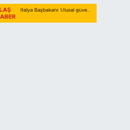
LAŞ
İtalya Başbakanı: Ulusal güvenliği korumak için İspanya ile Schengen kapsamındaki serbest dolaşımı askıya alıyoruz
ABER