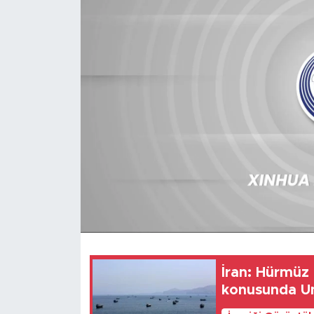
Gündem
Video
Sağlık
Foto Haber
Xinhua
Xinhua Türkiye
Seyahat
İran: Hürmüz
konusunda Um