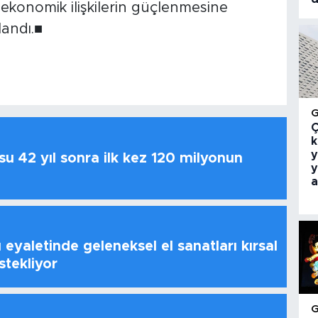
 ekonomik ilişkilerin güçlenmesine
landı.■
Ç
k
y
u 42 yıl sonra ilk kez 120 milyonun
y
a
 eyaletinde geleneksel el sanatları kırsal
stekliyor