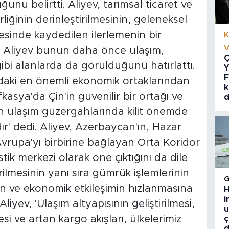
unu belirtti. Aliyev, tarımsal ticaret ve
irliğinin derinleştirilmesinin, geleneksel
ötesinde kaydedilen ilerlemenin bir
K
V
. Aliyev bunun daha önce ulaşım,
Ç
 gibi alanlarda da görüldüğünü hatırlattı.
Y
F
'daki en önemli ekonomik ortaklarından
k
asya'da Çin'in güvenilir bir ortağı ve
d
an ulaşım güzergahlarında kilit önemde
r' dedi. Aliyev, Azerbaycan'ın, Hazar
Avrupa'yı birbirine bağlayan Orta Koridor
tik merkezi olarak öne çıktığını da dile
tirilmesinin yanı sıra gümrük işlemlerinin
retin ve ekonomik etkileşimin hızlanmasına
H
i
ev, 'Ulaşım altyapısının geliştirilmesi,
u
si ve artan kargo akışları, ülkelerimiz
ç
d