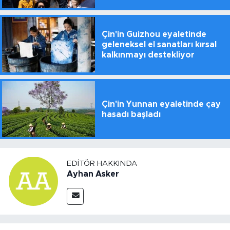
Çin'in Guizhou eyaletinde
geleneksel el sanatları kırsal
kalkınmayı destekliyor
Çin'in Yunnan eyaletinde çay
hasadı başladı
EDITÖR HAKKINDA
Ayhan Asker