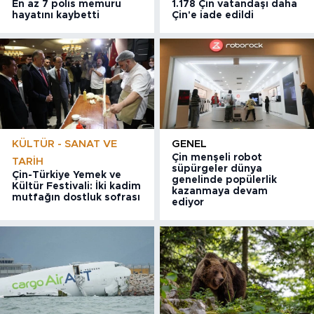
En az 7 polis memuru
1.178 Çin vatandaşı daha
hayatını kaybetti
Çin'e iade edildi
KÜLTÜR - SANAT VE
GENEL
Çin menşeli robot
TARIH
süpürgeler dünya
Çin-Türkiye Yemek ve
genelinde popülerlik
Kültür Festivali: İki kadim
kazanmaya devam
mutfağın dostluk sofrası
ediyor