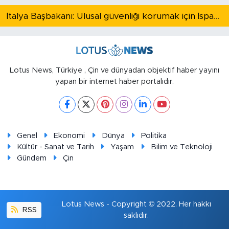
İtalya Başbakanı: Ulusal güvenliği korumak için İspanya ile Schengen kapsamındaki serbest dolaşımı askıya alıyoruz
Lotus News, Türkiye , Çin ve dünyadan objektif haber yayını
yapan bir internet haber portalıdır.
Genel
Ekonomi
Dünya
Politika
Kültür - Sanat ve Tarih
Yaşam
Bilim ve Teknoloji
Gündem
Çin
Lotus News - Copyright © 2022. Her hakkı
RSS
saklıdır.