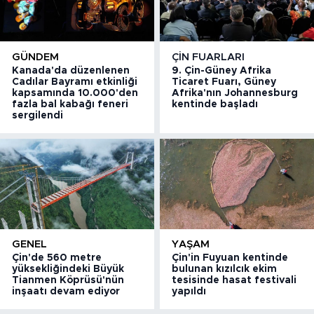
GÜNDEM
ÇIN FUARLARI
Kanada'da düzenlenen
9. Çin-Güney Afrika
Cadılar Bayramı etkinliği
Ticaret Fuarı, Güney
kapsamında 10.000'den
Afrika'nın Johannesburg
fazla bal kabağı feneri
kentinde başladı
sergilendi
GENEL
YAŞAM
Çin'de 560 metre
Çin'in Fuyuan kentinde
yüksekliğindeki Büyük
bulunan kızılcık ekim
Tianmen Köprüsü'nün
tesisinde hasat festivali
inşaatı devam ediyor
yapıldı