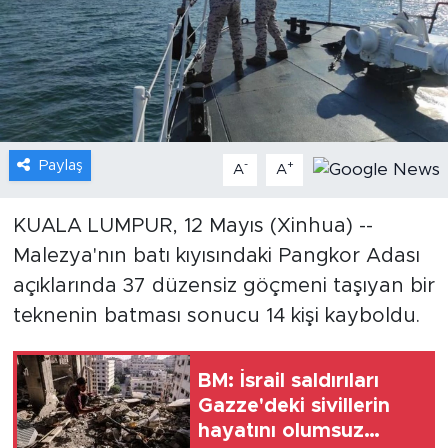
Gündem
Video
Sağlık
Paylaş
-
+
A
A
Foto Haber
KUALA LUMPUR, 12 Mayıs (Xinhua) --
Xinhua
Malezya'nın batı kıyısındaki Pangkor Adası
açıklarında 37 düzensiz göçmeni taşıyan bir
Xinhua Türkiye
teknenin batması sonucu 14 kişi kayboldu.
Seyahat
BM: İsrail saldırıları
Gazze'deki sivillerin
hayatını olumsuz