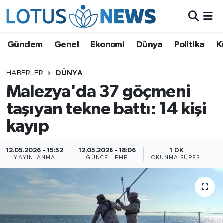
Genel
Gündem
Genel
Ekonomi
Dünya
Politika
K
Ekonomi
HABERLER
DÜNYA
Malezya'da 37 göçmeni
Dünya
taşıyan tekne battı: 14 kişi
Politika
kayıp
Kültür - Sanat ve Tarih
12.05.2026 - 15:52
12.05.2026 - 18:06
1 DK
YAYINLANMA
GÜNCELLEME
OKUNMA SÜRESI
Yaşam
Bilim ve Teknoloji
Çin Fuarları