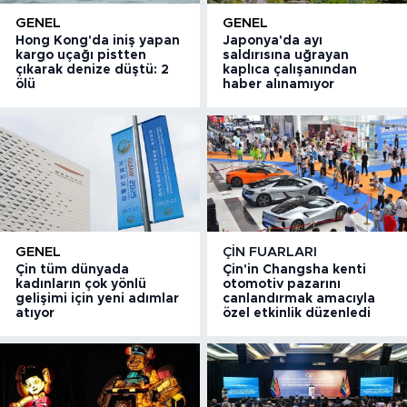
GENEL
GENEL
Hong Kong'da iniş yapan
Japonya'da ayı
kargo uçağı pistten
saldırısına uğrayan
çıkarak denize düştü: 2
kaplıca çalışanından
ölü
haber alınamıyor
GENEL
ÇIN FUARLARI
Çin tüm dünyada
Çin'in Changsha kenti
kadınların çok yönlü
otomotiv pazarını
gelişimi için yeni adımlar
canlandırmak amacıyla
atıyor
özel etkinlik düzenledi