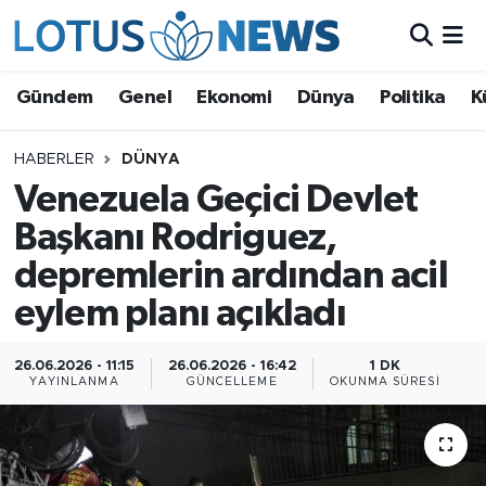
Genel
Gündem
Genel
Ekonomi
Dünya
Politika
K
Ekonomi
HABERLER
DÜNYA
Venezuela Geçici Devlet
Dünya
Başkanı Rodriguez,
Politika
depremlerin ardından acil
Kültür - Sanat ve Tarih
eylem planı açıkladı
Yaşam
26.06.2026 - 11:15
26.06.2026 - 16:42
1 DK
YAYINLANMA
GÜNCELLEME
OKUNMA SÜRESI
Bilim ve Teknoloji
Çin Fuarları