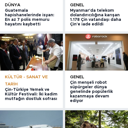
DÜNYA
GENEL
Guatemala
Myanmar'da telekom
hapishanelerinde isyan:
dolandırıcılığına karışan
En az 7 polis memuru
1.178 Çin vatandaşı daha
hayatını kaybetti
Çin'e iade edildi
KÜLTÜR - SANAT VE
GENEL
Çin menşeli robot
TARIH
süpürgeler dünya
Çin-Türkiye Yemek ve
genelinde popülerlik
Kültür Festivali: İki kadim
kazanmaya devam
mutfağın dostluk sofrası
ediyor