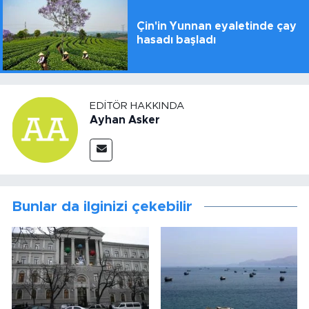
Çin'in Yunnan eyaletinde çay
hasadı başladı
EDITÖR HAKKINDA
Ayhan Asker
Bunlar da ilginizi çekebilir