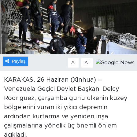
Gündem
Video
Sağlık
Foto Haber
Paylaş
-
+
A
A
Xinhua
KARAKAS, 26 Haziran (Xinhua) --
Venezuela Geçici Devlet Başkanı Delcy
Xinhua Türkiye
Rodriguez, çarşamba günü ülkenin kuzey
Seyahat
bölgelerini vuran iki yıkıcı depremin
ardından kurtarma ve yeniden inşa
çalışmalarına yönelik üç önemli önlem
açıkladı.