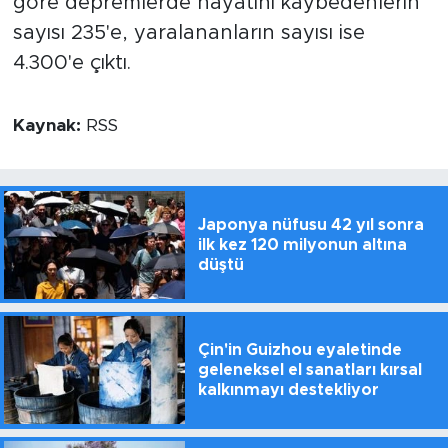
göre depremlerde hayatını kaybedenlerin
sayısı 235'e, yaralananların sayısı ise
4.300'e çıktı.
Kaynak:
RSS
Japonya nüfusu 42 yıl sonra
ilk kez 120 milyonun altına
düştü
Çin'in Guizhou eyaletinde
geleneksel el sanatları kırsal
kalkınmayı destekliyor