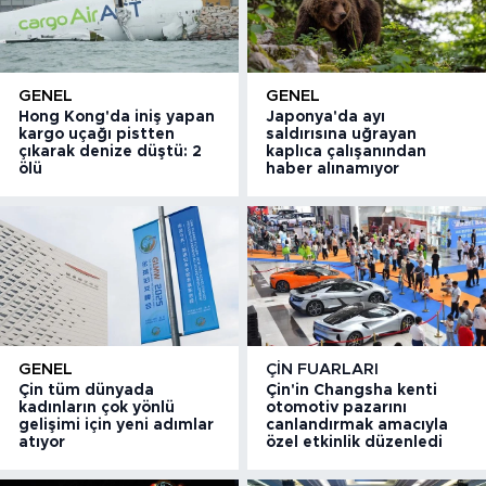
GENEL
GENEL
Hong Kong'da iniş yapan
Japonya'da ayı
kargo uçağı pistten
saldırısına uğrayan
çıkarak denize düştü: 2
kaplıca çalışanından
ölü
haber alınamıyor
GENEL
ÇIN FUARLARI
Çin tüm dünyada
Çin'in Changsha kenti
kadınların çok yönlü
otomotiv pazarını
gelişimi için yeni adımlar
canlandırmak amacıyla
atıyor
özel etkinlik düzenledi