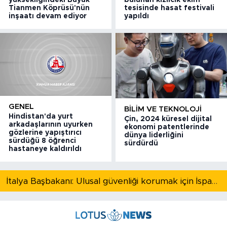
Tianmen Köprüsü'nün
tesisinde hasat festivali
inşaatı devam ediyor
yapıldı
GENEL
BILIM VE TEKNOLOJI
Hindistan'da yurt
Çin, 2024 küresel dijital
arkadaşlarının uyurken
ekonomi patentlerinde
gözlerine yapıştırıcı
dünya liderliğini
sürdüğü 8 öğrenci
sürdürdü
hastaneye kaldırıldı
İtalya Başbakanı: Ulusal güvenliği korumak için İspanya ile Schengen kapsamındaki serbest dolaşımı askıya alıyoruz