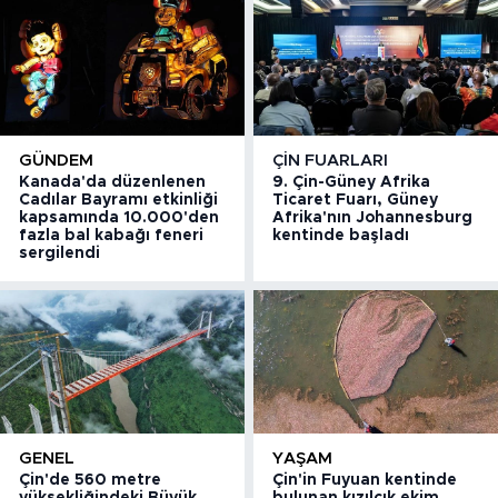
GÜNDEM
ÇIN FUARLARI
Kanada'da düzenlenen
9. Çin-Güney Afrika
Cadılar Bayramı etkinliği
Ticaret Fuarı, Güney
kapsamında 10.000'den
Afrika'nın Johannesburg
fazla bal kabağı feneri
kentinde başladı
sergilendi
GENEL
YAŞAM
Çin'de 560 metre
Çin'in Fuyuan kentinde
yüksekliğindeki Büyük
bulunan kızılcık ekim