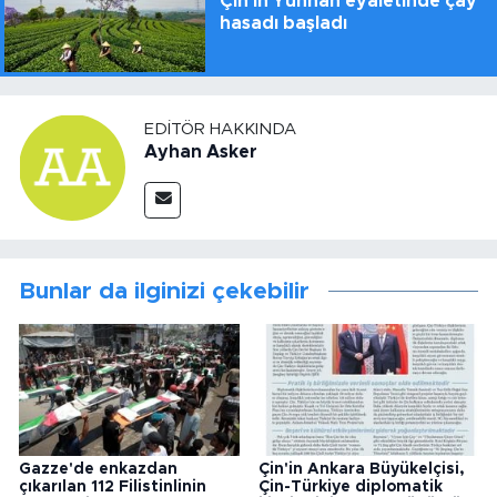
Çin'in Yunnan eyaletinde çay
hasadı başladı
EDITÖR HAKKINDA
Ayhan Asker
Bunlar da ilginizi çekebilir
Gazze'de enkazdan
Çin'in Ankara Büyükelçisi,
çıkarılan 112 Filistinlinin
Çin-Türkiye diplomatik