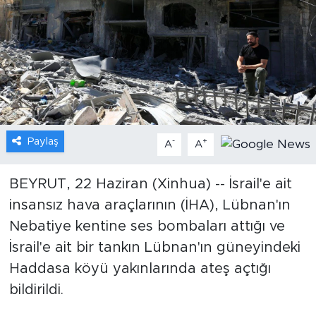
Gündem
Video
Sağlık
Foto Haber
Paylaş
-
+
A
A
Xinhua
BEYRUT, 22 Haziran (Xinhua) -- İsrail'e ait
insansız hava araçlarının (İHA), Lübnan'ın
Xinhua Türkiye
Nebatiye kentine ses bombaları attığı ve
Seyahat
İsrail'e ait bir tankın Lübnan'ın güneyindeki
Haddasa köyü yakınlarında ateş açtığı
bildirildi.