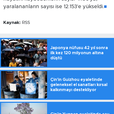
yaralananların sayısı ise 12.153'e yükseldi.
■
Kaynak:
RSS
Japonya nüfusu 42 yıl sonra
ilk kez 120 milyonun altına
düştü
Çin'in Guizhou eyaletinde
geleneksel el sanatları kırsal
kalkınmayı destekliyor