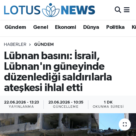
Genel
Gündem
Genel
Ekonomi
Dünya
Politika
K
Ekonomi
HABERLER
GÜNDEM
Lübnan basını: İsrail,
Dünya
Lübnan'ın güneyinde
Politika
düzenlediği saldırılarla
Kültür - Sanat ve Tarih
ateşkesi ihlal etti
Yaşam
22.06.2026 - 13:23
23.06.2026 - 10:35
1 DK
YAYINLANMA
GÜNCELLEME
OKUNMA SÜRESI
Bilim ve Teknoloji
Çin Fuarları