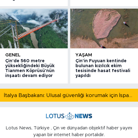
GENEL
YAŞAM
Çin'de 560 metre
Çin'in Fuyuan kentinde
yüksekliğindeki Büyük
bulunan kızılcık ekim
Tianmen Köprüsü'nün
tesisinde hasat festivali
inşaatı devam ediyor
yapıldı
İtalya Başbakanı: Ulusal güvenliği korumak için İspanya ile Schengen kapsamındaki serbest dolaşımı askıya alıyoruz
Lotus News, Türkiye , Çin ve dünyadan objektif haber yayını
yapan bir internet haber portalıdır.