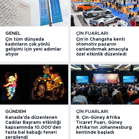
GENEL
ÇIN FUARLARI
Çin tüm dünyada
Çin'in Changsha kenti
kadınların çok yönlü
otomotiv pazarını
gelişimi için yeni adımlar
canlandırmak amacıyla
atıyor
özel etkinlik düzenledi
GÜNDEM
ÇIN FUARLARI
Kanada'da düzenlenen
9. Çin-Güney Afrika
Cadılar Bayramı etkinliği
Ticaret Fuarı, Güney
kapsamında 10.000'den
Afrika'nın Johannesburg
fazla bal kabağı feneri
kentinde başladı
sergilendi