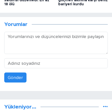
saldırısı düzenledi: En az
göçmen akınına karşı deniz
18 ölü
bariyeri kurdu
Yorumlar
Gönder
Yükleniyor...