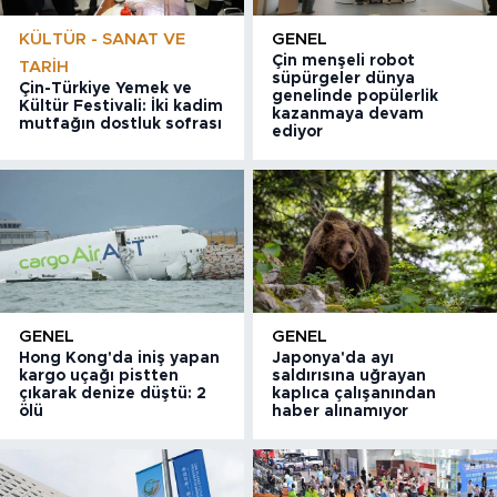
KÜLTÜR - SANAT VE
GENEL
Çin menşeli robot
TARIH
süpürgeler dünya
Çin-Türkiye Yemek ve
genelinde popülerlik
Kültür Festivali: İki kadim
kazanmaya devam
mutfağın dostluk sofrası
ediyor
GENEL
GENEL
Hong Kong'da iniş yapan
Japonya'da ayı
kargo uçağı pistten
saldırısına uğrayan
çıkarak denize düştü: 2
kaplıca çalışanından
ölü
haber alınamıyor