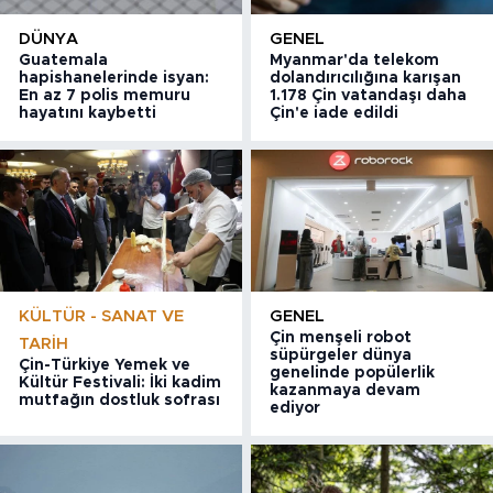
DÜNYA
GENEL
Guatemala
Myanmar'da telekom
hapishanelerinde isyan:
dolandırıcılığına karışan
En az 7 polis memuru
1.178 Çin vatandaşı daha
hayatını kaybetti
Çin'e iade edildi
KÜLTÜR - SANAT VE
GENEL
Çin menşeli robot
TARIH
süpürgeler dünya
Çin-Türkiye Yemek ve
genelinde popülerlik
Kültür Festivali: İki kadim
kazanmaya devam
mutfağın dostluk sofrası
ediyor