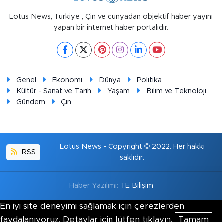
Lotus News, Türkiye , Çin ve dünyadan objektif haber yayını
yapan bir internet haber portalıdır.
Genel
Ekonomi
Dünya
Politika
Kültür - Sanat ve Tarih
Yaşam
Bilim ve Teknoloji
Gündem
Çin
Lotus News - Copyright © 2022. Her hakkı
RSS
saklıdır.
Haber Yazılımı:
TE Bilişim
En iyi site deneyimi sağlamak için çerezlerden
faydalanıyoruz. Detaylar için lütfen tıklayın.
Tamam