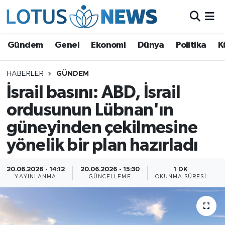
Genel
Gündem
Genel
Ekonomi
Dünya
Politika
K
Ekonomi
HABERLER
GÜNDEM
İsrail basını: ABD, İsrail
Dünya
ordusunun Lübnan'ın
Politika
güneyinden çekilmesine
Kültür - Sanat ve Tarih
yönelik bir plan hazırladı
Yaşam
20.06.2026 - 14:12
20.06.2026 - 15:30
1 DK
YAYINLANMA
GÜNCELLEME
OKUNMA SÜRESI
Bilim ve Teknoloji
Çin Fuarları