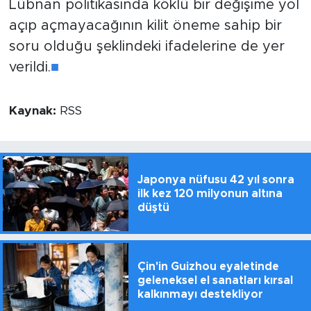
Lübnan politikasında köklü bir değişime yol
açıp açmayacağının kilit öneme sahip bir
soru olduğu şeklindeki ifadelerine de yer
verildi.
■
Kaynak:
RSS
Japonya nüfusu 42 yıl sonra
ilk kez 120 milyonun altına
düştü
Çin'in Guizhou eyaletinde
geleneksel el sanatları kırsal
kalkınmayı destekliyor