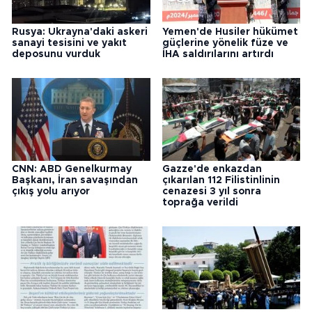
Rusya: Ukrayna'daki askeri
Yemen'de Husiler hükümet
sanayi tesisini ve yakıt
güçlerine yönelik füze ve
deposunu vurduk
İHA saldırılarını artırdı
CNN: ABD Genelkurmay
Gazze'de enkazdan
Başkanı, İran savaşından
çıkarılan 112 Filistinlinin
çıkış yolu arıyor
cenazesi 3 yıl sonra
toprağa verildi