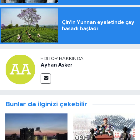
Çin'in Yunnan eyaletinde çay
hasadı başladı
EDITÖR HAKKINDA
Ayhan Asker
Bunlar da ilginizi çekebilir