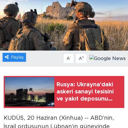
Gündem
Video
Sağlık
Foto Haber
Paylaş
-
+
A
A
Xinhua
Xinhua Türkiye
Rusya: Ukrayna'daki
askeri sanayi tesisini
Seyahat
ve yakıt deposunu
vurduk
KUDÜS, 20 Haziran (Xinhua) -- ABD'nin,
İsrail ordusunun Lübnan'ın güneyinde