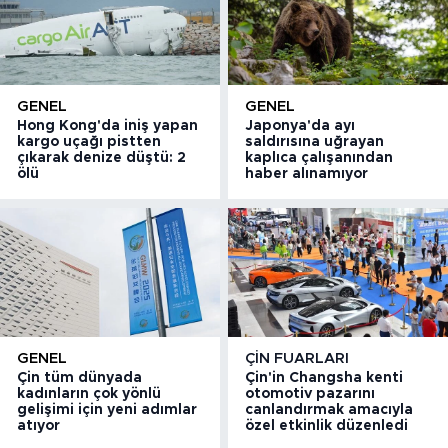
GENEL
GENEL
Hong Kong'da iniş yapan
Japonya'da ayı
kargo uçağı pistten
saldırısına uğrayan
çıkarak denize düştü: 2
kaplıca çalışanından
ölü
haber alınamıyor
GENEL
ÇIN FUARLARI
Çin tüm dünyada
Çin'in Changsha kenti
kadınların çok yönlü
otomotiv pazarını
gelişimi için yeni adımlar
canlandırmak amacıyla
atıyor
özel etkinlik düzenledi