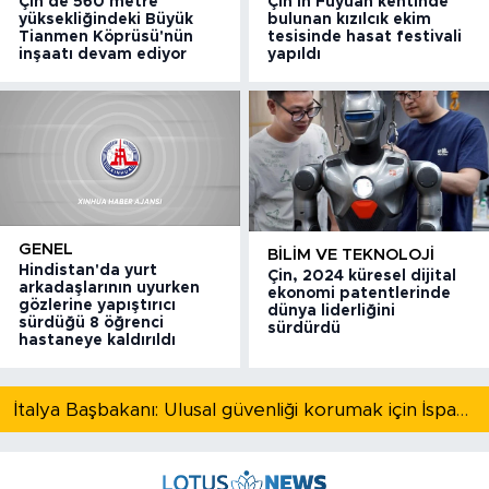
Çin'de 560 metre
Çin'in Fuyuan kentinde
yüksekliğindeki Büyük
bulunan kızılcık ekim
Tianmen Köprüsü'nün
tesisinde hasat festivali
inşaatı devam ediyor
yapıldı
GENEL
BILIM VE TEKNOLOJI
Hindistan'da yurt
Çin, 2024 küresel dijital
arkadaşlarının uyurken
ekonomi patentlerinde
gözlerine yapıştırıcı
dünya liderliğini
sürdüğü 8 öğrenci
sürdürdü
hastaneye kaldırıldı
İtalya Başbakanı: Ulusal güvenliği korumak için İspanya ile Schengen kapsamındaki serbest dolaşımı askıya alıyoruz