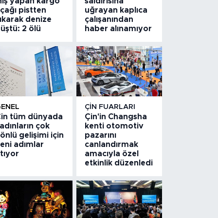
niş yapan kargo
saldırısına
çağı pistten
uğrayan kaplıca
ıkarak denize
çalışanından
üştü: 2 ölü
haber alınamıyor
GENEL
ÇIN FUARLARI
in tüm dünyada
Çin'in Changsha
adınların çok
kenti otomotiv
önlü gelişimi için
pazarını
eni adımlar
canlandırmak
tıyor
amacıyla özel
etkinlik düzenledi