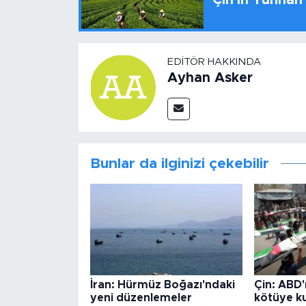
Çin'in Yunnan
EDITÖR HAKKINDA
Ayhan Asker
Bunlar da ilginizi çekebilir
İran: Hürmüz Boğazı'ndaki
Çin: ABD'
yeni düzenlemeler
kötüye ku