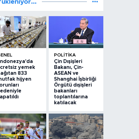
ükleniyor...
GENEL
POLITIKA
ndonezya'da
Çin Dışişleri
cretsiz yemek
Bakanı, Çin-
ağıtan 833
ASEAN ve
utfak hijyen
Shanghai İşbirliği
orunları
Örgütü dışişleri
edeniyle
bakanları
apatıldı
toplantılarına
katılacak