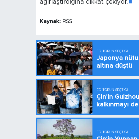
ağırlaştırdığına dikkat çekiyor.
■
Kaynak:
RSS
EDITÖRÜN SEÇTIĞI
Japonya nüfus
altına düştü
EDITÖRÜN SEÇTIĞI
Çin'in Guizhou
kalkınmayı de
EDITÖRÜN SEÇTIĞI