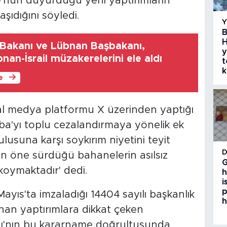
o'nun duyurduğu yeni yaptırımların
aşıdığını söyledi.
B
H
ri Bakanı ve Lübnan Başbakanı,
y
nan-İsrail müzakerelerini ele aldı
t
k
le
 medya platformu X üzerinden yaptığı
ba'yı toplu cezalandırmaya yönelik ek
usuna karşı soykırım niyetini teyit
in öne sürdüğü bahanelerin asılsız
G
koymaktadır' dedi.
h
i
p
yıs'ta imzaladığı 14404 sayılı başkanlık
h
an yaptırımlara dikkat çeken
ığı'nın bu kararname doğrultusunda