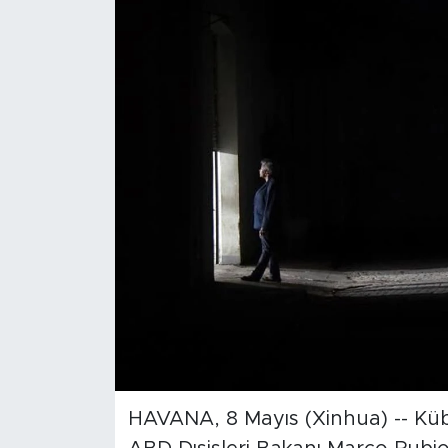
Gündem
Video
Sağlık
Foto Haber
Xinhua
Xinhua Türkiye
Seyahat
HAVANA, 8 Mayıs (Xinhua) -- Küb