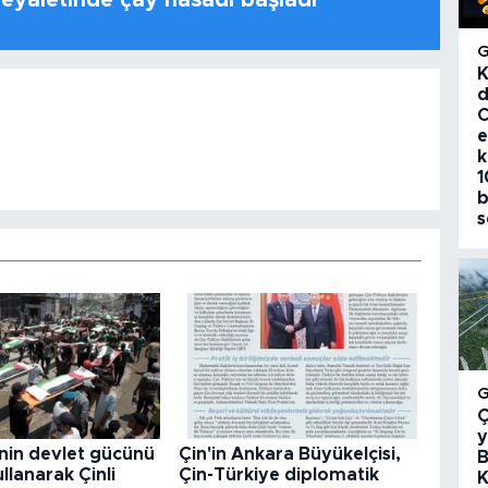
 eyaletinde çay hasadı başladı
K
d
C
e
k
1
b
s
Ç
y
nin devlet gücünü
Çin'in Ankara Büyükelçisi,
B
llanarak Çinli
Çin-Türkiye diplomatik
K