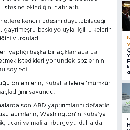
 listesine eklediğini hatırlattı.
metlere kendi iradesini dayatabileceği
gayrimeşru baskı yoluyla ilgili ülkelerin
K
iğini vurguladı.
V
Ç
n yaptığı başka bir açıklamada da
Y
tmek istedikleri yönündeki sözlerinin
F
k
nu söyledi.
d
ğu önlemlerin, Kübalı ailelere 'mümkün
açladığını savundu.
amalarda son ABD yaptırımlarını defaatle
onusu adımların, Washington'ın Küba'ya
ik, ticari ve mali ambargoyu daha da
H