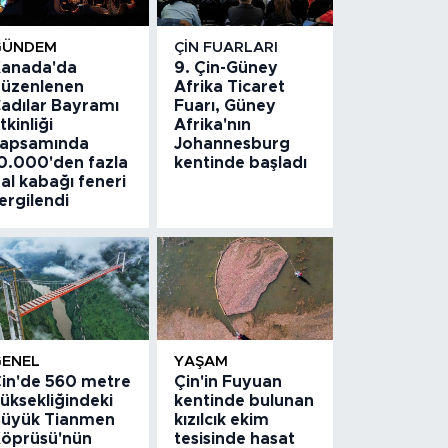
GÜNDEM
ÇIN FUARLARI
anada'da
9. Çin-Güney
üzenlenen
Afrika Ticaret
adılar Bayramı
Fuarı, Güney
tkinliği
Afrika'nın
apsamında
Johannesburg
0.000'den fazla
kentinde başladı
al kabağı feneri
ergilendi
GENEL
YAŞAM
in'de 560 metre
Çin'in Fuyuan
üksekliğindeki
kentinde bulunan
üyük Tianmen
kızılcık ekim
öprüsü'nün
tesisinde hasat