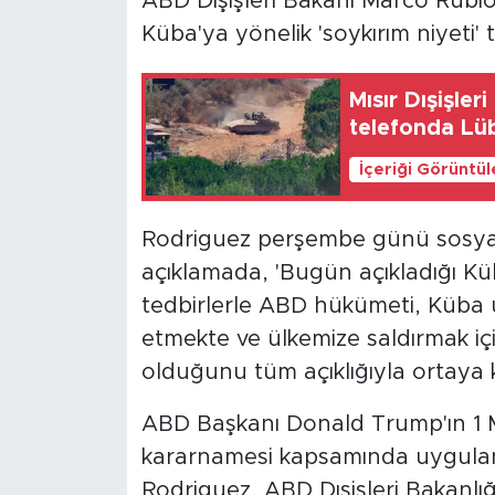
ABD Dışişleri Bakanı Marco Rubi
Küba'ya yönelik 'soykırım niyeti' t
Mısır Dışişle
telefonda Lüb
İçeriği Görüntü
Rodriguez perşembe günü sosyal
açıklamada, 'Bugün açıkladığı Kü
tedbirlerle ABD hükümeti, Küba ul
etmekte ve ülkemize saldırmak iç
olduğunu tüm açıklığıyla ortaya 
ABD Başkanı Donald Trump'ın 1 Ma
kararnamesi kapsamında uygulan
Rodriguez, ABD Dışişleri Bakanl