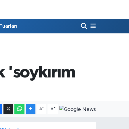
Fuarları
k 'soykırım
-
+
A
A