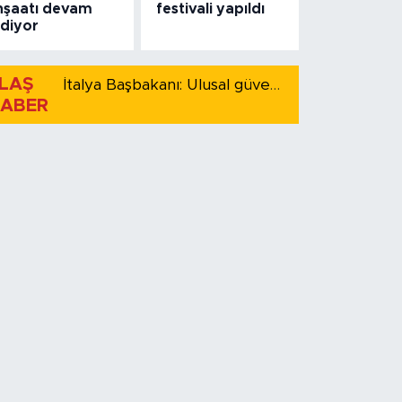
nşaatı devam
festivali yapıldı
diyor
LAŞ
İtalya Başbakanı: Ulusal güvenliği korumak için İspanya ile Schengen kapsamındaki serbest dolaşımı askıya alıyoruz
ABER