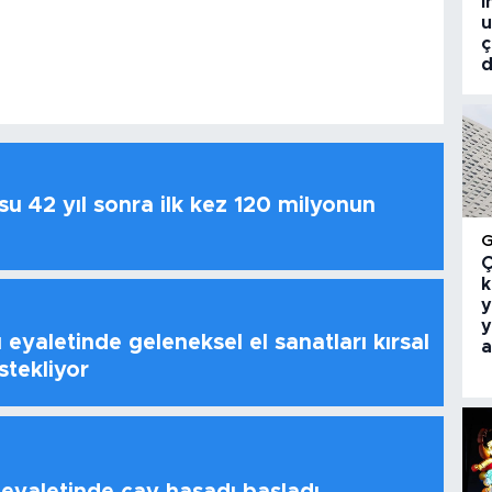
i
u
ç
d
u 42 yıl sonra ilk kez 120 milyonun
Ç
k
y
y
 eyaletinde geleneksel el sanatları kırsal
a
stekliyor