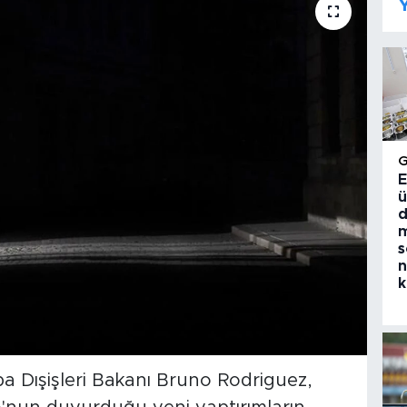
Y
E
ü
d
m
s
n
k
a Dışişleri Bakanı Bruno Rodriguez,