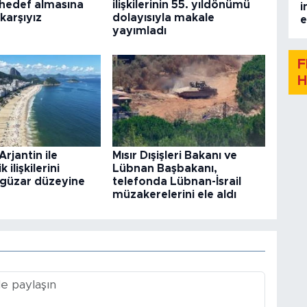
i hedef almasına
ilişkilerinin 55. yıldönümü
i
 karşıyız
dolayısıyla makale
e
yayımladı
F
H
Arjantin ile
Mısır Dışişleri Bakanı ve
 ilişkilerini
Lübnan Başbakanı,
güzar düzeyine
telefonda Lübnan-İsrail
müzakerelerini ele aldı