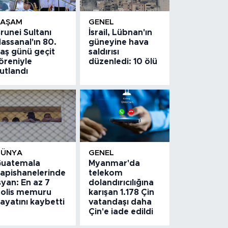
YAŞAM
GENEL
runei Sultanı
İsrail, Lübnan'ın
assanal'ın 80.
güneyine hava
aş günü geçit
saldırısı
öreniyle
düzenledi: 10 ölü
utlandı
DÜNYA
GENEL
uatemala
Myanmar'da
apishanelerinde
telekom
syan: En az 7
dolandırıcılığına
olis memuru
karışan 1.178 Çin
ayatını kaybetti
vatandaşı daha
Çin'e iade edildi