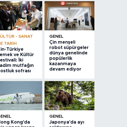
ÜLTÜR - SANAT
GENEL
Çin menşeli
E TARIH
robot süpürgeler
in-Türkiye
dünya genelinde
emek ve Kültür
popülerlik
estivali: İki
kazanmaya
adim mutfağın
devam ediyor
ostluk sofrası
GENEL
GENEL
ong Kong'da
Japonya'da ayı