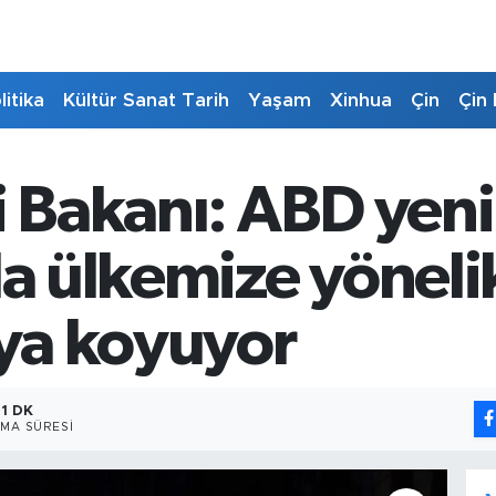
litika
Kültür Sanat Tarih
Yaşam
Xinhua
Çin
Çin 
i Bakanı: ABD yeni
la ülkemize yöneli
aya koyuyor
1 DK
MA SÜRESI