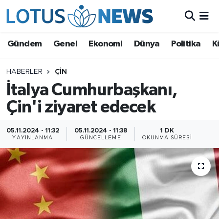
Genel
Gündem
Genel
Ekonomi
Dünya
Politika
K
Ekonomi
HABERLER
ÇIN
İtalya Cumhurbaşkanı,
Dünya
Çin'i ziyaret edecek
Politika
05.11.2024 - 11:32
05.11.2024 - 11:38
1 DK
Kültür - Sanat ve Tarih
YAYINLANMA
GÜNCELLEME
OKUNMA SÜRESI
Yaşam
Bilim ve Teknoloji
Çin Fuarları