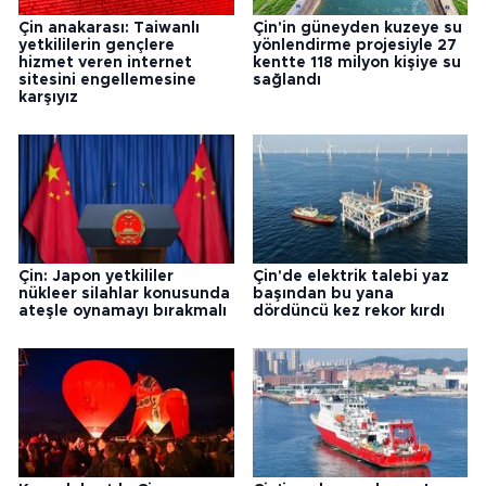
Çin anakarası: Taiwanlı
Çin'in güneyden kuzeye su
yetkililerin gençlere
yönlendirme projesiyle 27
hizmet veren internet
kentte 118 milyon kişiye su
sitesini engellemesine
sağlandı
karşıyız
Çin: Japon yetkililer
Çin'de elektrik talebi yaz
nükleer silahlar konusunda
başından bu yana
ateşle oynamayı bırakmalı
dördüncü kez rekor kırdı