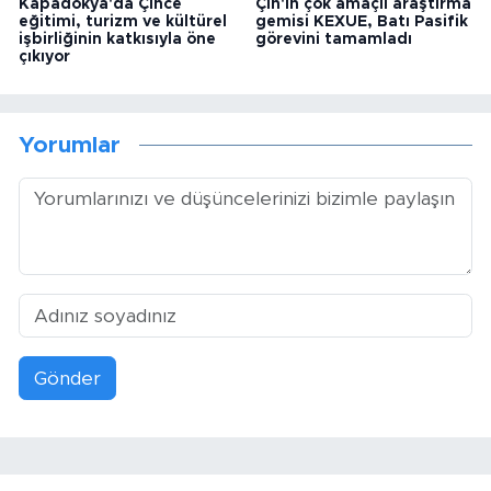
Kapadokya'da Çince
Çin'in çok amaçlı araştırma
eğitimi, turizm ve kültürel
gemisi KEXUE, Batı Pasifik
işbirliğinin katkısıyla öne
görevini tamamladı
çıkıyor
Yorumlar
Gönder