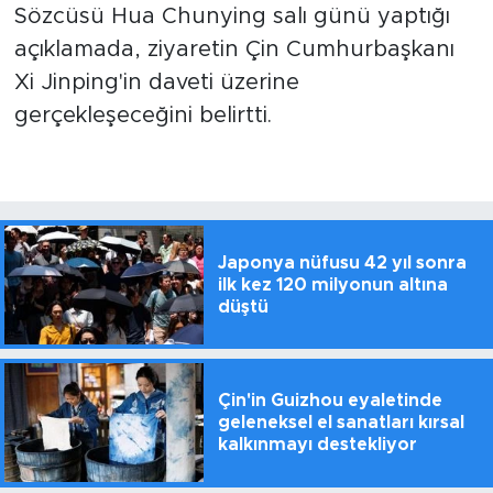
Sözcüsü Hua Chunying salı günü yaptığı
açıklamada, ziyaretin Çin Cumhurbaşkanı
Xi Jinping'in daveti üzerine
gerçekleşeceğini belirtti.
Japonya nüfusu 42 yıl sonra
ilk kez 120 milyonun altına
düştü
Çin'in Guizhou eyaletinde
geleneksel el sanatları kırsal
kalkınmayı destekliyor