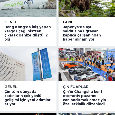
GENEL
GENEL
Hong Kong'da iniş yapan
Japonya'da ayı
kargo uçağı pistten
saldırısına uğrayan
çıkarak denize düştü: 2
kaplıca çalışanından
ölü
haber alınamıyor
GENEL
ÇIN FUARLARI
Çin tüm dünyada
Çin'in Changsha kenti
kadınların çok yönlü
otomotiv pazarını
gelişimi için yeni adımlar
canlandırmak amacıyla
atıyor
özel etkinlik düzenledi