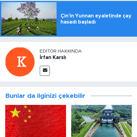
Çin'in Yunnan eyaletinde çay
hasadı başladı
EDITÖR HAKKINDA
İrfan Karslı
Bunlar da ilginizi çekebilir