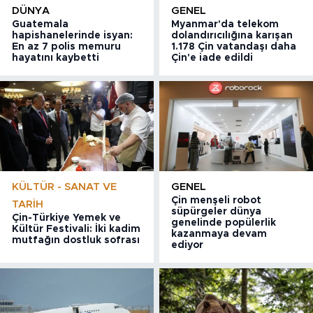
DÜNYA
GENEL
Guatemala
Myanmar'da telekom
hapishanelerinde isyan:
dolandırıcılığına karışan
En az 7 polis memuru
1.178 Çin vatandaşı daha
hayatını kaybetti
Çin'e iade edildi
KÜLTÜR - SANAT VE
GENEL
Çin menşeli robot
TARIH
süpürgeler dünya
Çin-Türkiye Yemek ve
genelinde popülerlik
Kültür Festivali: İki kadim
kazanmaya devam
mutfağın dostluk sofrası
ediyor