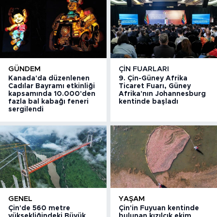
GÜNDEM
ÇIN FUARLARI
Kanada'da düzenlenen
9. Çin-Güney Afrika
Cadılar Bayramı etkinliği
Ticaret Fuarı, Güney
kapsamında 10.000'den
Afrika'nın Johannesburg
fazla bal kabağı feneri
kentinde başladı
sergilendi
GENEL
YAŞAM
Çin'de 560 metre
Çin'in Fuyuan kentinde
yüksekliğindeki Büyük
bulunan kızılcık ekim