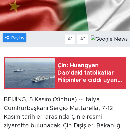
Gündem
Video
Paylaş
-
+
A
A
Sağlık
Foto Haber
Çin: Huangyan
Xinhua
Dao'daki tatbikatlar
Filipinler'e ciddi uyarı
Xinhua Türkiye
niteliği taşıyor
BEİJİNG, 5 Kasım (Xinhua) -- İtalya
Seyahat
Cumhurbaşkanı Sergio Mattarella, 7-12
Kasım tarihleri arasında Çin'e resmi
ziyarette bulunacak. Çin Dışişleri Bakanlığı