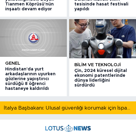
Tianmen Köprüsü'nün
tesisinde hasat festivali
inşaatı devam ediyor
yapıldı
GENEL
BILIM VE TEKNOLOJI
Hindistan'da yurt
Çin, 2024 küresel dijital
arkadaşlarının uyurken
ekonomi patentlerinde
gözlerine yapıştırıcı
dünya liderliğini
sürdüğü 8 öğrenci
sürdürdü
hastaneye kaldırıldı
İtalya Başbakanı: Ulusal güvenliği korumak için İspanya ile Schengen kapsamındaki serbest dolaşımı askıya alıyoruz