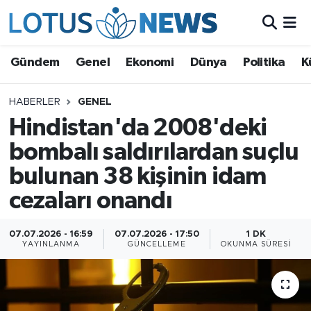
Genel
Gündem
Genel
Ekonomi
Dünya
Politika
K
Ekonomi
HABERLER
GENEL
Hindistan'da 2008'deki
Dünya
bombalı saldırılardan suçlu
Politika
bulunan 38 kişinin idam
Kültür - Sanat ve Tarih
cezaları onandı
Yaşam
07.07.2026 - 16:59
07.07.2026 - 17:50
1 DK
YAYINLANMA
GÜNCELLEME
OKUNMA SÜRESI
Bilim ve Teknoloji
Çin Fuarları