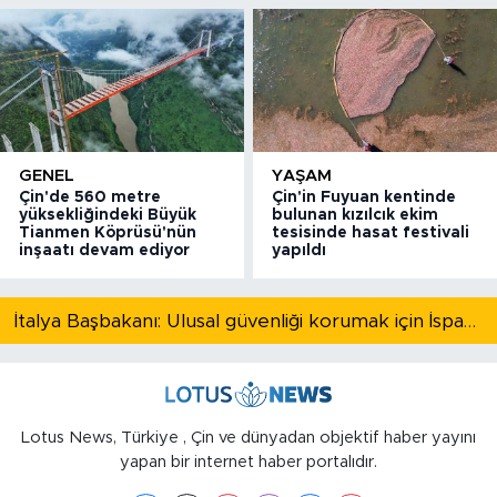
GENEL
YAŞAM
Çin'de 560 metre
Çin'in Fuyuan kentinde
yüksekliğindeki Büyük
bulunan kızılcık ekim
Tianmen Köprüsü'nün
tesisinde hasat festivali
inşaatı devam ediyor
yapıldı
İtalya Başbakanı: Ulusal güvenliği korumak için İspanya ile Schengen kapsamındaki serbest dolaşımı askıya alıyoruz
Lotus News, Türkiye , Çin ve dünyadan objektif haber yayını
yapan bir internet haber portalıdır.