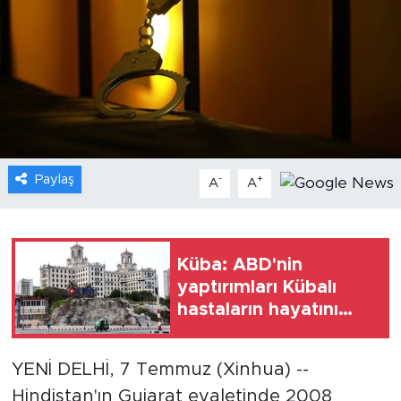
Gündem
Video
Sağlık
Foto Haber
Paylaş
-
+
A
A
Xinhua
Xinhua Türkiye
Küba: ABD'nin
yaptırımları Kübalı
Seyahat
hastaların hayatını
riske atıyor
YENİ DELHİ, 7 Temmuz (Xinhua) --
Hindistan'ın Gujarat eyaletinde 2008