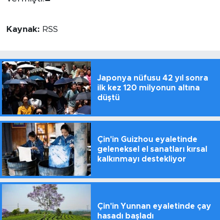
Kaynak:
RSS
Japonya nüfusu 42 yıl sonra
ilk kez 120 milyonun altına
düştü
Çin'in Guizhou eyaletinde
geleneksel el sanatları kırsal
kalkınmayı destekliyor
Çin'in Yunnan eyaletinde çay
hasadı başladı