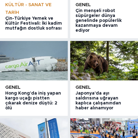
KÜLTÜR - SANAT VE
GENEL
Çin menşeli robot
TARIH
süpürgeler dünya
Çin-Türkiye Yemek ve
genelinde popülerlik
Kültür Festivali: İki kadim
kazanmaya devam
mutfağın dostluk sofrası
ediyor
GENEL
GENEL
Hong Kong'da iniş yapan
Japonya'da ayı
kargo uçağı pistten
saldırısına uğrayan
çıkarak denize düştü: 2
kaplıca çalışanından
ölü
haber alınamıyor