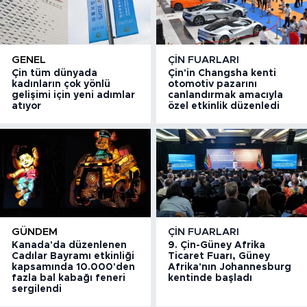
GENEL
ÇIN FUARLARI
Çin tüm dünyada
Çin'in Changsha kenti
kadınların çok yönlü
otomotiv pazarını
gelişimi için yeni adımlar
canlandırmak amacıyla
atıyor
özel etkinlik düzenledi
GÜNDEM
ÇIN FUARLARI
Kanada'da düzenlenen
9. Çin-Güney Afrika
Cadılar Bayramı etkinliği
Ticaret Fuarı, Güney
kapsamında 10.000'den
Afrika'nın Johannesburg
fazla bal kabağı feneri
kentinde başladı
sergilendi