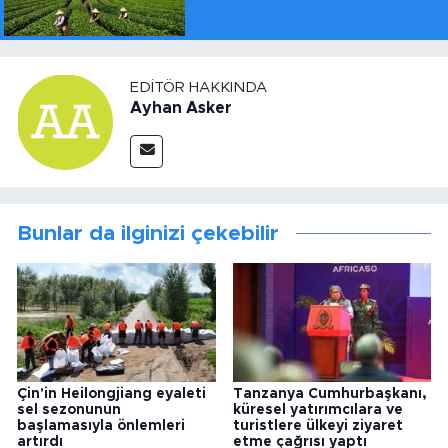
EDITÖR HAKKINDA
Ayhan Asker
Bunlar da ilginizi çekebilir
Çin'in Heilongjiang eyaleti
Tanzanya Cumhurbaşkanı,
sel sezonunun
küresel yatırımcılara ve
başlamasıyla önlemleri
turistlere ülkeyi ziyaret
artırdı
etme çağrısı yaptı