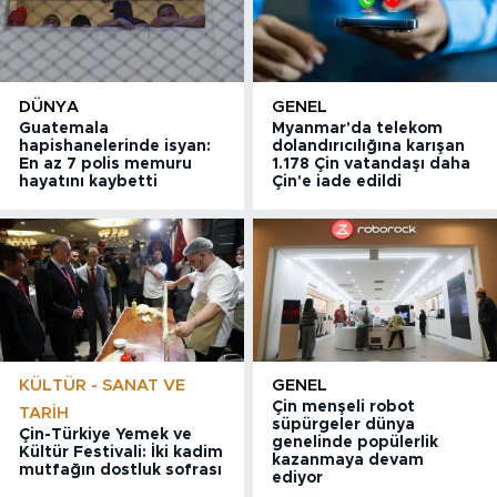
DÜNYA
GENEL
Guatemala
Myanmar'da telekom
hapishanelerinde isyan:
dolandırıcılığına karışan
En az 7 polis memuru
1.178 Çin vatandaşı daha
hayatını kaybetti
Çin'e iade edildi
KÜLTÜR - SANAT VE
GENEL
Çin menşeli robot
TARIH
süpürgeler dünya
Çin-Türkiye Yemek ve
genelinde popülerlik
Kültür Festivali: İki kadim
kazanmaya devam
mutfağın dostluk sofrası
ediyor