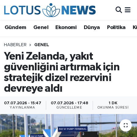
Genel
Gündem
Genel
Ekonomi
Dünya
Politika
K
Ekonomi
HABERLER
GENEL
Yeni Zelanda, yakıt
Dünya
güvenliğini artırmak için
Politika
stratejik dizel rezervini
Kültür - Sanat ve Tarih
devreye aldı
Yaşam
07.07.2026 - 15:47
07.07.2026 - 17:48
1 DK
YAYINLANMA
GÜNCELLEME
OKUNMA SÜRESI
Bilim ve Teknoloji
Çin Fuarları