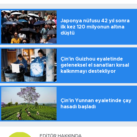
Japonya nüfusu 42 yıl sonra
ilk kez 120 milyonun altına
düştü
Çin'in Guizhou eyaletinde
geleneksel el sanatları kırsal
kalkınmayı destekliyor
Çin'in Yunnan eyaletinde çay
hasadı başladı
EDITÖR HAKKINDA