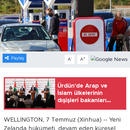
Gündem
Video
Sağlık
Foto Haber
Paylaş
-
+
A
A
Xinhua
Xinhua Türkiye
Ürdün'de Arap ve
İslam ülkelerinin
Seyahat
dışişleri bakanları
İsrail'in politikalarını
kınadı
WELLİNGTON, 7 Temmuz (Xinhua) -- Yeni
Zelanda hükümeti, devam eden küresel