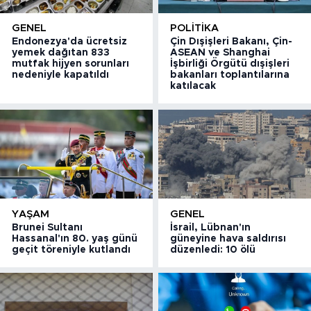
GENEL
POLITIKA
Endonezya'da ücretsiz
Çin Dışişleri Bakanı, Çin-
yemek dağıtan 833
ASEAN ve Shanghai
mutfak hijyen sorunları
İşbirliği Örgütü dışişleri
nedeniyle kapatıldı
bakanları toplantılarına
katılacak
YAŞAM
GENEL
Brunei Sultanı
İsrail, Lübnan'ın
Hassanal'ın 80. yaş günü
güneyine hava saldırısı
geçit töreniyle kutlandı
düzenledi: 10 ölü