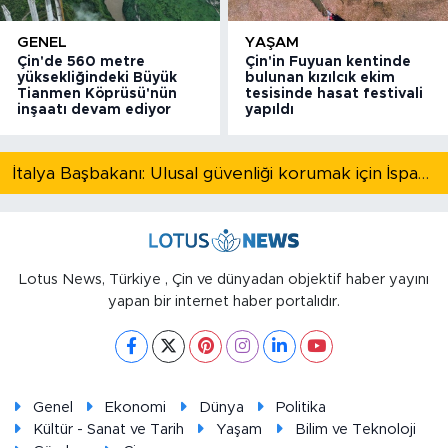
GENEL
YAŞAM
Çin'de 560 metre
Çin'in Fuyuan kentinde
yüksekliğindeki Büyük
bulunan kızılcık ekim
Tianmen Köprüsü'nün
tesisinde hasat festivali
inşaatı devam ediyor
yapıldı
İtalya Başbakanı: Ulusal güvenliği korumak için İspanya ile Schengen kapsamındaki serbest dolaşımı askıya alıyoruz
Lotus News, Türkiye , Çin ve dünyadan objektif haber yayını
yapan bir internet haber portalıdır.
Genel
Ekonomi
Dünya
Politika
Kültür - Sanat ve Tarih
Yaşam
Bilim ve Teknoloji