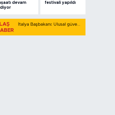
nşaatı devam
festivali yapıldı
diyor
LAŞ
İtalya Başbakanı: Ulusal güvenliği korumak için İspanya ile Schengen kapsamındaki serbest dolaşımı askıya alıyoruz
ABER