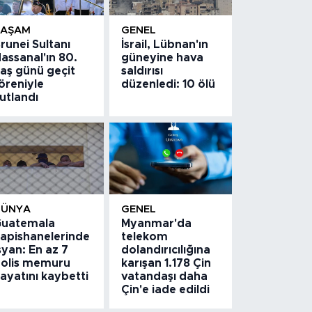
YAŞAM
GENEL
runei Sultanı
İsrail, Lübnan'ın
assanal'ın 80.
güneyine hava
aş günü geçit
saldırısı
öreniyle
düzenledi: 10 ölü
utlandı
DÜNYA
GENEL
uatemala
Myanmar'da
apishanelerinde
telekom
syan: En az 7
dolandırıcılığına
olis memuru
karışan 1.178 Çin
ayatını kaybetti
vatandaşı daha
Çin'e iade edildi