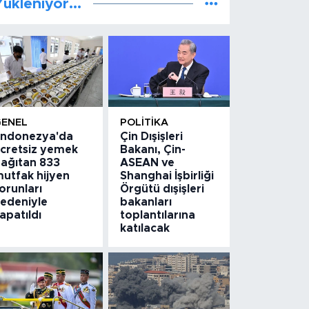
ükleniyor...
GENEL
POLITIKA
ndonezya'da
Çin Dışişleri
cretsiz yemek
Bakanı, Çin-
ağıtan 833
ASEAN ve
utfak hijyen
Shanghai İşbirliği
orunları
Örgütü dışişleri
edeniyle
bakanları
apatıldı
toplantılarına
katılacak