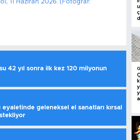
i
l, 11 Haziran 2026. (Fotoğraf:
u
ç
d
u 42 yıl sonra ilk kez 120 milyonun
Ç
k
y
y
a
 eyaletinde geleneksel el sanatları kırsal
stekliyor