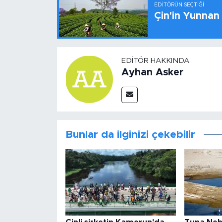
EDITÖRÜN SEÇTIĞI
Çin'in Yunnan
EDITÖR HAKKINDA
Ayhan Asker
Bunlar da ilginizi çekebilir