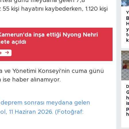
artesi günü meydana gelen 7,8
 kişi hayatını kaybederken, 1.120 kişi
B
H
y
n Kamerun'da inşa ettiği Nyong Nehri
t
k
te açıldı
le
ltma ve Yönetimi Konseyi'nin cuma günü
n ise haber alınamıyor.
G
h
nde deprem sonrası meydana gelen
i
p
l, 11 Haziran 2026. (Fotoğraf:
h