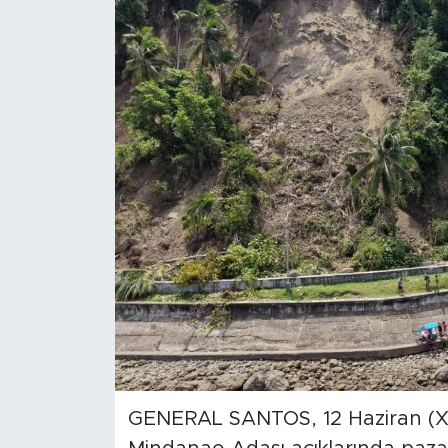
Gündem
Video
Sağlık
Foto Haber
Xinhua
Xinhua Türkiye
Seyahat
GENERAL SANTOS, 12 Haziran (Xinh