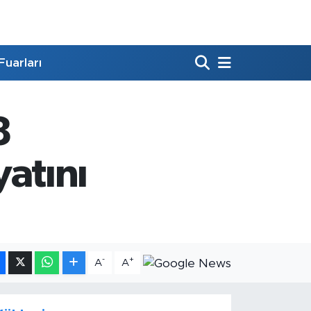
Fuarları
8
atını
-
+
A
A