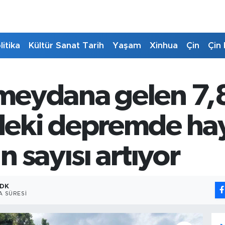
litika
Kültür Sanat Tarih
Yaşam
Xinhua
Çin
Çin 
e meydana gelen 7,
eki depremde hay
 sayısı artıyor
 DK
 SÜRESI