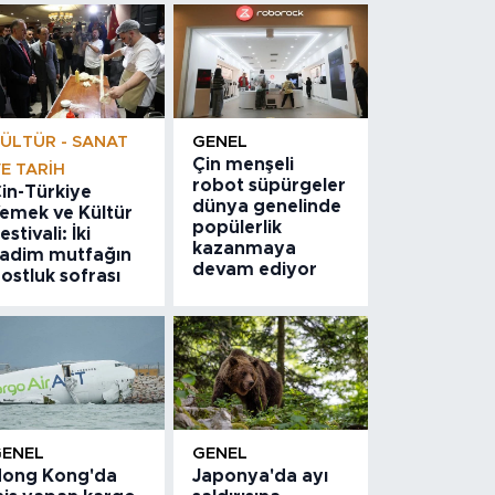
ÜLTÜR - SANAT
GENEL
Çin menşeli
E TARIH
robot süpürgeler
in-Türkiye
dünya genelinde
emek ve Kültür
popülerlik
estivali: İki
kazanmaya
adim mutfağın
devam ediyor
ostluk sofrası
GENEL
GENEL
ong Kong'da
Japonya'da ayı