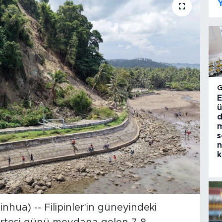
Y
E
ü
d
m
s
n
k
ua) -- Filipinler'in güneyindeki