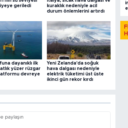
i'nin su seviyesi
İtalya, sıcak hava dalgası ve
i
iyeye geriledi
kuraklık nedeniyle acil
e
durum önlemlerini artırdı
F
H
funa dayanıklı ilk
Yeni Zelanda'da soğuk
tlık yüzer rüzgar
hava dalgası nedeniyle
platformu devreye
elektrik tüketimi üst üste
ikinci gün rekor kırdı