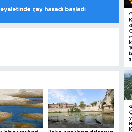
 eyaletinde çay hasadı başladı
K
d
C
e
k
1
b
s
Ç
y
B
K