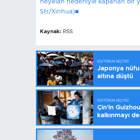
heyelan nedeniyle kapanan bir yo
Str/Xinhua)■
Kaynak:
RSS
EDITÖRÜN SEÇTIĞI
Japonya nüfus
altına düştü
EDITÖRÜN SEÇTIĞI
Çin'in Guizhou
kalkınmayı de