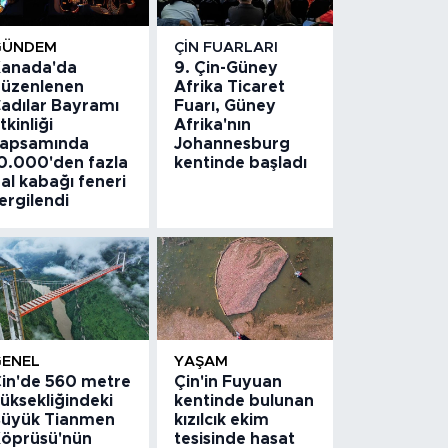
GÜNDEM
ÇIN FUARLARI
anada'da
9. Çin-Güney
üzenlenen
Afrika Ticaret
adılar Bayramı
Fuarı, Güney
tkinliği
Afrika'nın
apsamında
Johannesburg
0.000'den fazla
kentinde başladı
al kabağı feneri
ergilendi
GENEL
YAŞAM
in'de 560 metre
Çin'in Fuyuan
üksekliğindeki
kentinde bulunan
üyük Tianmen
kızılcık ekim
öprüsü'nün
tesisinde hasat