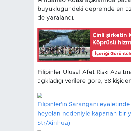
Mindanao Adası açıklarında paz
büyüklüğündeki depremde en az 55
de yaralandı.
Çinli şirketi
Köprüsü hizme
İçeriği Görüntü
Filipinler Ulusal Afet Riski Aza
açıkladığı verilere göre, 38 kişide
Filipinler'in Sarangani eyaleti
heyelan nedeniyle kapanan bir yo
Str/Xinhua)