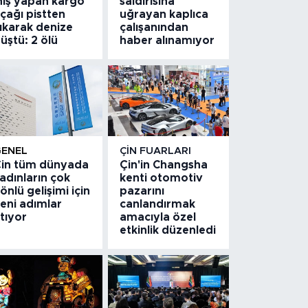
niş yapan kargo
saldırısına
çağı pistten
uğrayan kaplıca
ıkarak denize
çalışanından
üştü: 2 ölü
haber alınamıyor
GENEL
ÇIN FUARLARI
in tüm dünyada
Çin'in Changsha
adınların çok
kenti otomotiv
önlü gelişimi için
pazarını
eni adımlar
canlandırmak
tıyor
amacıyla özel
etkinlik düzenledi