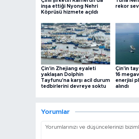
Çinli şirketin Kamerun'da
Tuna Nehr
inşa ettiği Nyong Nehri
rekor sev
Köprüsü hizmete açıldı
Çin'in Zhejiang eyaleti
Çin'in tay
yaklaşan Dolphin
16 megava
Tayfunu'na karşı acil durum
enerjisi 
tedbirlerini devreye soktu
alındı
Yorumlar