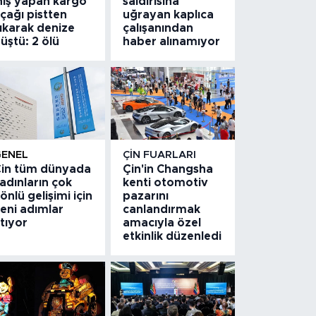
niş yapan kargo
saldırısına
çağı pistten
uğrayan kaplıca
ıkarak denize
çalışanından
üştü: 2 ölü
haber alınamıyor
GENEL
ÇIN FUARLARI
in tüm dünyada
Çin'in Changsha
adınların çok
kenti otomotiv
önlü gelişimi için
pazarını
eni adımlar
canlandırmak
tıyor
amacıyla özel
etkinlik düzenledi