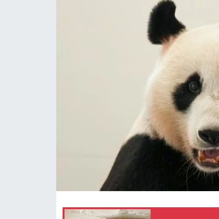
Gündem
Video
Sağlık
Foto Haber
Xinhua
Xinhua Türkiye
Seyahat