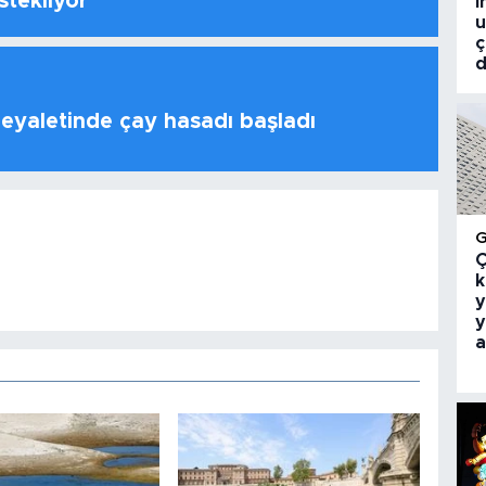
stekliyor
i
u
ç
d
 eyaletinde çay hasadı başladı
Ç
k
y
y
a