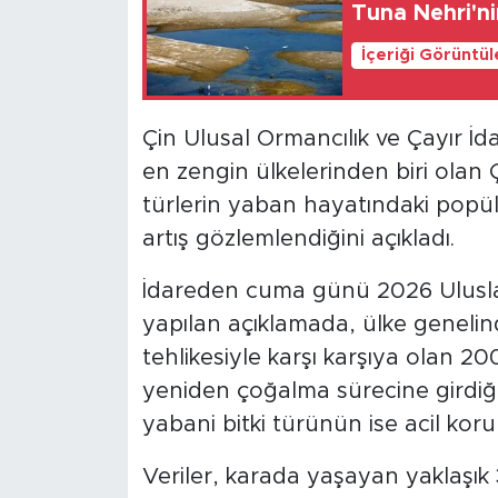
Tuna Nehri'ni
İçeriği Görüntü
Çin Ulusal Ormancılık ve Çayır İda
en zengin ülkelerinden biri olan Ç
türlerin yaban hayatındaki popülas
artış gözlemlendiğini açıkladı.
İdareden cuma günü 2026 Uluslara
yapılan açıklamada, ülke geneli
tehlikesiyle karşı karşıya olan 
yeniden çoğalma sürecine girdiği
yabani bitki türünün ise acil koruma
Veriler, karada yaşayan yaklaşık