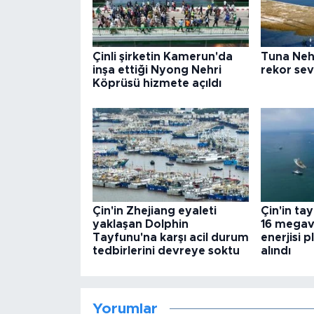
Çinli şirketin Kamerun'da
Tuna Nehr
inşa ettiği Nyong Nehri
rekor sev
Köprüsü hizmete açıldı
Çin'in Zhejiang eyaleti
Çin'in tay
yaklaşan Dolphin
16 megava
Tayfunu'na karşı acil durum
enerjisi 
tedbirlerini devreye soktu
alındı
Yorumlar