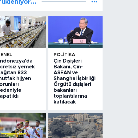
ükleniyor...
GENEL
POLITIKA
ndonezya'da
Çin Dışişleri
cretsiz yemek
Bakanı, Çin-
ağıtan 833
ASEAN ve
utfak hijyen
Shanghai İşbirliği
orunları
Örgütü dışişleri
edeniyle
bakanları
apatıldı
toplantılarına
katılacak