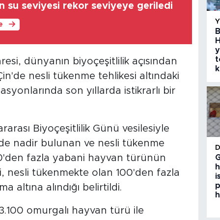
n su seviyesi rekor seviyeye geriledi
le
B
H
y
t
resi, dünyanın biyoçeşitlilik açısından
k
in'de nesli tükenme tehlikesi altındaki
yonlarında son yıllarda istikrarlı bir
rası Biyoçeşitlilik Günü vesilesiyle
nde nadir bulunan ve nesli tükenme
200'den fazla yabani hayvan türünün
G
h
, nesli tükenmekte olan 100'den fazla
i
p
 altına alındığı belirtildi.
h
 3.100 omurgalı hayvan türü ile