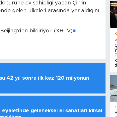
ki türüne ev sahipliği yapan Çin'in,
önde gelen ülkeleri arasında yer aldığını
eijing'den bildiriyor. (XHTV)
■
K
V
Ç
Y
F
k
d
u 42 yıl sonra ilk kez 120 milyonun
 eyaletinde geleneksel el sanatları kırsal
H