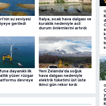
K
i'nin su seviyesi
İtalya, sıcak hava dalgası ve
d
iyeye geriledi
kuraklık nedeniyle acil
C
durum önlemlerini artırdı
e
k
1
b
s
funa dayanıklı ilk
Yeni Zelanda'da soğuk
tlık yüzer rüzgar
hava dalgası nedeniyle
platformu devreye
elektrik tüketimi üst üste
ikinci gün rekor kırdı
Ç
y
B
K