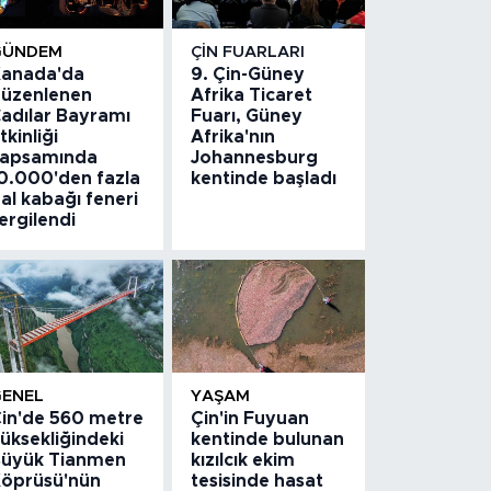
GÜNDEM
ÇIN FUARLARI
anada'da
9. Çin-Güney
üzenlenen
Afrika Ticaret
adılar Bayramı
Fuarı, Güney
tkinliği
Afrika'nın
apsamında
Johannesburg
0.000'den fazla
kentinde başladı
al kabağı feneri
ergilendi
GENEL
YAŞAM
in'de 560 metre
Çin'in Fuyuan
üksekliğindeki
kentinde bulunan
üyük Tianmen
kızılcık ekim
öprüsü'nün
tesisinde hasat