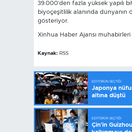
39.000'den fazla yüksek yapılı bit
biyoçeşitlilik alanında dünyanın 
gösteriyor.
Xinhua Haber Ajansı muhabirleri B
Kaynak:
RSS
EDITÖRÜN SEÇTIĞI
Japonya nüfus
altına düştü
EDITÖRÜN SEÇTIĞI
Çin'in Guizhou