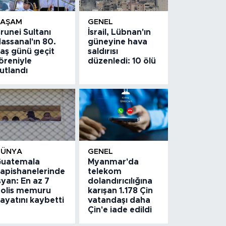
YAŞAM
GENEL
runei Sultanı
İsrail, Lübnan'ın
assanal'ın 80.
güneyine hava
aş günü geçit
saldırısı
öreniyle
düzenledi: 10 ölü
utlandı
DÜNYA
GENEL
uatemala
Myanmar'da
apishanelerinde
telekom
syan: En az 7
dolandırıcılığına
olis memuru
karışan 1.178 Çin
ayatını kaybetti
vatandaşı daha
Çin'e iade edildi