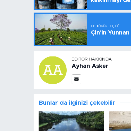
kalkınmayı de
EDITÖRÜN SEÇTIĞI
Çin'in Yunnan
EDITÖR HAKKINDA
Ayhan Asker
Bunlar da ilginizi çekebilir