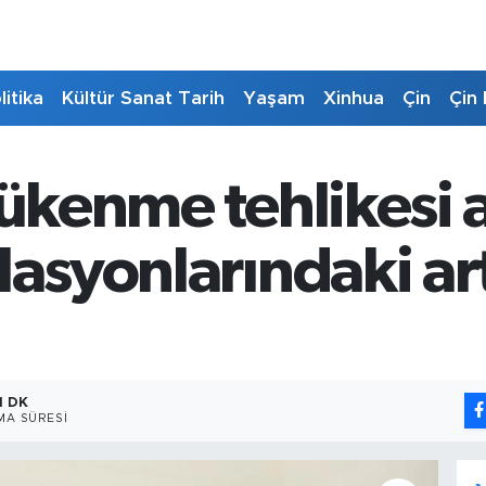
litika
Kültür Sanat Tarih
Yaşam
Xinhua
Çin
Çin 
tükenme tehlikesi 
lasyonlarındaki a
1 DK
A SÜRESI