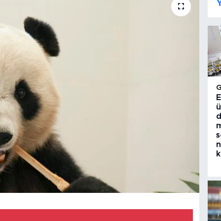
Y
E
ü
d
m
s
n
k