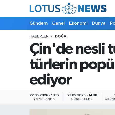
Genel
Gündem
Genel
Ekonomi
Dünya
Po
Ekonomi
HABERLER
DOĞA
Çin'de nesli 
Dünya
Politika
türlerin popü
Kültür - Sanat ve Tarih
ediyor
Yaşam
22.05.2026 - 18:32
23.05.2026 - 14:38
Bilim ve Teknoloji
YAYINLANMA
GÜNCELLEME
OKUNM
Çin Fuarları