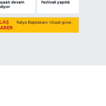
nşaatı devam
festivali yapıldı
diyor
LAŞ
İtalya Başbakanı: Ulusal güvenliği korumak için İspanya ile Schengen kapsamındaki serbest dolaşımı askıya alıyoruz
ABER