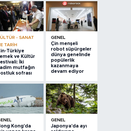
ÜLTÜR - SANAT
GENEL
Çin menşeli
E TARIH
robot süpürgeler
in-Türkiye
dünya genelinde
emek ve Kültür
popülerlik
estivali: İki
kazanmaya
adim mutfağın
devam ediyor
ostluk sofrası
GENEL
GENEL
ong Kong'da
Japonya'da ayı