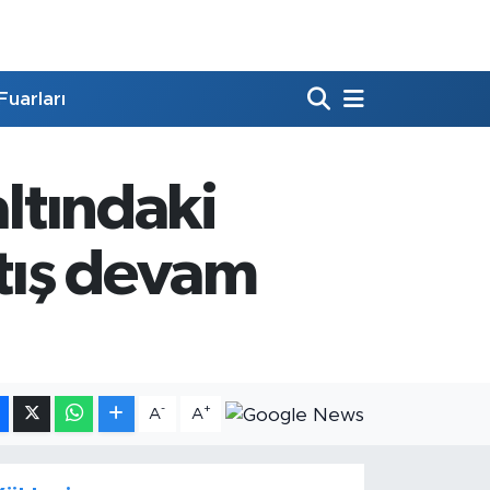
Fuarları
altındaki
rtış devam
-
+
A
A