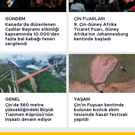
GÜNDEM
ÇIN FUARLARI
Kanada'da düzenlenen
9. Çin-Güney Afrika
Cadılar Bayramı etkinliği
Ticaret Fuarı, Güney
kapsamında 10.000'den
Afrika'nın Johannesburg
fazla bal kabağı feneri
kentinde başladı
sergilendi
GENEL
YAŞAM
Çin'de 560 metre
Çin'in Fuyuan kentinde
yüksekliğindeki Büyük
bulunan kızılcık ekim
Tianmen Köprüsü'nün
tesisinde hasat festivali
inşaatı devam ediyor
yapıldı