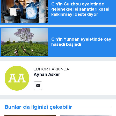
Çin'in Guizhou eyaletinde
geleneksel el sanatları kırsal
kalkınmayı destekliyor
Çin'in Yunnan eyaletinde çay
hasadı başladı
EDITÖR HAKKINDA
Ayhan Asker
Bunlar da ilginizi çekebilir