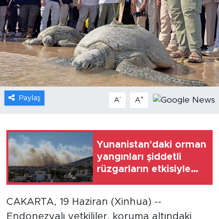
Gündem
Video
Sağlık
Foto Haber
Paylaş
-
+
A
A
Xinhua
Xinhua Türkiye
Yunanistan'daki orman
yangınları şiddetli
Seyahat
rüzgarların etkisiyle
yayıldı
CAKARTA, 19 Haziran (Xinhua) --
Endonezyalı yetkililer, koruma altındaki