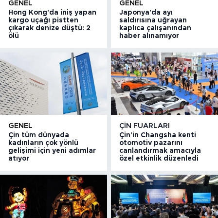
GENEL
GENEL
Hong Kong'da iniş yapan
Japonya'da ayı
kargo uçağı pistten
saldırısına uğrayan
çıkarak denize düştü: 2
kaplıca çalışanından
ölü
haber alınamıyor
GENEL
ÇIN FUARLARI
Çin tüm dünyada
Çin'in Changsha kenti
kadınların çok yönlü
otomotiv pazarını
gelişimi için yeni adımlar
canlandırmak amacıyla
atıyor
özel etkinlik düzenledi