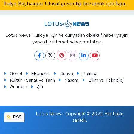
İtalya Başbakanı: Ulusal güvenliği korumak için İspanya ile Schengen kapsamındaki serbest dolaşımı askıya alıyoruz
Lotus News, Türkiye , Çin ve dünyadan objektif haber yayını
yapan bir internet haber portalıdır.
Genel
Ekonomi
Dünya
Politika
Kültür - Sanat ve Tarih
Yaşam
Bilim ve Teknoloji
Gündem
Çin
Lotus News - Copyright © 2022. Her hakkı
RSS
saklıdır.