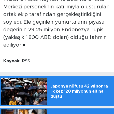
Merkezi personelinin katılımıyla oluşturulan
ortak ekip tarafından gerçekleştirildiğini
söyledi. Ele geçirilen yumurtaların piyasa
değerinin 29,25 milyon Endonezya rupisi
(yaklaşık 1.800 ABD doları) olduğu tahmin
ediliyor.■
Kaynak:
RSS
Japonya nüfusu 42 yıl sonra
ilk kez 120 milyonun altına
düştü