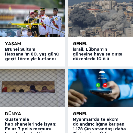
YAŞAM
GENEL
Brunei Sultanı
İsrail, Lübnan'ın
Hassanal'ın 80. yaş günü
güneyine hava saldırısı
geçit töreniyle kutlandı
düzenledi: 10 ölü
DÜNYA
GENEL
Guatemala
Myanmar'da telekom
hapishanelerinde isyan:
dolandırıcılığına karışan
En az 7 polis memuru
1.178 Çin vatandaşı daha