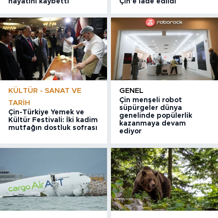
hayatını kaybetti
Çin'e iade edildi
KÜLTÜR - SANAT VE
GENEL
Çin menşeli robot
TARIH
süpürgeler dünya
Çin-Türkiye Yemek ve
genelinde popülerlik
Kültür Festivali: İki kadim
kazanmaya devam
mutfağın dostluk sofrası
ediyor