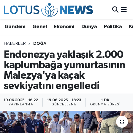
Genel
Gündem
Genel
Ekonomi
Dünya
Politika
K
Ekonomi
HABERLER
DOĞA
Endonezya yaklaşık 2.000
Dünya
kaplumbağa yumurtasının
Politika
Malezya'ya kaçak
Kültür - Sanat ve Tarih
sevkiyatını engelledi
Yaşam
19.06.2025 - 16:22
19.06.2025 - 18:23
1 DK
YAYINLANMA
GÜNCELLEME
OKUNMA SÜRESI
Bilim ve Teknoloji
Çin Fuarları