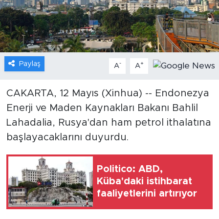
Gündem
Video
Paylaş
-
+
A
A
Sağlık
Foto Haber
CAKARTA, 12 Mayıs (Xinhua) -- Endonezya
Enerji ve Maden Kaynakları Bakanı Bahlil
Xinhua
Lahadalia, Rusya'dan ham petrol ithalatına
başlayacaklarını duyurdu.
Xinhua Türkiye
Seyahat
Politico: ABD,
Küba'daki istihbarat
faaliyetlerini artırıyor