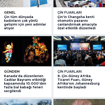
GENEL
ÇIN FUARLARI
Çin tüm dünyada
Çin'in Changsha kenti
kadınların çok yönlü
otomotiv pazarını
gelişimi için yeni adımlar
canlandırmak amacıyla
atıyor
özel etkinlik düzenledi
GÜNDEM
ÇIN FUARLARI
Kanada'da düzenlenen
9. Çin-Güney Afrika
Cadılar Bayramı etkinliği
Ticaret Fuarı, Güney
kapsamında 10.000'den
Afrika'nın Johannesburg
fazla bal kabağı feneri
kentinde başladı
sergilendi