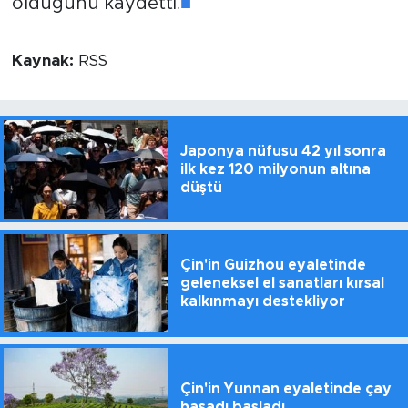
olduğunu kaydetti.
■
Kaynak:
RSS
Japonya nüfusu 42 yıl sonra
ilk kez 120 milyonun altına
düştü
Çin'in Guizhou eyaletinde
geleneksel el sanatları kırsal
kalkınmayı destekliyor
Çin'in Yunnan eyaletinde çay
hasadı başladı