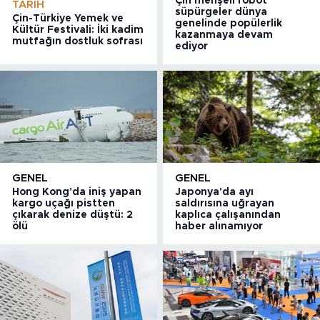
Çin menşeli robot
TARIH
süpürgeler dünya
Çin-Türkiye Yemek ve
genelinde popülerlik
Kültür Festivali: İki kadim
kazanmaya devam
mutfağın dostluk sofrası
ediyor
GENEL
GENEL
Hong Kong'da iniş yapan
Japonya'da ayı
kargo uçağı pistten
saldırısına uğrayan
çıkarak denize düştü: 2
kaplıca çalışanından
ölü
haber alınamıyor