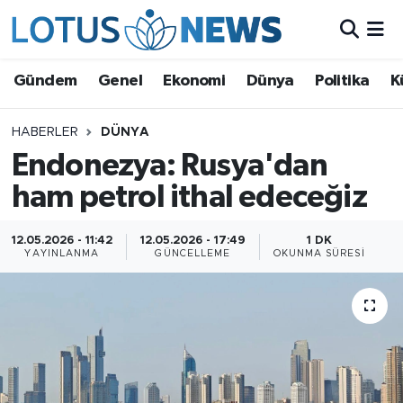
Genel
Gündem
Genel
Ekonomi
Dünya
Politika
K
Ekonomi
HABERLER
DÜNYA
Endonezya: Rusya'dan
Dünya
ham petrol ithal edeceğiz
Politika
12.05.2026 - 11:42
12.05.2026 - 17:49
1 DK
Kültür - Sanat ve Tarih
YAYINLANMA
GÜNCELLEME
OKUNMA SÜRESI
Yaşam
Bilim ve Teknoloji
Çin Fuarları