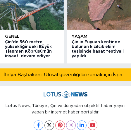
GENEL
YAŞAM
Çin'de 560 metre
Çin'in Fuyuan kentinde
yüksekliğindeki Büyük
bulunan kızılcık ekim
Tianmen Köprüsü'nün
tesisinde hasat festivali
inşaatı devam ediyor
yapıldı
İtalya Başbakanı: Ulusal güvenliği korumak için İspanya ile Schengen kapsamındaki serbest dolaşımı askıya alıyoruz
Lotus News, Türkiye , Çin ve dünyadan objektif haber yayını
yapan bir internet haber portalıdır.