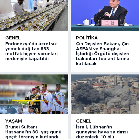
GENEL
POLITIKA
Endonezya'da ücretsiz
Çin Dışişleri Bakanı, Çin-
yemek dağıtan 833
ASEAN ve Shanghai
mutfak hijyen sorunları
İşbirliği Örgütü dışişleri
nedeniyle kapatıldı
bakanları toplantılarına
katılacak
YAŞAM
GENEL
Brunei Sultanı
İsrail, Lübnan'ın
Hassanal'ın 80. yaş günü
güneyine hava saldırısı
geçit töreniyle kutlandı
düzenledi: 10 ölü