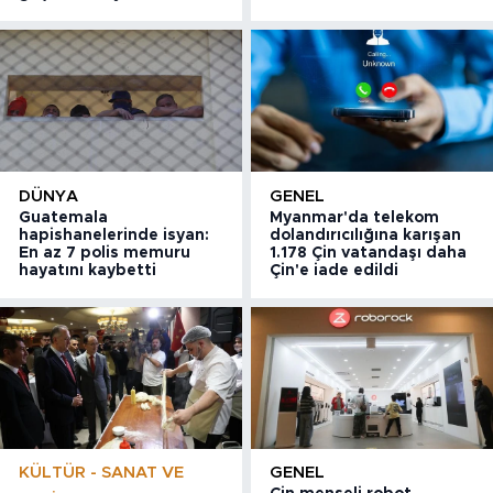
DÜNYA
GENEL
Guatemala
Myanmar'da telekom
hapishanelerinde isyan:
dolandırıcılığına karışan
En az 7 polis memuru
1.178 Çin vatandaşı daha
hayatını kaybetti
Çin'e iade edildi
KÜLTÜR - SANAT VE
GENEL