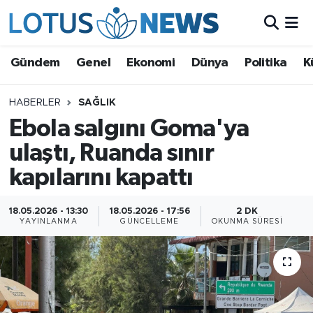
Genel
Gündem
Genel
Ekonomi
Dünya
Politika
K
Ekonomi
HABERLER
SAĞLIK
Ebola salgını Goma'ya
Dünya
ulaştı, Ruanda sınır
Politika
kapılarını kapattı
Kültür - Sanat ve Tarih
18.05.2026 - 13:30
18.05.2026 - 17:56
2 DK
YAYINLANMA
GÜNCELLEME
OKUNMA SÜRESI
Yaşam
Bilim ve Teknoloji
Çin Fuarları