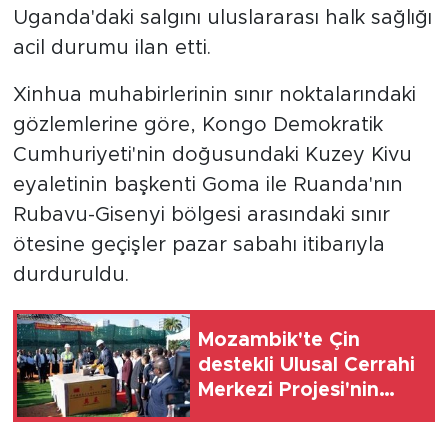
Uganda'daki salgını uluslararası halk sağlığı
acil durumu ilan etti.
Xinhua muhabirlerinin sınır noktalarındaki
gözlemlerine göre, Kongo Demokratik
Cumhuriyeti'nin doğusundaki Kuzey Kivu
eyaletinin başkenti Goma ile Ruanda'nın
Rubavu-Gisenyi bölgesi arasındaki sınır
ötesine geçişler pazar sabahı itibarıyla
durduruldu.
Mozambik'te Çin
destekli Ulusal Cerrahi
Merkezi Projesi'nin
temel atma töreni
düzenlendi