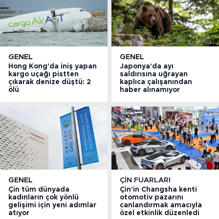
GENEL
GENEL
Hong Kong'da iniş yapan
Japonya'da ayı
kargo uçağı pistten
saldırısına uğrayan
çıkarak denize düştü: 2
kaplıca çalışanından
ölü
haber alınamıyor
GENEL
ÇIN FUARLARI
Çin tüm dünyada
Çin'in Changsha kenti
kadınların çok yönlü
otomotiv pazarını
gelişimi için yeni adımlar
canlandırmak amacıyla
atıyor
özel etkinlik düzenledi