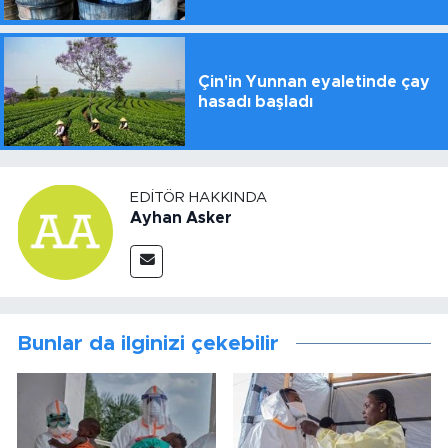
Çin'in Yunnan eyaletinde çay
hasadı başladı
EDITÖR HAKKINDA
Ayhan Asker
Bunlar da ilginizi çekebilir