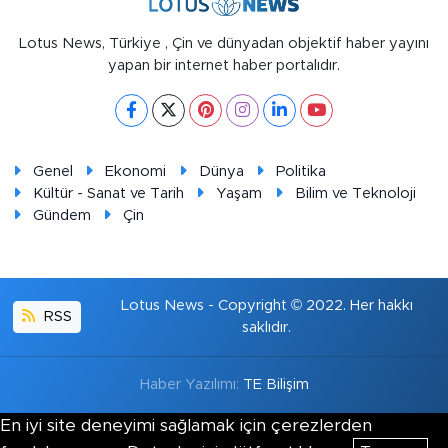
Lotus News, Türkiye , Çin ve dünyadan objektif haber yayını
yapan bir internet haber portalıdır.
Genel
Ekonomi
Dünya
Politika
Kültür - Sanat ve Tarih
Yaşam
Bilim ve Teknoloji
Gündem
Çin
Lotus News - Copyright © 2022. Her hakkı
RSS
saklıdır.
Haber Yazılımı:
TE Bilişim
En iyi site deneyimi sağlamak için çerezlerden