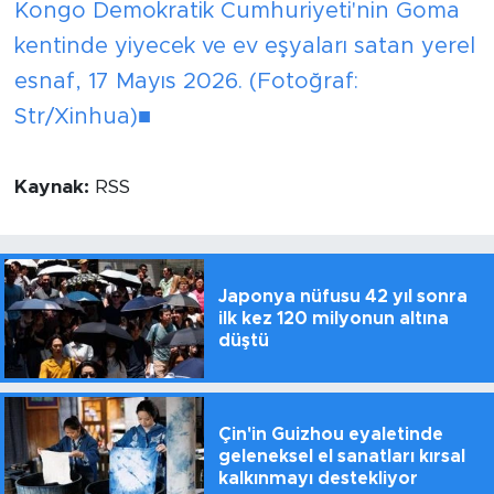
Kongo Demokratik Cumhuriyeti'nin Goma
kentinde yiyecek ve ev eşyaları satan yerel
esnaf, 17 Mayıs 2026. (Fotoğraf:
Str/Xinhua)■
Kaynak:
RSS
Japonya nüfusu 42 yıl sonra
ilk kez 120 milyonun altına
düştü
Çin'in Guizhou eyaletinde
geleneksel el sanatları kırsal
kalkınmayı destekliyor