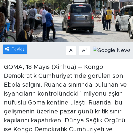
Gündem
Video
Sağlık
Paylaş
-
+
A
A
Foto Haber
GOMA, 18 Mayıs (Xinhua) -- Kongo
Xinhua
Demokratik Cumhuriyeti'nde görülen son
Ebola salgını, Ruanda sınırında bulunan ve
Xinhua Türkiye
isyancıların kontrolündeki 1 milyonu aşkın
Seyahat
nüfuslu Goma kentine ulaştı. Ruanda, bu
gelişmenin üzerine pazar günü kritik sınır
kapılarını kapatırken, Dünya Sağlık Örgütü
ise Kongo Demokratik Cumhuriyeti ve