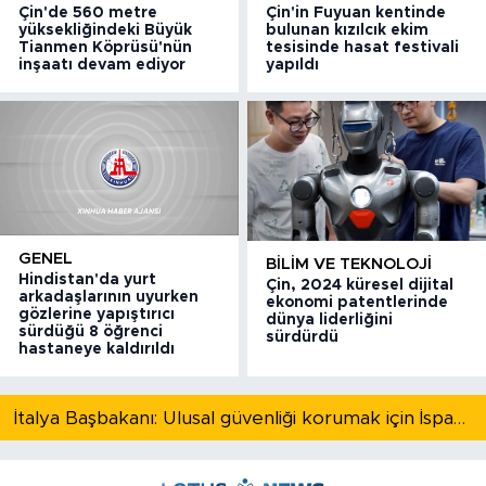
Çin'de 560 metre
Çin'in Fuyuan kentinde
yüksekliğindeki Büyük
bulunan kızılcık ekim
Tianmen Köprüsü'nün
tesisinde hasat festivali
inşaatı devam ediyor
yapıldı
GENEL
BILIM VE TEKNOLOJI
Hindistan'da yurt
Çin, 2024 küresel dijital
arkadaşlarının uyurken
ekonomi patentlerinde
gözlerine yapıştırıcı
dünya liderliğini
sürdüğü 8 öğrenci
sürdürdü
hastaneye kaldırıldı
İtalya Başbakanı: Ulusal güvenliği korumak için İspanya ile Schengen kapsamındaki serbest dolaşımı askıya alıyoruz