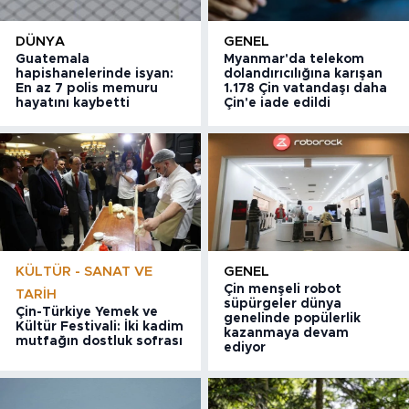
DÜNYA
GENEL
Guatemala
Myanmar'da telekom
hapishanelerinde isyan:
dolandırıcılığına karışan
En az 7 polis memuru
1.178 Çin vatandaşı daha
hayatını kaybetti
Çin'e iade edildi
KÜLTÜR - SANAT VE
GENEL
Çin menşeli robot
TARIH
süpürgeler dünya
Çin-Türkiye Yemek ve
genelinde popülerlik
Kültür Festivali: İki kadim
kazanmaya devam
mutfağın dostluk sofrası
ediyor