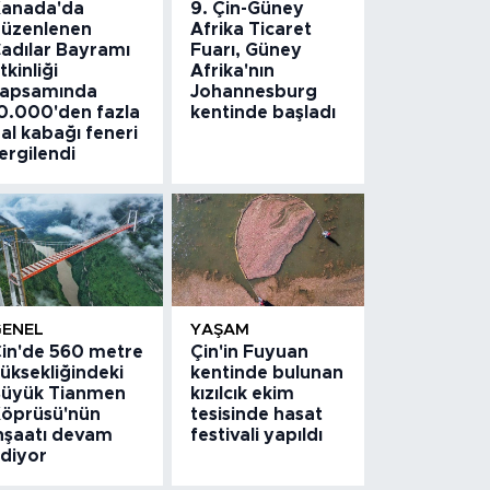
anada'da
9. Çin-Güney
üzenlenen
Afrika Ticaret
adılar Bayramı
Fuarı, Güney
tkinliği
Afrika'nın
apsamında
Johannesburg
0.000'den fazla
kentinde başladı
al kabağı feneri
ergilendi
GENEL
YAŞAM
in'de 560 metre
Çin'in Fuyuan
üksekliğindeki
kentinde bulunan
üyük Tianmen
kızılcık ekim
öprüsü'nün
tesisinde hasat
nşaatı devam
festivali yapıldı
diyor