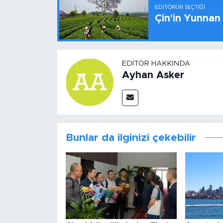
EDITÖRÜN SEÇTIĞI
Çin'in Yunnan
EDITÖR HAKKINDA
Ayhan Asker
Bunlar da ilginizi çekebilir