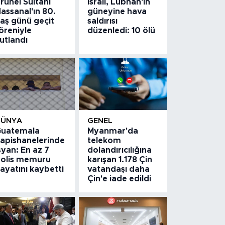
runei Sultanı
İsrail, Lübnan'ın
assanal'ın 80.
güneyine hava
aş günü geçit
saldırısı
öreniyle
düzenledi: 10 ölü
utlandı
DÜNYA
GENEL
uatemala
Myanmar'da
apishanelerinde
telekom
syan: En az 7
dolandırıcılığına
olis memuru
karışan 1.178 Çin
ayatını kaybetti
vatandaşı daha
Çin'e iade edildi