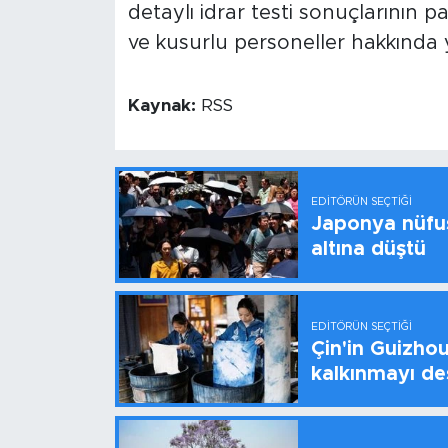
detaylı idrar testi sonuçlarının 
ve kusurlu personeller hakkında y
Kaynak:
RSS
EDITÖRÜN SEÇTIĞI
Japonya nüfus
altına düştü
EDITÖRÜN SEÇTIĞI
Çin'in Guizhou
kalkınmayı de