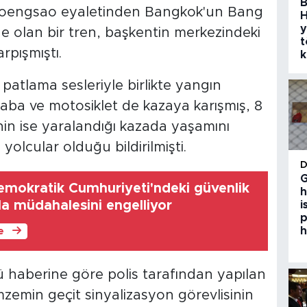
B
oengsao eyaletinden Bangkok'un Bang
H
y
e olan bir tren, başkentin merkezindeki
t
rpışmıştı.
k
 patlama sesleriyle birlikte yangın
raba ve motosiklet de kazaya karışmış, 8
şinin ise yaralandığı kazada yaşamını
yolcular olduğu bildirilmişti.
G
mokratik Cumhuriyeti'ndeki güvenlik
h
la müdahalesini engelliyor
i
p
h
le
haberine göre polis tarafından yapılan
mzemin geçit sinyalizasyon görevlisinin