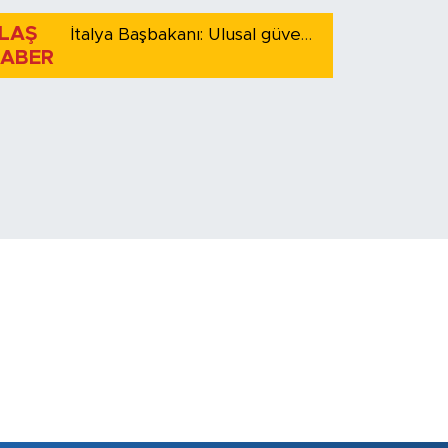
LAŞ
İtalya Başbakanı: Ulusal güvenliği korumak için İspanya ile Schengen kapsamındaki serbest dolaşımı askıya alıyoruz
ABER