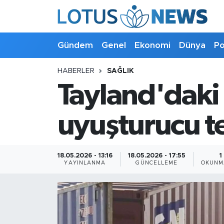
Genel
Gündem
Genel
Ekonomi
Dünya
Po
Ekonomi
HABERLER
SAĞLIK
Tayland'daki 
Dünya
Politika
uyuşturucu tes
Kültür - Sanat ve Tarih
18.05.2026 - 13:16
18.05.2026 - 17:55
1
YAYINLANMA
GÜNCELLEME
OKUNM
Yaşam
Bilim ve Teknoloji
Çin Fuarları