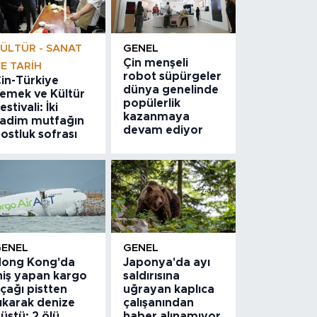
ÜLTÜR - SANAT
GENEL
Çin menşeli
E TARIH
robot süpürgeler
in-Türkiye
dünya genelinde
emek ve Kültür
popülerlik
estivali: İki
kazanmaya
adim mutfağın
devam ediyor
ostluk sofrası
GENEL
GENEL
ong Kong'da
Japonya'da ayı
niş yapan kargo
saldırısına
çağı pistten
uğrayan kaplıca
ıkarak denize
çalışanından
üştü: 2 ölü
haber alınamıyor