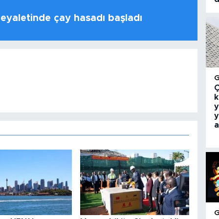
 eyaletinde çay hasadı başladı
Ç
k
y
y
a