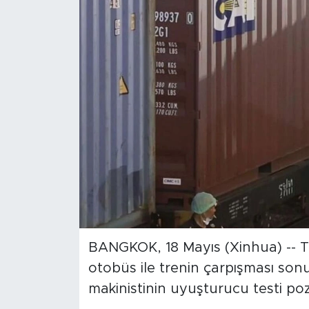
Gündem
Video
Sağlık
Foto Haber
Xinhua
Xinhua Türkiye
Seyahat
BANGKOK, 18 Mayıs (Xinhua) -- T
otobüs ile trenin çarpışması so
makinistinin uyuşturucu testi pozit