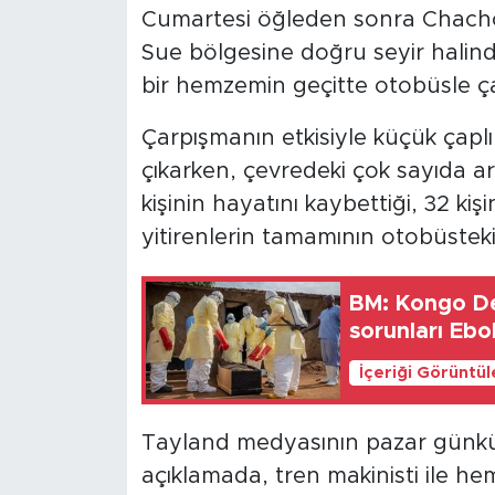
Cumartesi öğleden sonra Chach
Sue bölgesine doğru seyir halind
bir hemzemin geçitte otobüsle ça
Çarpışmanın etkisiyle küçük çaplı
çıkarken, çevredeki çok sayıda a
kişinin hayatını kaybettiği, 32 ki
yitirenlerin tamamının otobüsteki 
BM: Kongo De
sorunları Ebo
İçeriği Görüntü
Tayland medyasının pazar günkü 
açıklamada, tren makinisti ile he