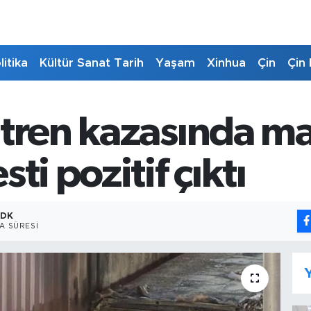
litika
Kültür Sanat Tarih
Yaşam
Xinhua
Çin
Çin 
tren kazasında ma
ti pozitif çıktı
 DK
A SÜRESI
Y