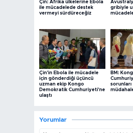
Çin: Afrika ülkelerine Ebola
Avustraly
ile mücadelede destek
gribiyle 
vermeyi sürdüreceğiz
mücadele 
Çin'in Ebola ile mücadele
BM: Kong
için gönderdiği üçüncü
Cumhuriye
uzman ekip Kongo
sorunları
Demokratik Cumhuriyeti'ne
müdahales
ulaştı
Yorumlar