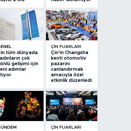
GENEL
ÇIN FUARLARI
in tüm dünyada
Çin'in Changsha
adınların çok
kenti otomotiv
önlü gelişimi için
pazarını
eni adımlar
canlandırmak
tıyor
amacıyla özel
etkinlik düzenledi
GÜNDEM
ÇIN FUARLARI