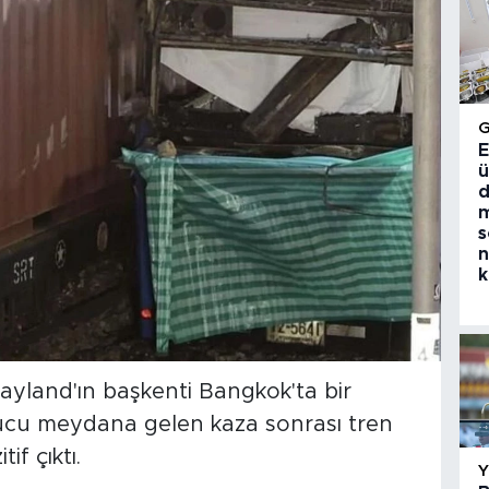
E
ü
d
m
s
n
k
ayland'ın başkenti Bangkok'ta bir
nucu meydana gelen kaza sonrası tren
if çıktı.