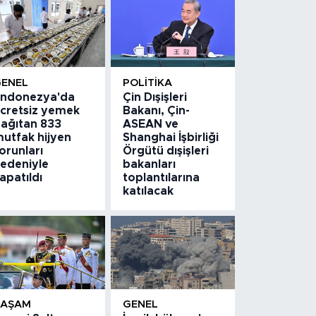
GENEL
POLITIKA
ndonezya'da
Çin Dışişleri
cretsiz yemek
Bakanı, Çin-
ağıtan 833
ASEAN ve
utfak hijyen
Shanghai İşbirliği
orunları
Örgütü dışişleri
edeniyle
bakanları
apatıldı
toplantılarına
katılacak
YAŞAM
GENEL