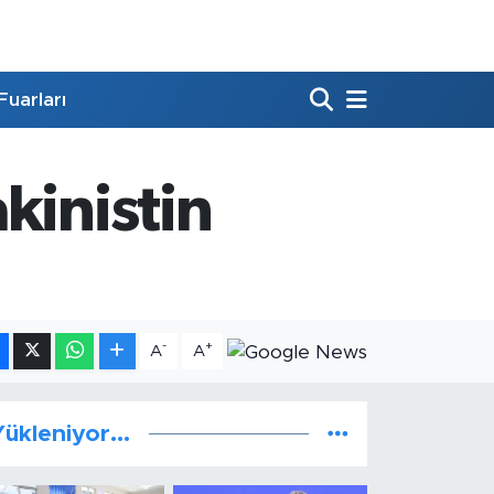
Fuarları
kinistin
-
+
A
A
ükleniyor...