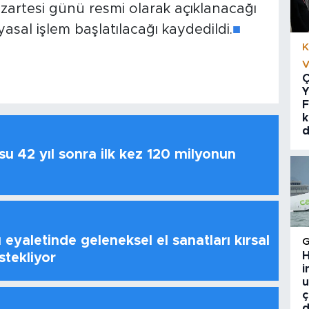
pazartesi günü resmi olarak açıklanacağı
asal işlem başlatılacağı kaydedildi.
■
K
V
Ç
Y
F
k
d
u 42 yıl sonra ilk kez 120 milyonun
 eyaletinde geleneksel el sanatları kırsal
H
stekliyor
i
u
ç
d