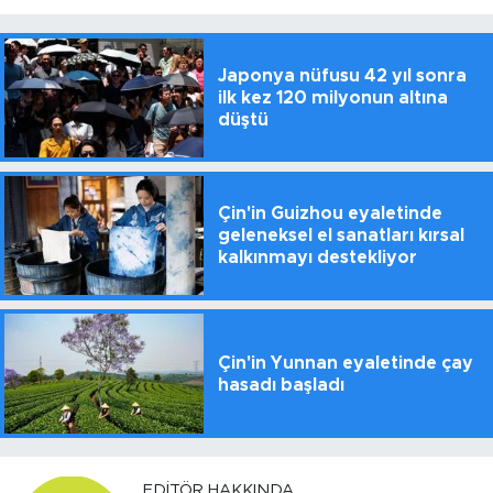
Japonya nüfusu 42 yıl sonra
ilk kez 120 milyonun altına
düştü
Çin'in Guizhou eyaletinde
geleneksel el sanatları kırsal
kalkınmayı destekliyor
Çin'in Yunnan eyaletinde çay
hasadı başladı
EDITÖR HAKKINDA