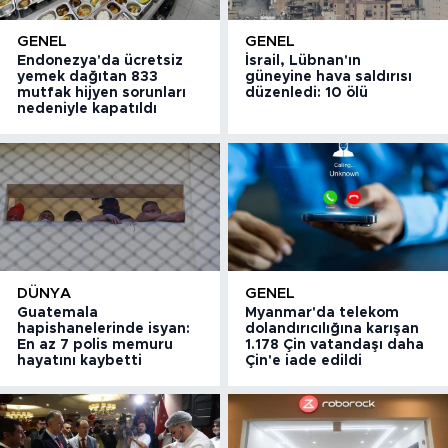
GENEL
GENEL
Endonezya'da ücretsiz
İsrail, Lübnan'ın
yemek dağıtan 833
güneyine hava saldırısı
mutfak hijyen sorunları
düzenledi: 10 ölü
nedeniyle kapatıldı
DÜNYA
GENEL
Guatemala
Myanmar'da telekom
hapishanelerinde isyan:
dolandırıcılığına karışan
En az 7 polis memuru
1.178 Çin vatandaşı daha
hayatını kaybetti
Çin'e iade edildi