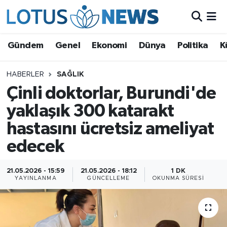
Genel
Gündem
Genel
Ekonomi
Dünya
Politika
K
Ekonomi
HABERLER
SAĞLIK
Çinli doktorlar, Burundi'de
Dünya
yaklaşık 300 katarakt
Politika
hastasını ücretsiz ameliyat
Kültür - Sanat ve Tarih
edecek
Yaşam
21.05.2026 - 15:59
21.05.2026 - 18:12
1 DK
YAYINLANMA
GÜNCELLEME
OKUNMA SÜRESI
Bilim ve Teknoloji
Çin Fuarları