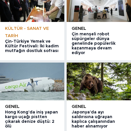
KÜLTÜR - SANAT VE
GENEL
Çin menşeli robot
TARIH
süpürgeler dünya
Çin-Türkiye Yemek ve
genelinde popülerlik
Kültür Festivali: İki kadim
kazanmaya devam
mutfağın dostluk sofrası
ediyor
GENEL
GENEL
Hong Kong'da iniş yapan
Japonya'da ayı
kargo uçağı pistten
saldırısına uğrayan
çıkarak denize düştü: 2
kaplıca çalışanından
ölü
haber alınamıyor