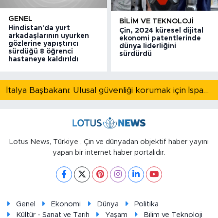
GENEL
BILIM VE TEKNOLOJI
Hindistan'da yurt
Çin, 2024 küresel dijital
arkadaşlarının uyurken
ekonomi patentlerinde
gözlerine yapıştırıcı
dünya liderliğini
sürdüğü 8 öğrenci
sürdürdü
hastaneye kaldırıldı
İtalya Başbakanı: Ulusal güvenliği korumak için İspanya ile Schengen kapsamındaki serbest dolaşımı askıya alıyoruz
Lotus News, Türkiye , Çin ve dünyadan objektif haber yayını
yapan bir internet haber portalıdır.
Genel
Ekonomi
Dünya
Politika
Kültür - Sanat ve Tarih
Yaşam
Bilim ve Teknoloji