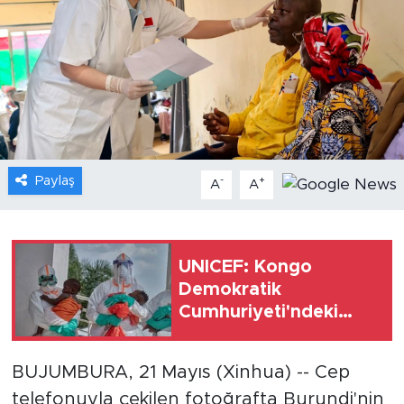
Gündem
Video
Sağlık
Foto Haber
Paylaş
-
+
A
A
Xinhua
Xinhua Türkiye
UNICEF: Kongo
Demokratik
Seyahat
Cumhuriyeti'ndeki
Ebola salgınında 330
çocuk hayatını
BUJUMBURA, 21 Mayıs (Xinhua) -- Cep
kaybetti
telefonuyla çekilen fotoğrafta Burundi'nin