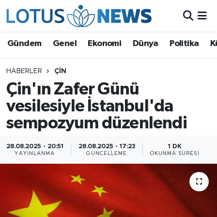
Genel
Gündem
Genel
Ekonomi
Dünya
Politika
K
Ekonomi
HABERLER
ÇIN
Çin'ın Zafer Günü
Dünya
vesilesiyle İstanbul'da
Politika
sempozyum düzenlendi
Kültür - Sanat ve Tarih
28.08.2025 - 20:51
28.08.2025 - 17:23
1 DK
YAYINLANMA
GÜNCELLEME
OKUNMA SÜRESI
Yaşam
Bilim ve Teknoloji
Çin Fuarları