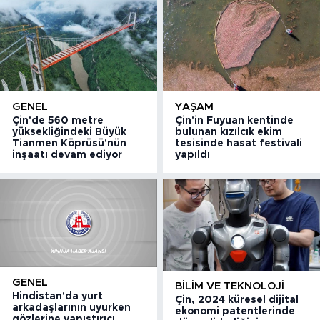
GENEL
YAŞAM
Çin'de 560 metre
Çin'in Fuyuan kentinde
yüksekliğindeki Büyük
bulunan kızılcık ekim
Tianmen Köprüsü'nün
tesisinde hasat festivali
inşaatı devam ediyor
yapıldı
GENEL
BILIM VE TEKNOLOJI
Hindistan'da yurt
Çin, 2024 küresel dijital
arkadaşlarının uyurken
ekonomi patentlerinde
gözlerine yapıştırıcı