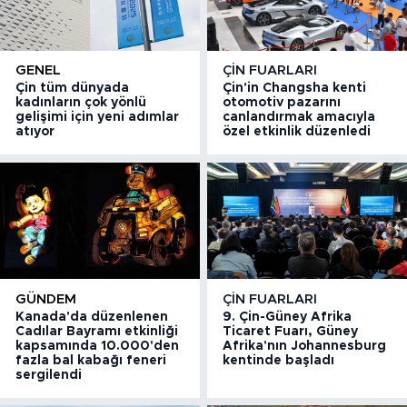
GENEL
ÇIN FUARLARI
Çin tüm dünyada
Çin'in Changsha kenti
kadınların çok yönlü
otomotiv pazarını
gelişimi için yeni adımlar
canlandırmak amacıyla
atıyor
özel etkinlik düzenledi
GÜNDEM
ÇIN FUARLARI
Kanada'da düzenlenen
9. Çin-Güney Afrika
Cadılar Bayramı etkinliği
Ticaret Fuarı, Güney
kapsamında 10.000'den
Afrika'nın Johannesburg
fazla bal kabağı feneri
kentinde başladı
sergilendi