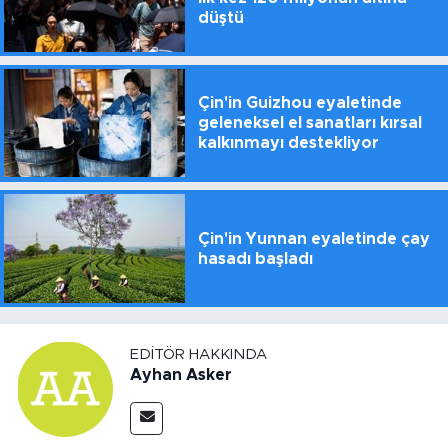
düştü
Çin'in Guizhou eyaletinde
geleneksel el sanatları kırsal
kalkınmayı destekliyor
Çin'in Yunnan eyaletinde çay
hasadı başladı
EDITÖR HAKKINDA
Ayhan Asker