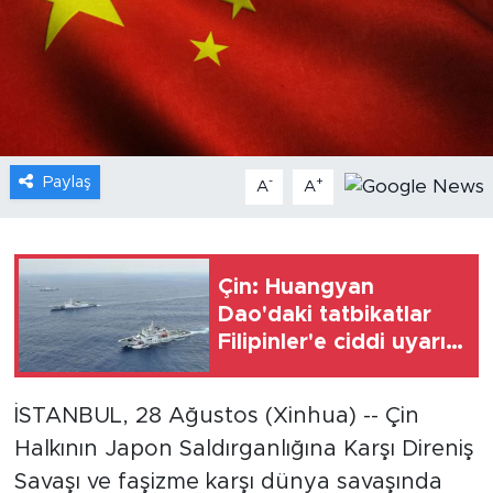
Gündem
Video
Sağlık
Paylaş
-
+
A
A
Foto Haber
Xinhua
Çin: Huangyan
Dao'daki tatbikatlar
Xinhua Türkiye
Filipinler'e ciddi uyarı
niteliği taşıyor
Seyahat
İSTANBUL, 28 Ağustos (Xinhua) -- Çin
Halkının Japon Saldırganlığına Karşı Direniş
Savaşı ve faşizme karşı dünya savaşında