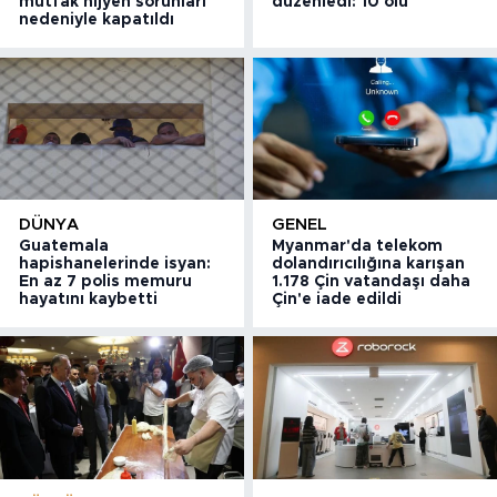
mutfak hijyen sorunları
düzenledi: 10 ölü
nedeniyle kapatıldı
DÜNYA
GENEL
Guatemala
Myanmar'da telekom
hapishanelerinde isyan:
dolandırıcılığına karışan
En az 7 polis memuru
1.178 Çin vatandaşı daha
hayatını kaybetti
Çin'e iade edildi