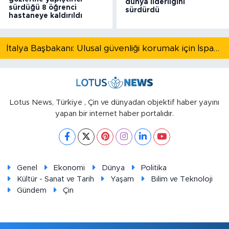
dünya liderliğini
sürdüğü 8 öğrenci
sürdürdü
hastaneye kaldırıldı
İtalya Başbakanı: Ulusal güvenliği korumak için İspanya ile Schengen kapsamındaki serbest dolaşımı askıya alıyoruz
Lotus News, Türkiye , Çin ve dünyadan objektif haber yayını
yapan bir internet haber portalıdır.
Genel
Ekonomi
Dünya
Politika
Kültür - Sanat ve Tarih
Yaşam
Bilim ve Teknoloji
Gündem
Çin