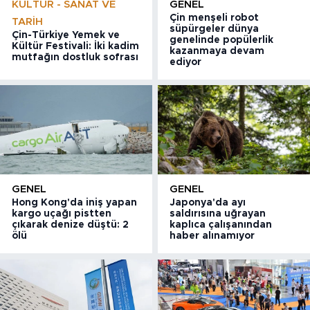
KÜLTÜR - SANAT VE
GENEL
Çin menşeli robot
TARIH
süpürgeler dünya
Çin-Türkiye Yemek ve
genelinde popülerlik
Kültür Festivali: İki kadim
kazanmaya devam
mutfağın dostluk sofrası
ediyor
GENEL
GENEL
Hong Kong'da iniş yapan
Japonya'da ayı
kargo uçağı pistten
saldırısına uğrayan
çıkarak denize düştü: 2
kaplıca çalışanından
ölü
haber alınamıyor