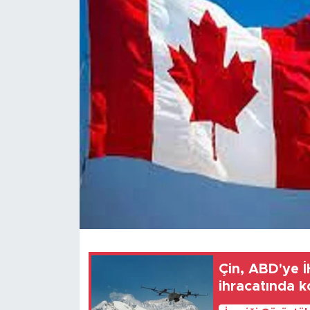
Gündem
Video
Sağlık
Foto Haber
Xinhua
Xinhua Türkiye
Seyahat
Çin, ABD'ye İH
ihracatında ko