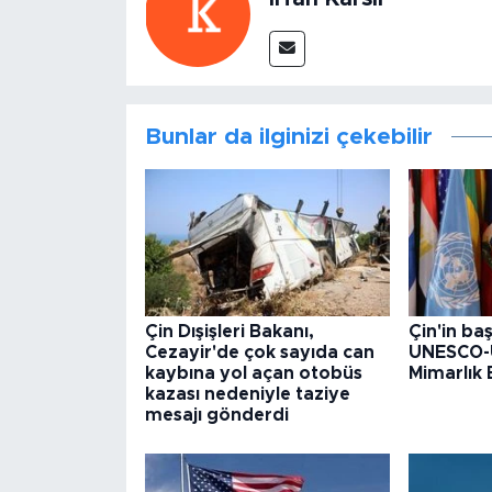
Bunlar da ilginizi çekebilir
Çin Dışişleri Bakanı,
Çin'in baş
Cezayir'de çok sayıda can
UNESCO-
kaybına yol açan otobüs
Mimarlık B
kazası nedeniyle taziye
mesajı gönderdi