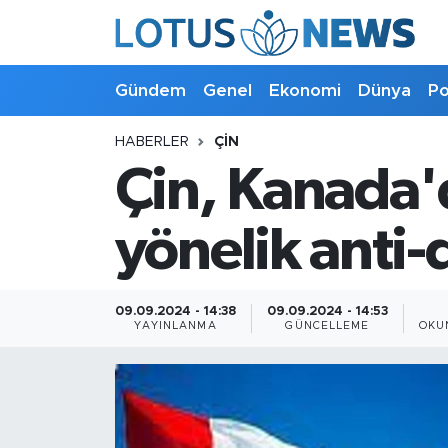
Genel
Gündem
Genel
Ekonomi
Dünya
Po
Ekonomi
HABERLER
ÇIN
Çin, Kanada'
Dünya
Politika
yönelik anti-
Kültür - Sanat ve Tarih
09.09.2024 - 14:38
09.09.2024 - 14:53
YAYINLANMA
GÜNCELLEME
OKU
Yaşam
Bilim ve Teknoloji
Çin Fuarları