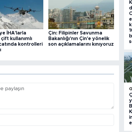
K
d
C
e
k
1
ye İHA'larla
Çin: Filipinler Savunma
b
 çift kullanımlı
Bakanlığı'nın Çin'e yönelik
s
catında kontrolleri
son açıklamalarını kınıyoruz
ı
Ç
y
B
K
i
e