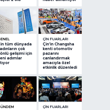
GENEL
ÇIN FUARLARI
in tüm dünyada
Çin'in Changsha
adınların çok
kenti otomotiv
önlü gelişimi için
pazarını
eni adımlar
canlandırmak
tıyor
amacıyla özel
etkinlik düzenledi
GÜNDEM
ÇIN FUARLARI