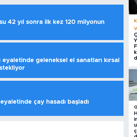
K
u 42 yıl sonra ilk kez 120 milyonun
V
Ç
Y
F
k
d
 eyaletinde geleneksel el sanatları kırsal
stekliyor
 eyaletinde çay hasadı başladı
H
i
u
ç
d