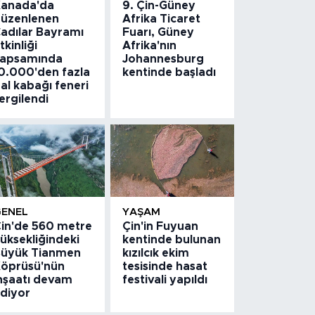
anada'da
9. Çin-Güney
üzenlenen
Afrika Ticaret
adılar Bayramı
Fuarı, Güney
tkinliği
Afrika'nın
apsamında
Johannesburg
0.000'den fazla
kentinde başladı
al kabağı feneri
ergilendi
GENEL
YAŞAM
in'de 560 metre
Çin'in Fuyuan
üksekliğindeki
kentinde bulunan
üyük Tianmen
kızılcık ekim
öprüsü'nün
tesisinde hasat
nşaatı devam
festivali yapıldı
diyor