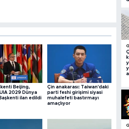
Ç
k
y
y
a
kenti Beijing,
Çin anakarası: Taiwan'daki
UIA 2029 Dünya
parti feshi girişimi siyasi
aşkenti ilan edildi
muhalefeti bastırmayı
amaçlıyor