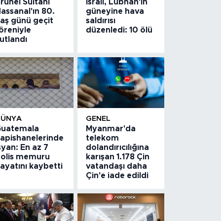
runei Sultanı
İsrail, Lübnan'ın
assanal'ın 80.
güneyine hava
aş günü geçit
saldırısı
öreniyle
düzenledi: 10 ölü
utlandı
DÜNYA
GENEL
uatemala
Myanmar'da
apishanelerinde
telekom
syan: En az 7
dolandırıcılığına
olis memuru
karışan 1.178 Çin
ayatını kaybetti
vatandaşı daha
Çin'e iade edildi