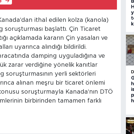
B
le
H
y
t
 Kanada'dan ithal edilen kolza (kanola)
k
 soruşturması başlattı. Çin Ticaret
ığı açıklamada kararın Çin yasaları ve
rı uyarınca alındığı bildirildi.
hracatında damping uyguladığına ve
k zarar verdiğine yönelik kanıtlar
g soruşturmasının yerli sektörleri
G
ınca alınan meşru bir ticaret önlemi
h
i
z konusu soruşturmayla Kanada'nın DTÖ
p
emlerinin birbirinden tamamen farklı
h