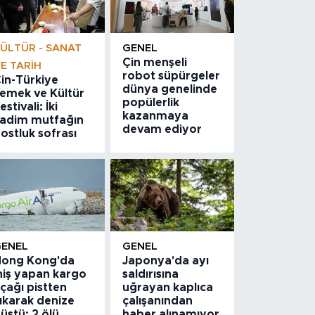
ÜLTÜR - SANAT
GENEL
Çin menşeli
E TARIH
robot süpürgeler
in-Türkiye
dünya genelinde
emek ve Kültür
popülerlik
estivali: İki
kazanmaya
adim mutfağın
devam ediyor
ostluk sofrası
GENEL
GENEL
ong Kong'da
Japonya'da ayı
niş yapan kargo
saldırısına
çağı pistten
uğrayan kaplıca
ıkarak denize
çalışanından
üştü: 2 ölü
haber alınamıyor