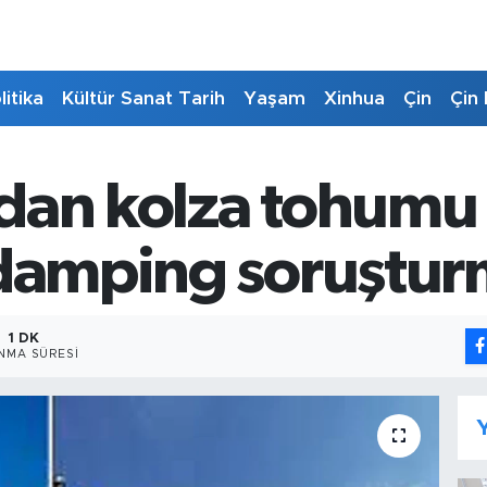
litika
Kültür Sanat Tarih
Yaşam
Xinhua
Çin
Çin 
dan kolza tohumu 
damping soruşturm
1 DK
NMA SÜRESI
Y