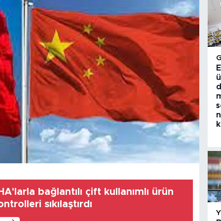
E
ü
d
m
s
n
k
A'larla bağlantılı çift kullanımlı ürün
ntrolleri sıkılaştırdı