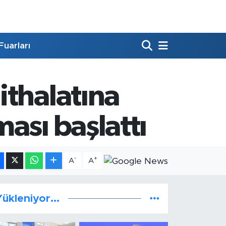
Fuarları
ithalatına
ası başlattı
-
+
A
A
ükleniyor...