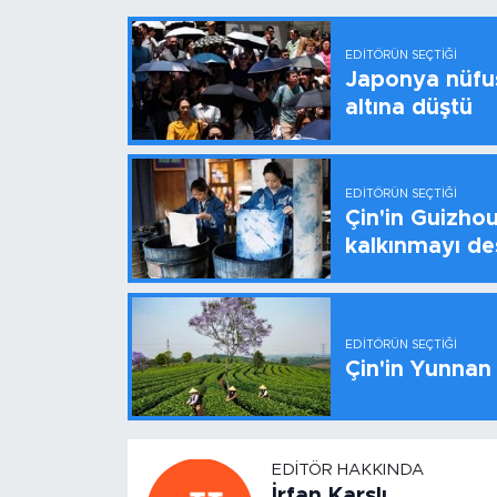
EDITÖRÜN SEÇTIĞI
Japonya nüfus
altına düştü
EDITÖRÜN SEÇTIĞI
Çin'in Guizhou
kalkınmayı de
EDITÖRÜN SEÇTIĞI
Çin'in Yunnan
EDITÖR HAKKINDA
İrfan Karslı