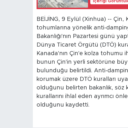
İçeriği Görüntü
BEİJİNG, 9 Eylül (Xinhua) -- Çin,
tohumlarına yönelik anti-damping
Bakanlığı'nın Pazartesi günü yapt
Dünya Ticaret Örgütü (DTÖ) kuralla
Kanada'nın Çin'e kolza tohumu i
bunun Çin'in yerli sektörüne büyü
bulunduğu belirtildi. Anti-dampin
korumak üzere DTÖ kuralları uyar
olduğunu belirten bakanlık, sö
kurallarını ihlal eden ayrımcı önl
olduğunu kaydetti.