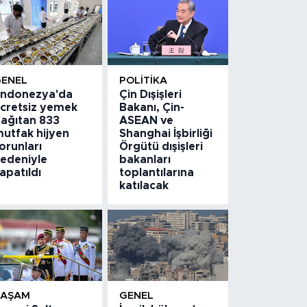
GENEL
POLITIKA
ndonezya'da
Çin Dışişleri
cretsiz yemek
Bakanı, Çin-
ağıtan 833
ASEAN ve
utfak hijyen
Shanghai İşbirliği
orunları
Örgütü dışişleri
edeniyle
bakanları
apatıldı
toplantılarına
katılacak
YAŞAM
GENEL