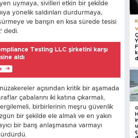
yen uymaya, sivilleri etkin bir şekilde
apıya yönelik saldırıları durdurmaya,
üşürmeye ve barışın en kısa sürede tesisi
K
V
' dedi.
Ç
Y
F
ompliance Testing LLC şirketini karşı
k
sine aldı
d
le
üzakereler açısından kritik bir aşamada
aflar çabalarını iki katına çıkarmalı,
sergilemeli, birbirlerinin meşru güvenlik
H
üzgün bir şekilde ele almalı ve en yakın
i
ayıcı bir barış anlaşmasına varmayı
u
ç
 sürdürdü.
d