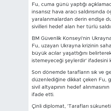
Fu, cuma günü yaptığı açıklamada
insansız hava aracı saldırısında 
yaralanmalardan derin endişe duy
sivilleri hedef alan her türlü saldır
BM Güvenlik Konseyi'nin Ukrayna
Fu, uzayan Ukrayna krizinin sahad
büyük acılar yaşattığını belirtere
istemeyeceği şeylerdir' ifadesini k
Son dönemde tarafların sık ve geni
düzenlediğine dikkat çeken Fu, gi
sivil altyapının hedef alınmasını
ifade etti.
Çinli diplomat, 'Tarafları sükune