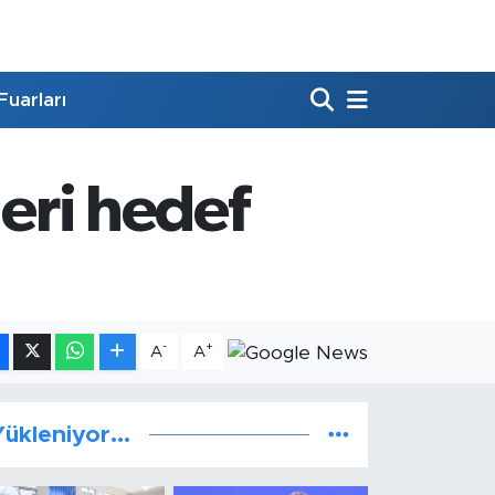
Fuarları
leri hedef
-
+
A
A
ükleniyor...