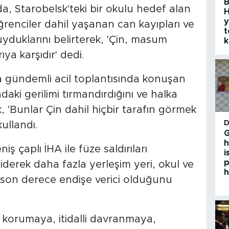
B
, Starobelsk'teki bir okulu hedef alan
H
y
öğrenciler dahil yaşanan can kayıpları ve
t
duklarını belirterek, 'Çin, masum
k
ıya karşıdır' dedi.
 gündemli acil toplantısında konuşan
aki gerilimi tırmandırdığını ve halka
k, 'Bunlar Çin dahil hiçbir tarafın görmek
ullandı.
G
h
ş çaplı İHA ile füze saldırıları
i
p
derek daha fazla yerleşim yeri, okul ve
h
n son derece endişe verici olduğunu
ti korumaya, itidalli davranmaya,