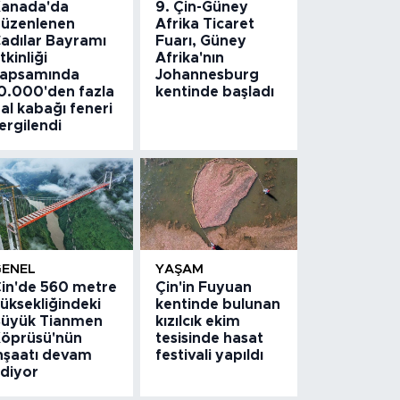
anada'da
9. Çin-Güney
üzenlenen
Afrika Ticaret
adılar Bayramı
Fuarı, Güney
tkinliği
Afrika'nın
apsamında
Johannesburg
0.000'den fazla
kentinde başladı
al kabağı feneri
ergilendi
GENEL
YAŞAM
in'de 560 metre
Çin'in Fuyuan
üksekliğindeki
kentinde bulunan
üyük Tianmen
kızılcık ekim
öprüsü'nün
tesisinde hasat
nşaatı devam
festivali yapıldı
diyor