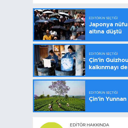
EDITÖRÜN SEÇTIĞI
Japonya nüfus
altına düştü
EDITÖRÜN SEÇTIĞI
Çin'in Guizhou
kalkınmayı de
EDITÖRÜN SEÇTIĞI
Çin'in Yunnan
EDITÖR HAKKINDA