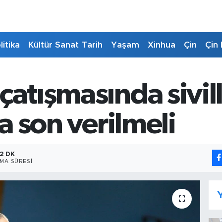
litika
Kültür Sanat Tarih
Yaşam
Xinhua
Çin
Çin 
çatışmasında sivil
ra son verilmeli
2 DK
MA SÜRESI
Y