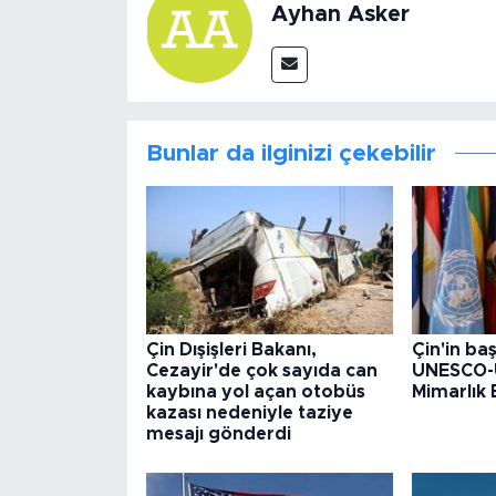
Ayhan Asker
Bunlar da ilginizi çekebilir
Çin Dışişleri Bakanı,
Çin'in baş
Cezayir'de çok sayıda can
UNESCO-
kaybına yol açan otobüs
Mimarlık B
kazası nedeniyle taziye
mesajı gönderdi