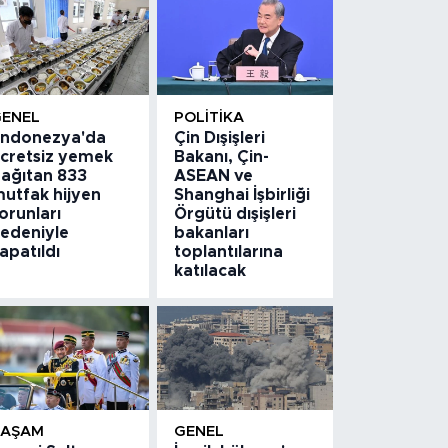
GENEL
POLITIKA
ndonezya'da
Çin Dışişleri
cretsiz yemek
Bakanı, Çin-
ağıtan 833
ASEAN ve
utfak hijyen
Shanghai İşbirliği
orunları
Örgütü dışişleri
edeniyle
bakanları
apatıldı
toplantılarına
katılacak
YAŞAM
GENEL