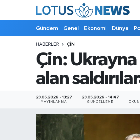
Genel
Gündem
Genel
Ekonomi
Dünya
Po
Ekonomi
HABERLER
ÇIN
Çin: Ukrayna 
Dünya
Politika
alan saldırıla
Kültür - Sanat ve Tarih
23.05.2026 - 13:27
23.05.2026 - 14:47
YAYINLANMA
GÜNCELLEME
OKUN
Yaşam
Bilim ve Teknoloji
Çin Fuarları