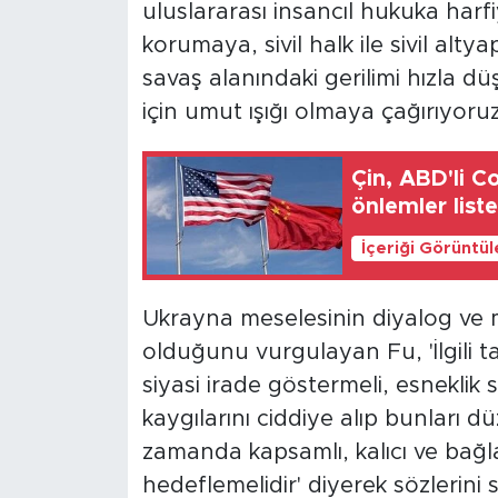
uluslararası insancıl hukuka harfi
korumaya, sivil halk ile sivil alty
savaş alanındaki gerilimi hızla d
için umut ışığı olmaya çağırıyoruz
Çin, ABD'li C
önlemler liste
İçeriği Görüntü
Ukrayna meselesinin diyalog ve m
olduğunu vurgulayan Fu, 'İlgili tar
siyasi irade göstermeli, esneklik 
kaygılarını ciddiye alıp bunları d
zamanda kapsamlı, kalıcı ve bağl
hedeflemelidir' diyerek sözlerini