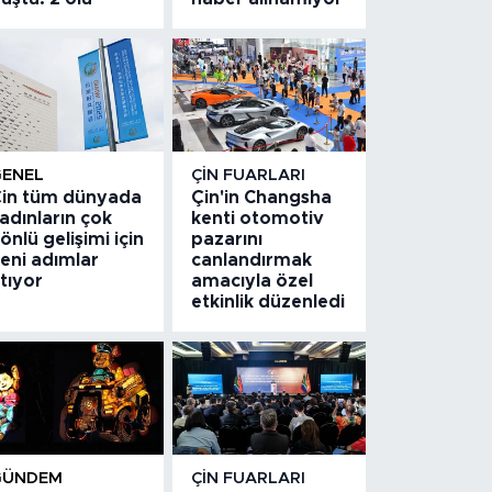
GENEL
ÇIN FUARLARI
in tüm dünyada
Çin'in Changsha
adınların çok
kenti otomotiv
önlü gelişimi için
pazarını
eni adımlar
canlandırmak
tıyor
amacıyla özel
etkinlik düzenledi
GÜNDEM
ÇIN FUARLARI