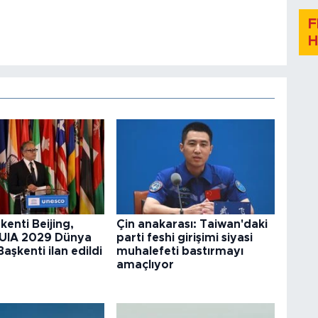
F
H
kenti Beijing,
Çin anakarası: Taiwan'daki
UIA 2029 Dünya
parti feshi girişimi siyasi
aşkenti ilan edildi
muhalefeti bastırmayı
amaçlıyor