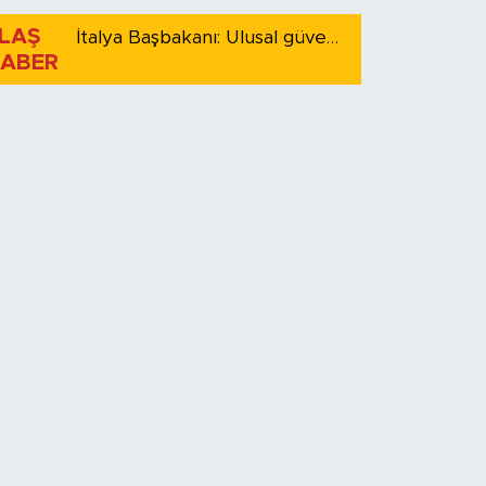
LAŞ
İtalya Başbakanı: Ulusal güvenliği korumak için İspanya ile Schengen kapsamındaki serbest dolaşımı askıya alıyoruz
ABER