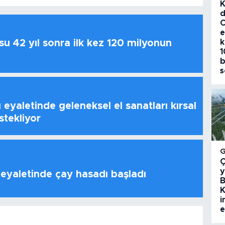
K
d
C
e
k
u 42 yıl sonra ilk kez 120 milyonun
1
b
s
 eyaletinde geleneksel el sanatları kırsal
stekliyor
Ç
y
 eyaletinde çay hasadı başladı
B
K
i
e