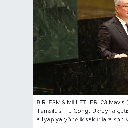
Gündem
Video
Sağlık
Foto Haber
Xinhua
Xinhua Türkiye
Seyahat
BİRLEŞMİŞ MİLLETLER, 23 Mayıs (Xi
Temsilcisi Fu Cong, Ukrayna çatışm
altyapıya yönelik saldırılara son