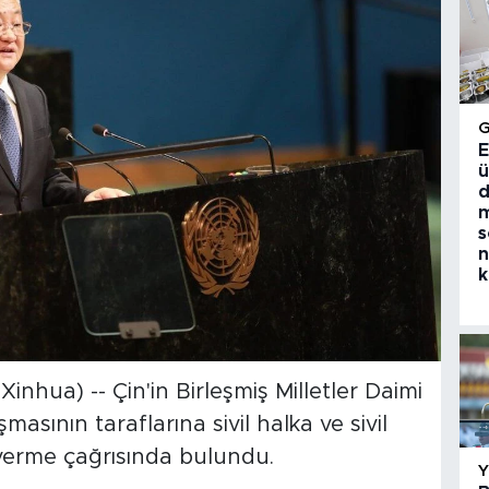
E
ü
d
m
s
n
k
nhua) -- Çin'in Birleşmiş Milletler Daimi
asının taraflarına sivil halka ve sivil
 verme çağrısında bulundu.