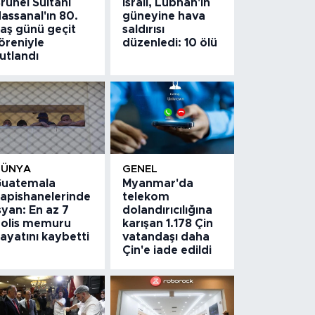
runei Sultanı
İsrail, Lübnan'ın
assanal'ın 80.
güneyine hava
aş günü geçit
saldırısı
öreniyle
düzenledi: 10 ölü
utlandı
DÜNYA
GENEL
uatemala
Myanmar'da
apishanelerinde
telekom
syan: En az 7
dolandırıcılığına
olis memuru
karışan 1.178 Çin
ayatını kaybetti
vatandaşı daha
Çin'e iade edildi