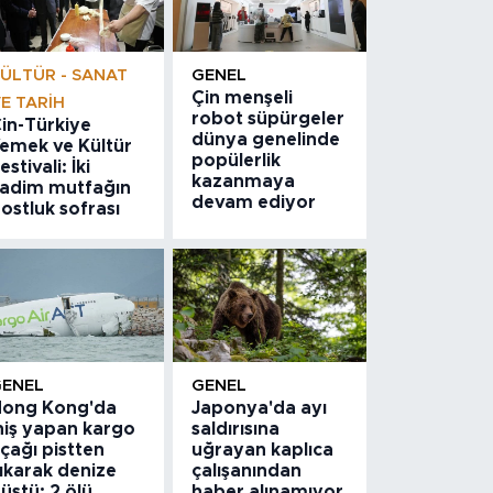
ÜLTÜR - SANAT
GENEL
Çin menşeli
E TARIH
robot süpürgeler
in-Türkiye
dünya genelinde
emek ve Kültür
popülerlik
estivali: İki
kazanmaya
adim mutfağın
devam ediyor
ostluk sofrası
GENEL
GENEL
ong Kong'da
Japonya'da ayı
niş yapan kargo
saldırısına
çağı pistten
uğrayan kaplıca
ıkarak denize
çalışanından
üştü: 2 ölü
haber alınamıyor