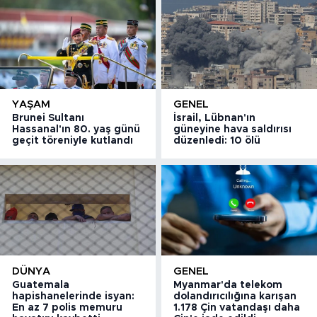
YAŞAM
GENEL
Brunei Sultanı
İsrail, Lübnan'ın
Hassanal'ın 80. yaş günü
güneyine hava saldırısı
geçit töreniyle kutlandı
düzenledi: 10 ölü
DÜNYA
GENEL
Guatemala
Myanmar'da telekom
hapishanelerinde isyan:
dolandırıcılığına karışan
En az 7 polis memuru
1.178 Çin vatandaşı daha