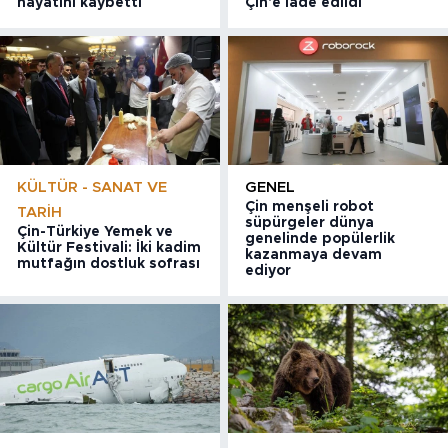
hayatını kaybetti
Çin'e iade edildi
KÜLTÜR - SANAT VE
GENEL
Çin menşeli robot
TARIH
süpürgeler dünya
Çin-Türkiye Yemek ve
genelinde popülerlik
Kültür Festivali: İki kadim
kazanmaya devam
mutfağın dostluk sofrası
ediyor