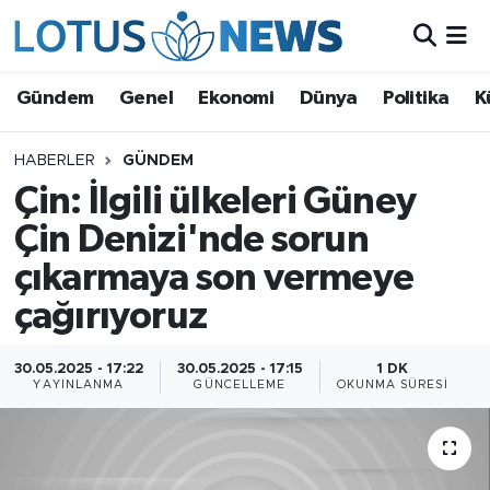
Genel
Gündem
Genel
Ekonomi
Dünya
Politika
K
Ekonomi
HABERLER
GÜNDEM
Çin: İlgili ülkeleri Güney
Dünya
Çin Denizi'nde sorun
Politika
çıkarmaya son vermeye
Kültür - Sanat ve Tarih
çağırıyoruz
Yaşam
30.05.2025 - 17:22
30.05.2025 - 17:15
1 DK
YAYINLANMA
GÜNCELLEME
OKUNMA SÜRESI
Bilim ve Teknoloji
Çin Fuarları