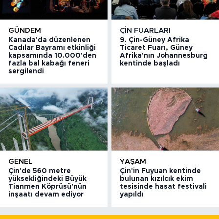
GÜNDEM
ÇIN FUARLARI
Kanada'da düzenlenen
9. Çin-Güney Afrika
Cadılar Bayramı etkinliği
Ticaret Fuarı, Güney
kapsamında 10.000'den
Afrika'nın Johannesburg
fazla bal kabağı feneri
kentinde başladı
sergilendi
GENEL
YAŞAM
Çin'de 560 metre
Çin'in Fuyuan kentinde
yüksekliğindeki Büyük
bulunan kızılcık ekim
Tianmen Köprüsü'nün
tesisinde hasat festivali
inşaatı devam ediyor
yapıldı