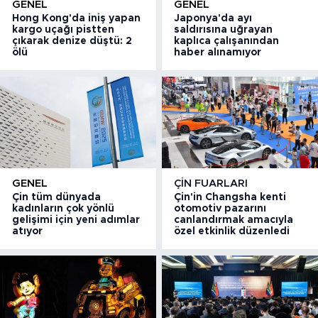
GENEL
GENEL
Hong Kong'da iniş yapan
Japonya'da ayı
kargo uçağı pistten
saldırısına uğrayan
çıkarak denize düştü: 2
kaplıca çalışanından
ölü
haber alınamıyor
GENEL
ÇIN FUARLARI
Çin tüm dünyada
Çin'in Changsha kenti
kadınların çok yönlü
otomotiv pazarını
gelişimi için yeni adımlar
canlandırmak amacıyla
atıyor
özel etkinlik düzenledi