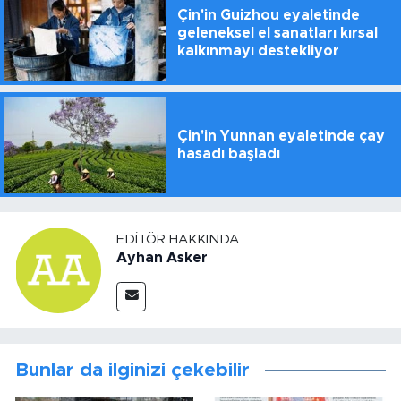
Çin'in Guizhou eyaletinde
geleneksel el sanatları kırsal
kalkınmayı destekliyor
Çin'in Yunnan eyaletinde çay
hasadı başladı
EDITÖR HAKKINDA
Ayhan Asker
Bunlar da ilginizi çekebilir