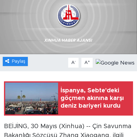
Gündem
Video
Sağlık
Foto Haber
Paylaş
-
+
A
A
Xinhua
Xinhua Türkiye
İspanya, Sebte'deki
göçmen akınına karşı
Seyahat
deniz bariyeri kurdu
BEİJİNG, 30 Mayıs (Xinhua) -- Çin Savunma
Bakanlığı Sözcüsü Zhang Xiaogang, ilgili