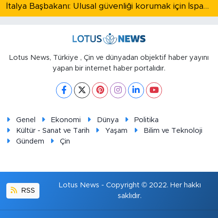
İtalya Başbakanı: Ulusal güvenliği korumak için İspanya ile Schengen kapsamındaki serbest dolaşımı askıya alıyoruz
Lotus News, Türkiye , Çin ve dünyadan objektif haber yayını
yapan bir internet haber portalıdır.
Genel
Ekonomi
Dünya
Politika
Kültür - Sanat ve Tarih
Yaşam
Bilim ve Teknoloji
Gündem
Çin
Lotus News - Copyright © 2022. Her hakkı
RSS
saklıdır.