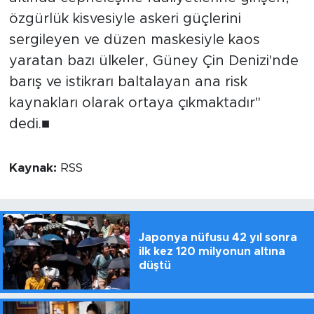
özgürlük kisvesiyle askeri güçlerini
sergileyen ve düzen maskesiyle kaos
yaratan bazı ülkeler, Güney Çin Denizi'nde
barış ve istikrarı baltalayan ana risk
kaynakları olarak ortaya çıkmaktadır"
dedi.■
Kaynak:
RSS
Japonya nüfusu 42 yıl sonra
ilk kez 120 milyonun altına
düştü