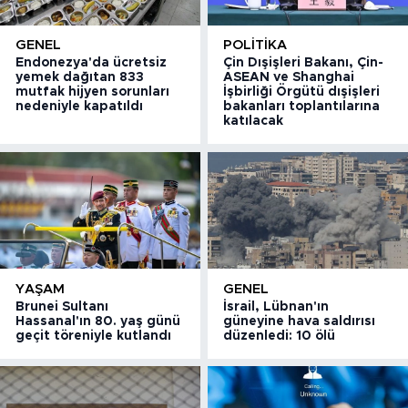
GENEL
POLITIKA
Endonezya'da ücretsiz
Çin Dışişleri Bakanı, Çin-
yemek dağıtan 833
ASEAN ve Shanghai
mutfak hijyen sorunları
İşbirliği Örgütü dışişleri
nedeniyle kapatıldı
bakanları toplantılarına
katılacak
YAŞAM
GENEL
Brunei Sultanı
İsrail, Lübnan'ın
Hassanal'ın 80. yaş günü
güneyine hava saldırısı
geçit töreniyle kutlandı
düzenledi: 10 ölü