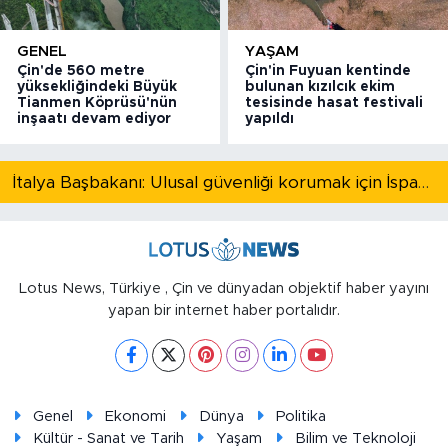
GENEL
YAŞAM
Çin'de 560 metre
Çin'in Fuyuan kentinde
yüksekliğindeki Büyük
bulunan kızılcık ekim
Tianmen Köprüsü'nün
tesisinde hasat festivali
inşaatı devam ediyor
yapıldı
İtalya Başbakanı: Ulusal güvenliği korumak için İspanya ile Schengen kapsamındaki serbest dolaşımı askıya alıyoruz
Lotus News, Türkiye , Çin ve dünyadan objektif haber yayını
yapan bir internet haber portalıdır.
Genel
Ekonomi
Dünya
Politika
Kültür - Sanat ve Tarih
Yaşam
Bilim ve Teknoloji