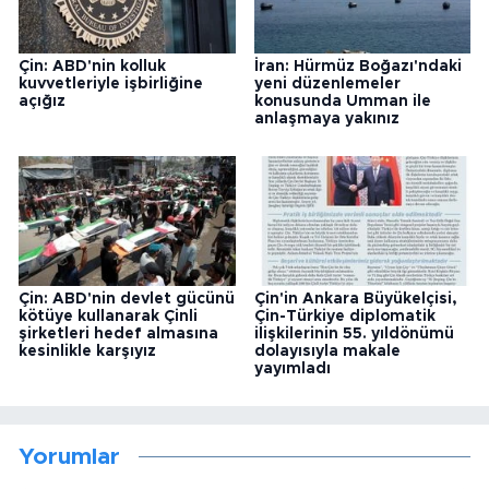
Çin: ABD'nin kolluk
İran: Hürmüz Boğazı'ndaki
kuvvetleriyle işbirliğine
yeni düzenlemeler
açığız
konusunda Umman ile
anlaşmaya yakınız
Çin: ABD'nin devlet gücünü
Çin'in Ankara Büyükelçisi,
kötüye kullanarak Çinli
Çin-Türkiye diplomatik
şirketleri hedef almasına
ilişkilerinin 55. yıldönümü
kesinlikle karşıyız
dolayısıyla makale
yayımladı
Yorumlar