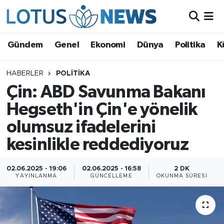
Genel
Gündem
Genel
Ekonomi
Dünya
Politika
K
Ekonomi
HABERLER
POLITIKA
Çin: ABD Savunma Bakanı
Dünya
Hegseth'in Çin'e yönelik
Politika
olumsuz ifadelerini
Kültür - Sanat ve Tarih
kesinlikle reddediyoruz
Yaşam
02.06.2025 - 19:06
02.06.2025 - 16:58
2 DK
YAYINLANMA
GÜNCELLEME
OKUNMA SÜRESI
Bilim ve Teknoloji
Çin Fuarları