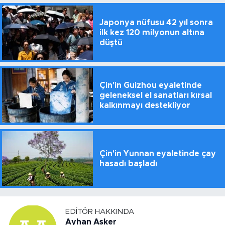
Japonya nüfusu 42 yıl sonra
ilk kez 120 milyonun altına
düştü
Çin'in Guizhou eyaletinde
geleneksel el sanatları kırsal
kalkınmayı destekliyor
Çin'in Yunnan eyaletinde çay
hasadı başladı
EDITÖR HAKKINDA
Ayhan Asker