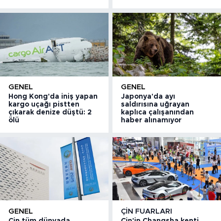
GENEL
GENEL
Hong Kong'da iniş yapan
Japonya'da ayı
kargo uçağı pistten
saldırısına uğrayan
çıkarak denize düştü: 2
kaplıca çalışanından
ölü
haber alınamıyor
GENEL
ÇIN FUARLARI
Çin tüm dünyada
Çin'in Changsha kenti