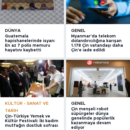
DÜNYA
GENEL
Guatemala
Myanmar'da telekom
hapishanelerinde isyan:
dolandırıcılığına karışan
En az 7 polis memuru
1.178 Çin vatandaşı daha
hayatını kaybetti
Çin'e iade edildi
KÜLTÜR - SANAT VE
GENEL
Çin menşeli robot
TARIH
süpürgeler dünya
Çin-Türkiye Yemek ve
genelinde popülerlik
Kültür Festivali: İki kadim
kazanmaya devam
mutfağın dostluk sofrası
ediyor