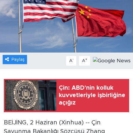
Gündem
Video
Sağlık
Foto Haber
Paylaş
-
+
A
A
Xinhua
Xinhua Türkiye
Çin: ABD'nin kolluk
kuvvetleriyle işbirliğine
Seyahat
açığız
BEİJİNG, 2 Haziran (Xinhua) -- Çin
Savunma Bakanlığı Sözcüsü Zhang