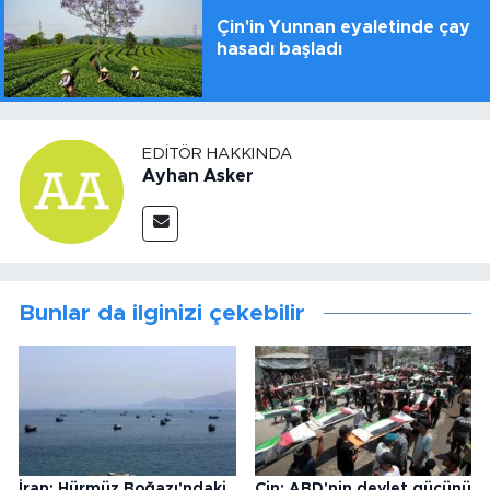
Çin'in Yunnan eyaletinde çay
hasadı başladı
EDITÖR HAKKINDA
Ayhan Asker
Bunlar da ilginizi çekebilir
İran: Hürmüz Boğazı'ndaki
Çin: ABD'nin devlet gücünü