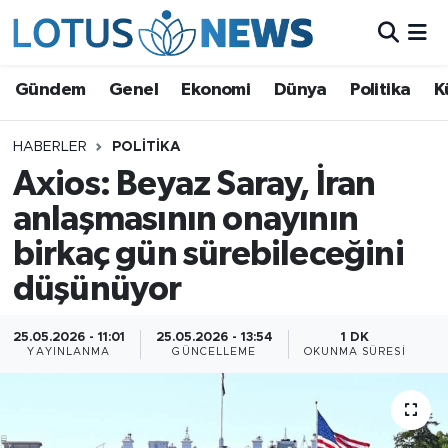
Genel
Gündem
Genel
Ekonomi
Dünya
Politika
K
Ekonomi
HABERLER
POLITIKA
Axios: Beyaz Saray, İran
Dünya
anlaşmasının onayının
Politika
birkaç gün sürebileceğini
Kültür - Sanat ve Tarih
düşünüyor
Yaşam
25.05.2026 - 11:01
25.05.2026 - 13:54
1 DK
YAYINLANMA
GÜNCELLEME
OKUNMA SÜRESI
Bilim ve Teknoloji
Çin Fuarları