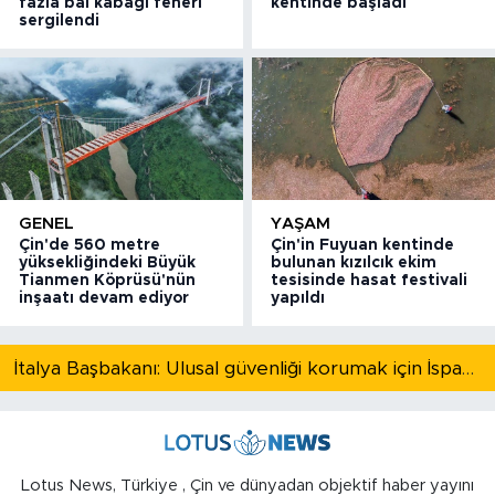
fazla bal kabağı feneri
kentinde başladı
sergilendi
GENEL
YAŞAM
Çin'de 560 metre
Çin'in Fuyuan kentinde
yüksekliğindeki Büyük
bulunan kızılcık ekim
Tianmen Köprüsü'nün
tesisinde hasat festivali
inşaatı devam ediyor
yapıldı
İtalya Başbakanı: Ulusal güvenliği korumak için İspanya ile Schengen kapsamındaki serbest dolaşımı askıya alıyoruz
Lotus News, Türkiye , Çin ve dünyadan objektif haber yayını