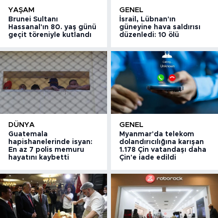
YAŞAM
GENEL
Brunei Sultanı
İsrail, Lübnan'ın
Hassanal'ın 80. yaş günü
güneyine hava saldırısı
geçit töreniyle kutlandı
düzenledi: 10 ölü
DÜNYA
GENEL
Guatemala
Myanmar'da telekom
hapishanelerinde isyan:
dolandırıcılığına karışan
En az 7 polis memuru
1.178 Çin vatandaşı daha
hayatını kaybetti
Çin'e iade edildi