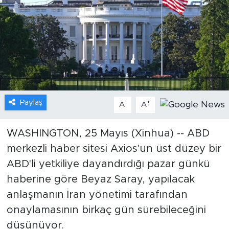
Gündem
Video
Sağlık
Foto Haber
Paylaş
-
+
A
A
Xinhua
WASHINGTON, 25 Mayıs (Xinhua) -- ABD
merkezli haber sitesi Axios'un üst düzey bir
Xinhua Türkiye
ABD'li yetkiliye dayandırdığı pazar günkü
Seyahat
haberine göre Beyaz Saray, yapılacak
anlaşmanın İran yönetimi tarafından
onaylamasının birkaç gün sürebileceğini
düşünüyor.