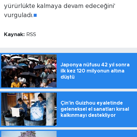
yürürlükte kalmaya devam edeceğini'
vurguladı.
■
Kaynak:
RSS
Japonya nüfusu 42 yıl sonra
ilk kez 120 milyonun altına
düştü
Çin'in Guizhou eyaletinde
geleneksel el sanatları kırsal
kalkınmayı destekliyor