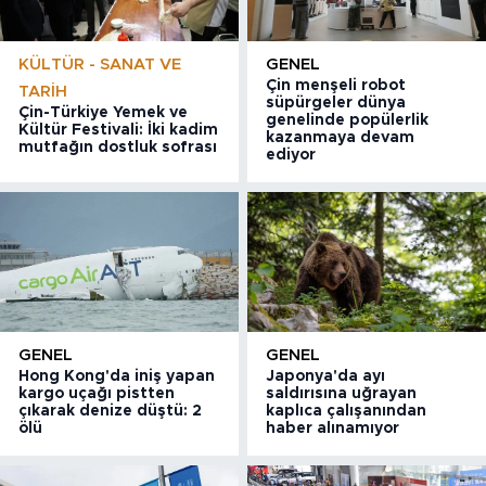
KÜLTÜR - SANAT VE
GENEL
Çin menşeli robot
TARIH
süpürgeler dünya
Çin-Türkiye Yemek ve
genelinde popülerlik
Kültür Festivali: İki kadim
kazanmaya devam
mutfağın dostluk sofrası
ediyor
GENEL
GENEL
Hong Kong'da iniş yapan
Japonya'da ayı
kargo uçağı pistten
saldırısına uğrayan
çıkarak denize düştü: 2
kaplıca çalışanından
ölü
haber alınamıyor