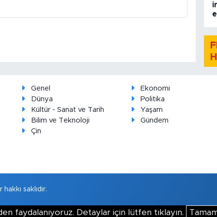
i
e
F
H
Genel
Ekonomi
Dünya
Politika
Kültür - Sanat ve Tarih
Yaşam
Bilim ve Teknoloji
Gündem
Çin
hakkı saklıdır.
en faydalanıyoruz. Detaylar için lütfen tıklayın.
Tama