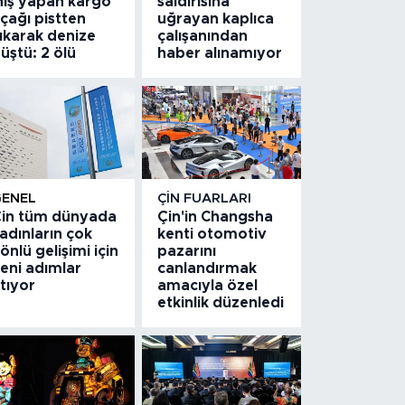
niş yapan kargo
saldırısına
çağı pistten
uğrayan kaplıca
ıkarak denize
çalışanından
üştü: 2 ölü
haber alınamıyor
GENEL
ÇIN FUARLARI
in tüm dünyada
Çin'in Changsha
adınların çok
kenti otomotiv
önlü gelişimi için
pazarını
eni adımlar
canlandırmak
tıyor
amacıyla özel
etkinlik düzenledi