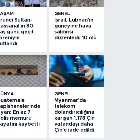
YAŞAM
GENEL
runei Sultanı
İsrail, Lübnan'ın
assanal'ın 80.
güneyine hava
aş günü geçit
saldırısı
öreniyle
düzenledi: 10 ölü
utlandı
DÜNYA
GENEL
uatemala
Myanmar'da
apishanelerinde
telekom
syan: En az 7
dolandırıcılığına
olis memuru
karışan 1.178 Çin
ayatını kaybetti
vatandaşı daha
Çin'e iade edildi