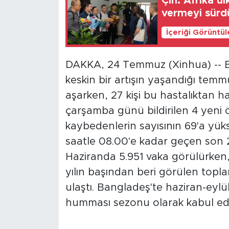
Çin: Afrika ü
vermeyi sürd
İçeriği Görüntü
DAKKA, 24 Temmuz (Xinhua) -- 
keskin bir artışın yaşandığı temm
aşarken, 27 kişi bu hastalıktan ha
çarşamba günü bildirilen 4 yeni ö
kaybedenlerin sayısının 69'a yük
saatle 08.00'e kadar geçen son 24
Haziranda 5.951 vaka görülürken
yılın başından beri görülen topl
ulaştı. Bangladeş'te haziran-eyl
humması sezonu olarak kabul edi