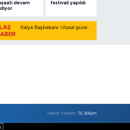
nşaatı devam
festivali yapıldı
diyor
LAŞ
İtalya Başbakanı: Ulusal güvenliği korumak için İspanya ile Schengen kapsamındaki serbest dolaşımı askıya alıyoruz
ABER
Haber Yazılımı:
TE Bilişim
m