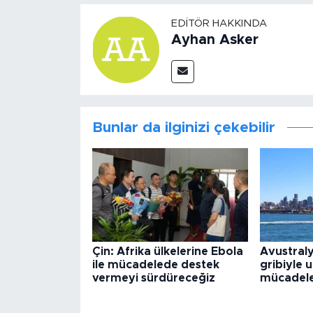
EDITÖR HAKKINDA
Ayhan Asker
Bunlar da ilginizi çekebilir
Çin: Afrika ülkelerine Ebola
Avustraly
ile mücadelede destek
gribiyle 
vermeyi sürdüreceğiz
mücadele 