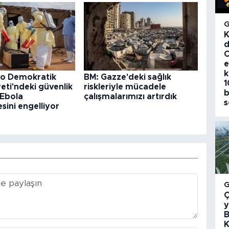
K
d
C
e
k
o Demokratik
BM: Gazze'deki sağlık
1
ti'ndeki güvenlik
riskleriyle mücadele
b
 Ebola
çalışmalarımızı artırdık
s
ini engelliyor
Ç
y
B
K