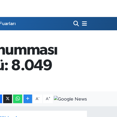
Fuarları
 humması
ü: 8.049
-
+
A
A