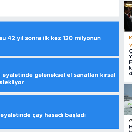
u 42 yıl sonra ilk kez 120 milyonun
K
V
Ç
Y
F
k
d
 eyaletinde geleneksel el sanatları kırsal
stekliyor
 eyaletinde çay hasadı başladı
H