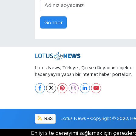
Gönder
Lotus News, Türkiye , Çin ve dünyadan objektif
haber yayını yapan bir internet haber portalıdır.
RSS
Lotus News - Copyright © 2022. Her 
En iyi site deneyimi sağlamak için çerezlerd