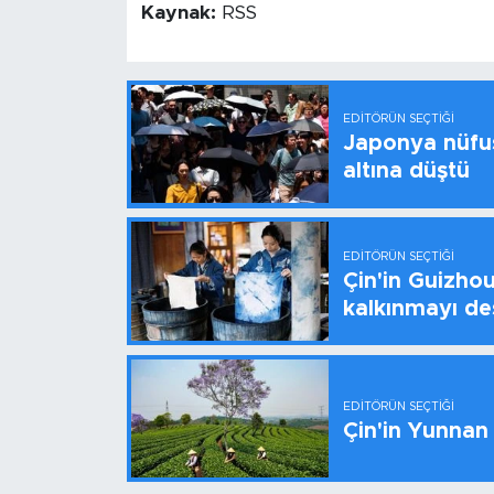
Kaynak:
RSS
EDITÖRÜN SEÇTIĞI
Japonya nüfus
altına düştü
EDITÖRÜN SEÇTIĞI
Çin'in Guizhou
kalkınmayı de
EDITÖRÜN SEÇTIĞI
Çin'in Yunnan