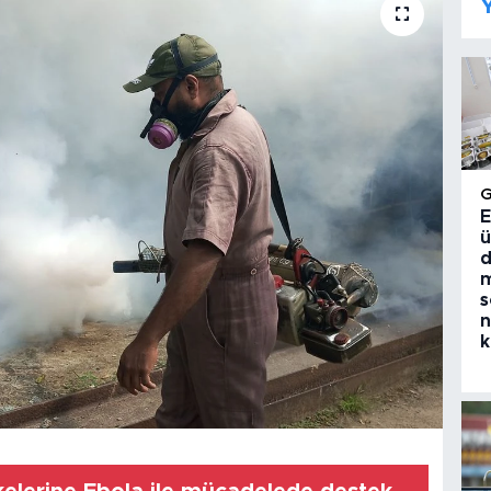
Y
E
ü
d
m
s
n
k