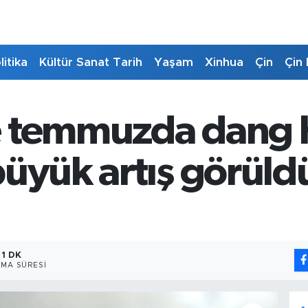
litika
Kültür Sanat Tarih
Yaşam
Xinhua
Çin
Çin 
e temmuzda dang
büyük artış görüld
1 DK
MA SÜRESI