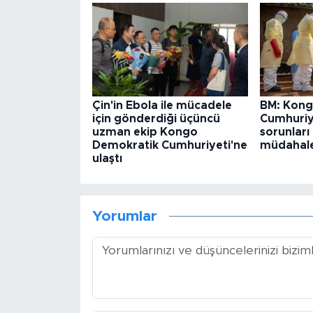
Çin'in Ebola ile mücadele
BM: Kong
için gönderdiği üçüncü
Cumhuriye
uzman ekip Kongo
sorunları
Demokratik Cumhuriyeti'ne
müdahales
ulaştı
Yorumlar