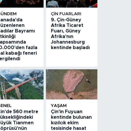
GÜNDEM
ÇIN FUARLARI
anada'da
9. Çin-Güney
üzenlenen
Afrika Ticaret
adılar Bayramı
Fuarı, Güney
tkinliği
Afrika'nın
apsamında
Johannesburg
0.000'den fazla
kentinde başladı
al kabağı feneri
ergilendi
GENEL
YAŞAM
in'de 560 metre
Çin'in Fuyuan
üksekliğindeki
kentinde bulunan
üyük Tianmen
kızılcık ekim
öprüsü'nün
tesisinde hasat