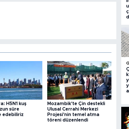
i
u
ç
d
Ç
k
y
y
a
a: H5N1 kuş
Mozambik'te Çin destekli
uzun süre
Ulusal Cerrahi Merkezi
edebiliriz
Projesi'nin temel atma
töreni düzenlendi