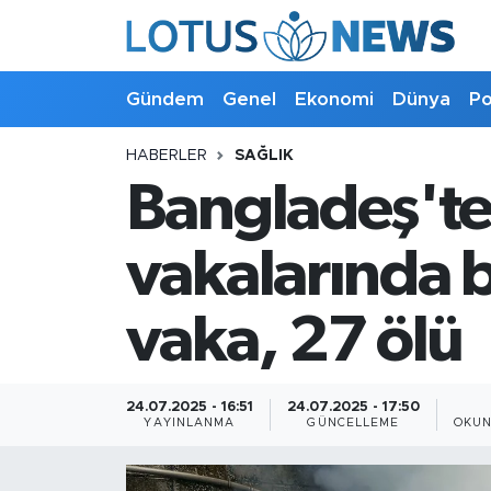
Genel
Gündem
Genel
Ekonomi
Dünya
Po
Ekonomi
HABERLER
SAĞLIK
Bangladeş't
Dünya
Politika
vakalarında 
Kültür - Sanat ve Tarih
vaka, 27 ölü
Yaşam
24.07.2025 - 16:51
24.07.2025 - 17:50
Bilim ve Teknoloji
YAYINLANMA
GÜNCELLEME
OKUN
Çin Fuarları