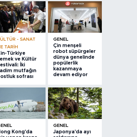
ÜLTÜR - SANAT
GENEL
Çin menşeli
E TARIH
robot süpürgeler
in-Türkiye
dünya genelinde
emek ve Kültür
popülerlik
estivali: İki
kazanmaya
adim mutfağın
devam ediyor
ostluk sofrası
GENEL
GENEL
ong Kong'da
Japonya'da ayı