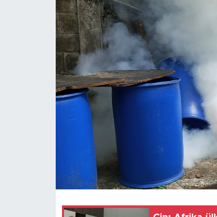
Gündem
Video
Sağlık
Foto Haber
Xinhua
Xinhua Türkiye
Seyahat