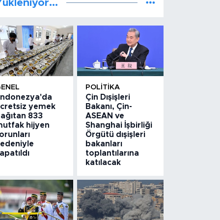
ükleniyor...
GENEL
POLITIKA
ndonezya'da
Çin Dışişleri
cretsiz yemek
Bakanı, Çin-
ağıtan 833
ASEAN ve
utfak hijyen
Shanghai İşbirliği
orunları
Örgütü dışişleri
edeniyle
bakanları
apatıldı
toplantılarına
katılacak