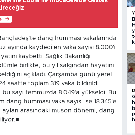
lkelerine Ebola ile mücadelede destek
üreceğiz
B
le
H
y
t
Bangladeş'te dang humması vakalarında
k
uz ayında kaydedilen vaka sayısı 8.000'i
yatını kaybetti. Sağlık Bakanlığı
lümle birlikte, bu yıl salgından hayatını
seldiğini açıkladı. Çarşamba günü yerel
 saatte toplam 319 vaka bildirildi.
, bu sayı temmuzda 8.049'a yükseldi. Bu
G
am dang humması vaka sayısı ise 18.345'e
h
i
ül ayları arasındaki muson dönemi, dang
p
liyor.■
h