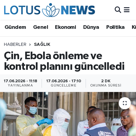
Genel
Gündem
Genel
Ekonomi
Dünya
Politika
K
Ekonomi
HABERLER
SAĞLIK
Çin, Ebola önleme ve
Dünya
kontrol planını güncelledi
Politika
17.06.2026 - 11:18
17.06.2026 - 17:10
2 DK
Kültür - Sanat ve Tarih
YAYINLANMA
GÜNCELLEME
OKUNMA SÜRESI
Yaşam
Bilim ve Teknoloji
Çin Fuarları