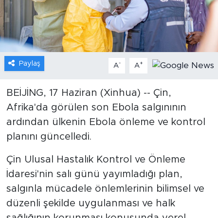
Gündem
Video
Paylaş
-
+
A
A
Sağlık
Foto Haber
BEİJİNG, 17 Haziran (Xinhua) -- Çin,
Afrika'da görülen son Ebola salgınının
Xinhua
ardından ülkenin Ebola önleme ve kontrol
planını güncelledi.
Xinhua Türkiye
Çin Ulusal Hastalık Kontrol ve Önleme
Seyahat
İdaresi'nin salı günü yayımladığı plan,
salgınla mücadele önlemlerinin bilimsel ve
düzenli şekilde uygulanması ve halk
sağlığının korunması konusunda yerel