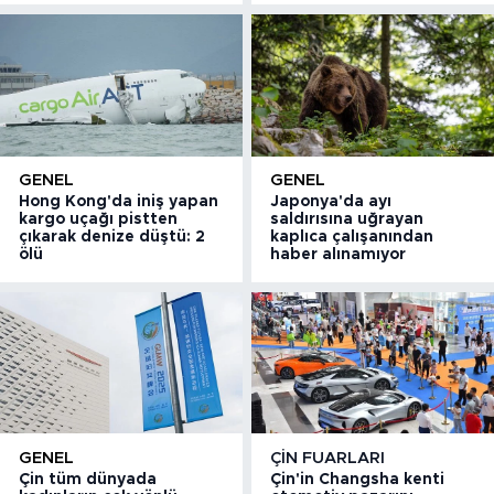
GENEL
GENEL
Hong Kong'da iniş yapan
Japonya'da ayı
kargo uçağı pistten
saldırısına uğrayan
çıkarak denize düştü: 2
kaplıca çalışanından
ölü
haber alınamıyor
GENEL
ÇIN FUARLARI
Çin tüm dünyada
Çin'in Changsha kenti