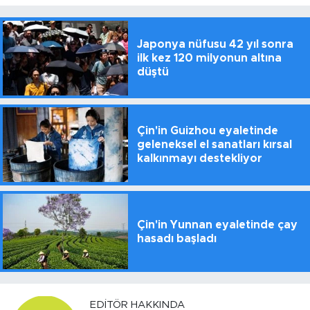
Japonya nüfusu 42 yıl sonra
ilk kez 120 milyonun altına
düştü
Çin'in Guizhou eyaletinde
geleneksel el sanatları kırsal
kalkınmayı destekliyor
Çin'in Yunnan eyaletinde çay
hasadı başladı
EDITÖR HAKKINDA