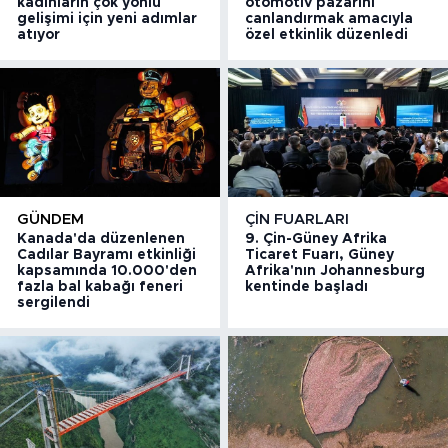
kadınların çok yönlü
otomotiv pazarını
gelişimi için yeni adımlar
canlandırmak amacıyla
atıyor
özel etkinlik düzenledi
GÜNDEM
ÇIN FUARLARI
Kanada'da düzenlenen
9. Çin-Güney Afrika
Cadılar Bayramı etkinliği
Ticaret Fuarı, Güney
kapsamında 10.000'den
Afrika'nın Johannesburg
fazla bal kabağı feneri
kentinde başladı
sergilendi