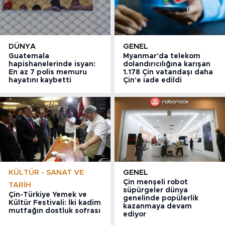
DÜNYA
GENEL
Guatemala
Myanmar'da telekom
hapishanelerinde isyan:
dolandırıcılığına karışan
En az 7 polis memuru
1.178 Çin vatandaşı daha
hayatını kaybetti
Çin'e iade edildi
KÜLTÜR - SANAT VE
GENEL
Çin menşeli robot
TARIH
süpürgeler dünya
Çin-Türkiye Yemek ve
genelinde popülerlik
Kültür Festivali: İki kadim
kazanmaya devam
mutfağın dostluk sofrası
ediyor