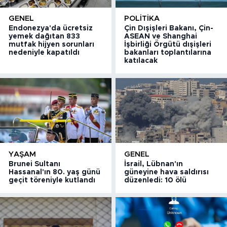
GENEL
POLITIKA
Endonezya'da ücretsiz
Çin Dışişleri Bakanı, Çin-
yemek dağıtan 833
ASEAN ve Shanghai
mutfak hijyen sorunları
İşbirliği Örgütü dışişleri
nedeniyle kapatıldı
bakanları toplantılarına
katılacak
YAŞAM
GENEL
Brunei Sultanı
İsrail, Lübnan'ın
Hassanal'ın 80. yaş günü
güneyine hava saldırısı
geçit töreniyle kutlandı
düzenledi: 10 ölü