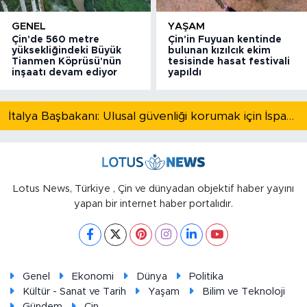
GENEL
YAŞAM
Çin'de 560 metre
Çin'in Fuyuan kentinde
yüksekliğindeki Büyük
bulunan kızılcık ekim
Tianmen Köprüsü'nün
tesisinde hasat festivali
inşaatı devam ediyor
yapıldı
İtalya Başbakanı: Ulusal güvenliği korumak için İspanya ile Schengen kapsamındaki serbest dolaşımı askıya alıyoruz
Lotus News, Türkiye , Çin ve dünyadan objektif haber yayını
yapan bir internet haber portalıdır.
Genel
Ekonomi
Dünya
Politika
Kültür - Sanat ve Tarih
Yaşam
Bilim ve Teknoloji
Gündem
Çin